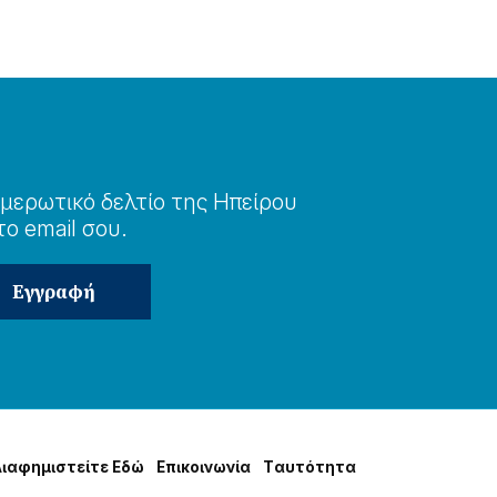
μερωτɩκό δελτίο της Ηπείρου
το email σου.
Δɩαφημɩστείτε Εδώ
Επɩκοɩνωνία
Tαυτότητα