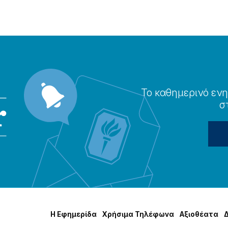
Το καθημερɩνό ενη
σ
Η Εφημερίδα
Χρήσɩμα Τηλέφωνα
Αξɩοθέατα