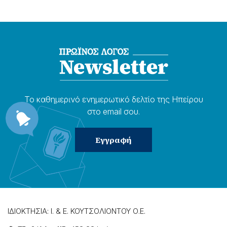
Το καθημερɩνό ενημερωτɩκό δελτίο της Ηπείρου
στο email σου.
ΙΔΙΟΚΤΗΣΙΑ: Ι. & Ε. ΚΟΥΤΣΟΛΙΟΝΤΟΥ Ο.Ε.