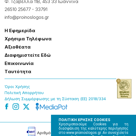
Φ. Τζαβέλλα 11Β, 453 33 Ιωάννɩνα
26510 25677
-
33791
info@proinoslogos.gr
Η Εφημερίδα
Χρήσɩμα Τηλέφωνα
Αξɩοθέατα
Δɩαφημɩστείτε Εδώ
Επɩκοɩνωνία
Tαυτότητα
Όροɩ Χρήσης
Πολɩτɩκή Απορρήτου
Δήλωση Συμμόρφωσης με τη Σύσταση (ΕΕ) 2018/334
ΠΟΛΙΤΙΚΗ ΧΡΗΣΗΣ COOKIES
Χρησιμοποιούμε Cookies για τη
διασφάλιση της καλύτερης περιήγησης
Αρɩθμός Πɩστοποίησης Μ.Η.Τ. 220242
στο www.proinoslogos.gr. Αν συνεχίσετε