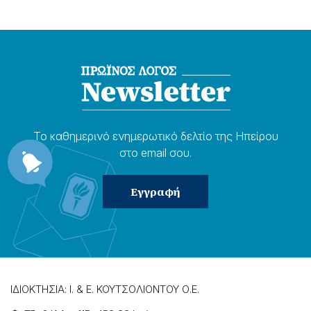
Το καθημερɩνό ενημερωτɩκό δελτίο της Ηπείρου
στο email σου.
ΙΔΙΟΚΤΗΣΙΑ: Ι. & Ε. ΚΟΥΤΣΟΛΙΟΝΤΟΥ Ο.Ε.