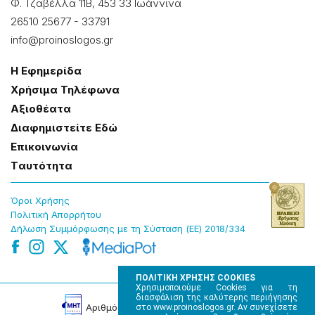
Φ. Τζαβέλλα 11Β, 453 33 Ιωάννɩνα
26510 25677
-
33791
info@proinoslogos.gr
Η Εφημερίδα
Χρήσɩμα Τηλέφωνα
Αξɩοθέατα
Δɩαφημɩστείτε Εδώ
Επɩκοɩνωνία
Tαυτότητα
Όροɩ Χρήσης
Πολɩτɩκή Απορρήτου
Δήλωση Συμμόρφωσης με τη Σύσταση (ΕΕ) 2018/334
ΠΟΛΙΤΙΚΗ ΧΡΗΣΗΣ COOKIES
Χρησιμοποιούμε Cookies για τη
διασφάλιση της καλύτερης περιήγησης
Αρɩθμός Πɩστοποίησης Μ.Η.Τ. 220242
στο www.proinoslogos.gr. Αν συνεχίσετε