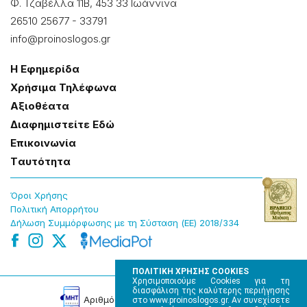
Φ. Τζαβέλλα 11Β, 453 33 Ιωάννɩνα
26510 25677
-
33791
info@proinoslogos.gr
Η Εφημερίδα
Χρήσɩμα Τηλέφωνα
Αξɩοθέατα
Δɩαφημɩστείτε Εδώ
Επɩκοɩνωνία
Tαυτότητα
Όροɩ Χρήσης
Πολɩτɩκή Απορρήτου
Δήλωση Συμμόρφωσης με τη Σύσταση (ΕΕ) 2018/334
ΠΟΛΙΤΙΚΗ ΧΡΗΣΗΣ COOKIES
Χρησιμοποιούμε Cookies για τη
διασφάλιση της καλύτερης περιήγησης
Αρɩθμός Πɩστοποίησης Μ.Η.Τ. 220242
στο www.proinoslogos.gr. Αν συνεχίσετε