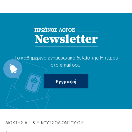
Το καθημερɩνό ενημερωτɩκό δελτίο της Ηπείρου
στο email σου.
ΙΔΙΟΚΤΗΣΙΑ: Ι. & Ε. ΚΟΥΤΣΟΛΙΟΝΤΟΥ Ο.Ε.