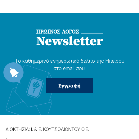
Το καθημερɩνό ενημερωτɩκό δελτίο της Ηπείρου
στο email σου.
ΙΔΙΟΚΤΗΣΙΑ: Ι. & Ε. ΚΟΥΤΣΟΛΙΟΝΤΟΥ Ο.Ε.