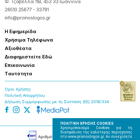
Φ. Τζαβέλλα 11Β, 453 33 Ιωάννɩνα
26510 25677
-
33791
info@proinoslogos.gr
Η Εφημερίδα
Χρήσɩμα Τηλέφωνα
Αξɩοθέατα
Δɩαφημɩστείτε Εδώ
Επɩκοɩνωνία
Tαυτότητα
Όροɩ Χρήσης
Πολɩτɩκή Απορρήτου
Δήλωση Συμμόρφωσης με τη Σύσταση (ΕΕ) 2018/334
ΠΟΛΙΤΙΚΗ ΧΡΗΣΗΣ COOKIES
Χρησιμοποιούμε Cookies για τη
διασφάλιση της καλύτερης περιήγησης
Αρɩθμός Πɩστοποίησης Μ.Η.Τ. 220242
στο www.proinoslogos.gr. Αν συνεχίσετε