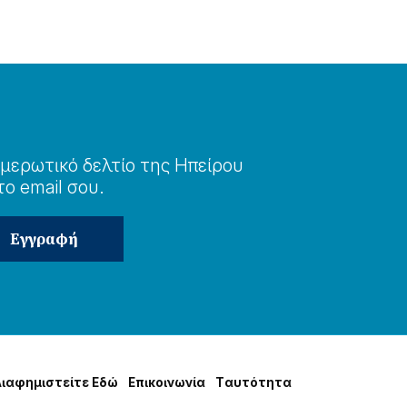
μερωτɩκό δελτίο της Ηπείρου
το email σου.
Δɩαφημɩστείτε Εδώ
Επɩκοɩνωνία
Tαυτότητα