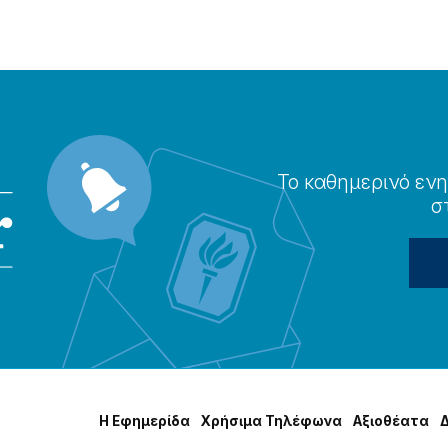
Το καθημερɩνό ενη
σ
Η Εφημερίδα
Χρήσɩμα Τηλέφωνα
Αξɩοθέατα