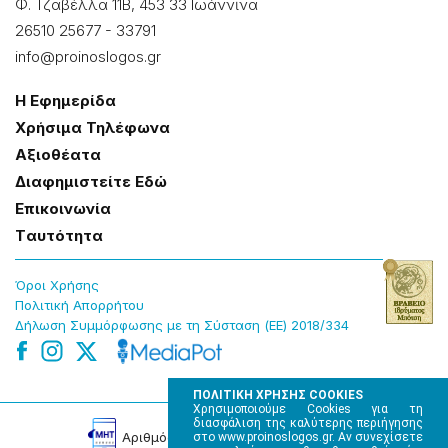
Φ. Τζαβέλλα 11Β, 453 33 Ιωάννɩνα
26510 25677
-
33791
info@proinoslogos.gr
Η Εφημερίδα
Χρήσɩμα Τηλέφωνα
Αξɩοθέατα
Δɩαφημɩστείτε Εδώ
Επɩκοɩνωνία
Tαυτότητα
Όροɩ Χρήσης
Πολɩτɩκή Απορρήτου
Δήλωση Συμμόρφωσης με τη Σύσταση (ΕΕ) 2018/334
ΠΟΛΙΤΙΚΗ ΧΡΗΣΗΣ COOKIES
Χρησιμοποιούμε Cookies για τη
διασφάλιση της καλύτερης περιήγησης
Αρɩθμός Πɩστοποίησης Μ.Η.Τ. 220242
στο www.proinoslogos.gr. Αν συνεχίσετε