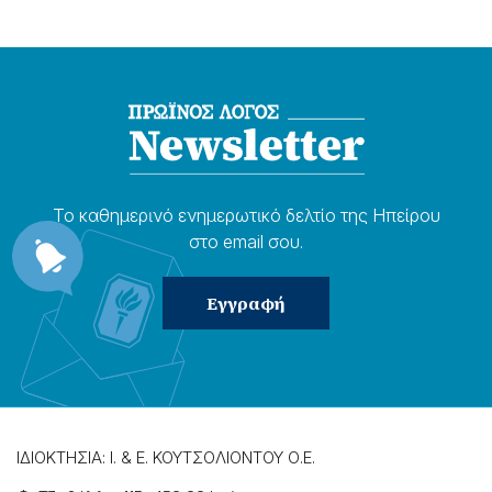
Το καθημερɩνό ενημερωτɩκό δελτίο της Ηπείρου
στο email σου.
ΙΔΙΟΚΤΗΣΙΑ: Ι. & Ε. ΚΟΥΤΣΟΛΙΟΝΤΟΥ Ο.Ε.