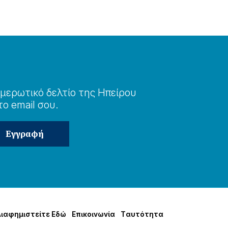
μερωτɩκό δελτίο της Ηπείρου
το email σου.
Δɩαφημɩστείτε Εδώ
Επɩκοɩνωνία
Tαυτότητα