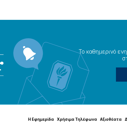
Το καθημερɩνό ενη
σ
Η Εφημερίδα
Χρήσɩμα Τηλέφωνα
Αξɩοθέατα