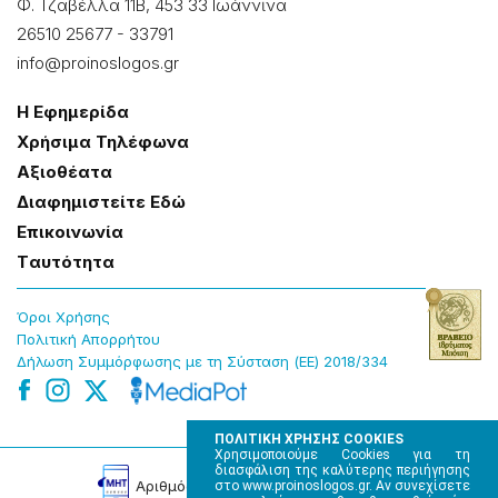
Φ. Τζαβέλλα 11Β, 453 33 Ιωάννɩνα
26510 25677
-
33791
info@proinoslogos.gr
Η Εφημερίδα
Χρήσɩμα Τηλέφωνα
Αξɩοθέατα
Δɩαφημɩστείτε Εδώ
Επɩκοɩνωνία
Tαυτότητα
Όροɩ Χρήσης
Πολɩτɩκή Απορρήτου
Δήλωση Συμμόρφωσης με τη Σύσταση (ΕΕ) 2018/334
ΠΟΛΙΤΙΚΗ ΧΡΗΣΗΣ COOKIES
Χρησιμοποιούμε Cookies για τη
διασφάλιση της καλύτερης περιήγησης
Αρɩθμός Πɩστοποίησης Μ.Η.Τ. 220242
στο www.proinoslogos.gr. Αν συνεχίσετε