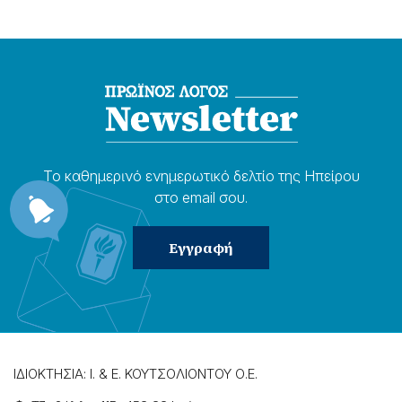
Το καθημερɩνό ενημερωτɩκό δελτίο της Ηπείρου
στο email σου.
ΙΔΙΟΚΤΗΣΙΑ: Ι. & Ε. ΚΟΥΤΣΟΛΙΟΝΤΟΥ Ο.Ε.