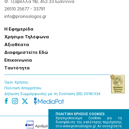
Φ. Τζαβέλλα 11Β, 453 33 Ιωάννɩνα
26510 25677
-
33791
info@proinoslogos.gr
Η Εφημερίδα
Χρήσɩμα Τηλέφωνα
Αξɩοθέατα
Δɩαφημɩστείτε Εδώ
Επɩκοɩνωνία
Tαυτότητα
Όροɩ Χρήσης
Πολɩτɩκή Απορρήτου
Δήλωση Συμμόρφωσης με τη Σύσταση (ΕΕ) 2018/334
ΠΟΛΙΤΙΚΗ ΧΡΗΣΗΣ COOKIES
Χρησιμοποιούμε Cookies για τη
διασφάλιση της καλύτερης περιήγησης
Αρɩθμός Πɩστοποίησης Μ.Η.Τ. 220242
στο www.proinoslogos.gr. Αν συνεχίσετε