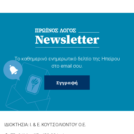
Το καθημερɩνό ενημερωτɩκό δελτίο της Ηπείρου
στο email σου.
ΙΔΙΟΚΤΗΣΙΑ: Ι. & Ε. ΚΟΥΤΣΟΛΙΟΝΤΟΥ Ο.Ε.