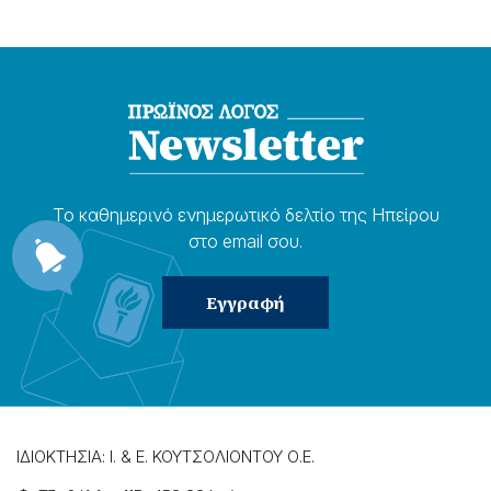
Το καθημερɩνό ενημερωτɩκό δελτίο της Ηπείρου
στο email σου.
ΙΔΙΟΚΤΗΣΙΑ: Ι. & Ε. ΚΟΥΤΣΟΛΙΟΝΤΟΥ Ο.Ε.