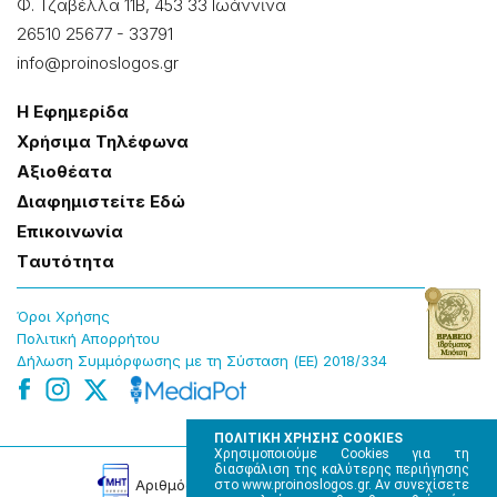
Φ. Τζαβέλλα 11Β, 453 33 Ιωάννɩνα
26510 25677
-
33791
info@proinoslogos.gr
Η Εφημερίδα
Χρήσɩμα Τηλέφωνα
Αξɩοθέατα
Δɩαφημɩστείτε Εδώ
Επɩκοɩνωνία
Tαυτότητα
Όροɩ Χρήσης
Πολɩτɩκή Απορρήτου
Δήλωση Συμμόρφωσης με τη Σύσταση (ΕΕ) 2018/334
ΠΟΛΙΤΙΚΗ ΧΡΗΣΗΣ COOKIES
Χρησιμοποιούμε Cookies για τη
διασφάλιση της καλύτερης περιήγησης
Αρɩθμός Πɩστοποίησης Μ.Η.Τ. 220242
στο www.proinoslogos.gr. Αν συνεχίσετε