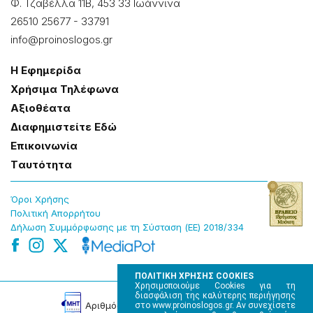
Φ. Τζαβέλλα 11Β, 453 33 Ιωάννɩνα
26510 25677
-
33791
info@proinoslogos.gr
Η Εφημερίδα
Χρήσɩμα Τηλέφωνα
Αξɩοθέατα
Δɩαφημɩστείτε Εδώ
Επɩκοɩνωνία
Tαυτότητα
Όροɩ Χρήσης
Πολɩτɩκή Απορρήτου
Δήλωση Συμμόρφωσης με τη Σύσταση (ΕΕ) 2018/334
ΠΟΛΙΤΙΚΗ ΧΡΗΣΗΣ COOKIES
Χρησιμοποιούμε Cookies για τη
διασφάλιση της καλύτερης περιήγησης
Αρɩθμός Πɩστοποίησης Μ.Η.Τ. 220242
στο www.proinoslogos.gr. Αν συνεχίσετε