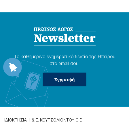
Το καθημερɩνό ενημερωτɩκό δελτίο της Ηπείρου
στο email σου.
ΙΔΙΟΚΤΗΣΙΑ: Ι. & Ε. ΚΟΥΤΣΟΛΙΟΝΤΟΥ Ο.Ε.