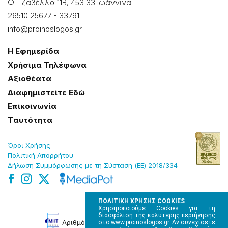
Φ. Τζαβέλλα 11Β, 453 33 Ιωάννɩνα
26510 25677
-
33791
info@proinoslogos.gr
Η Εφημερίδα
Χρήσɩμα Τηλέφωνα
Αξɩοθέατα
Δɩαφημɩστείτε Εδώ
Επɩκοɩνωνία
Tαυτότητα
Όροɩ Χρήσης
Πολɩτɩκή Απορρήτου
Δήλωση Συμμόρφωσης με τη Σύσταση (ΕΕ) 2018/334
ΠΟΛΙΤΙΚΗ ΧΡΗΣΗΣ COOKIES
Χρησιμοποιούμε Cookies για τη
διασφάλιση της καλύτερης περιήγησης
Αρɩθμός Πɩστοποίησης Μ.Η.Τ. 220242
στο www.proinoslogos.gr. Αν συνεχίσετε