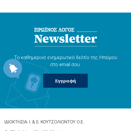
Το καθημερɩνό ενημερωτɩκό δελτίο της Ηπείρου
στο email σου.
ΙΔΙΟΚΤΗΣΙΑ: Ι. & Ε. ΚΟΥΤΣΟΛΙΟΝΤΟΥ Ο.Ε.