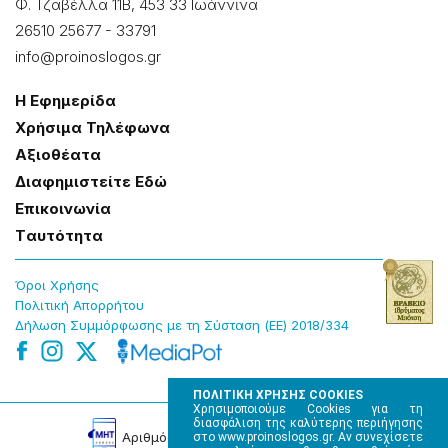
Φ. Τζαβέλλα 11Β, 453 33 Ιωάννɩνα
26510 25677
-
33791
info@proinoslogos.gr
Η Εφημερίδα
Χρήσɩμα Τηλέφωνα
Αξɩοθέατα
Δɩαφημɩστείτε Εδώ
Επɩκοɩνωνία
Tαυτότητα
Όροɩ Χρήσης
Πολɩτɩκή Απορρήτου
Δήλωση Συμμόρφωσης με τη Σύσταση (ΕΕ) 2018/334
ΠΟΛΙΤΙΚΗ ΧΡΗΣΗΣ COOKIES
Χρησιμοποιούμε Cookies για τη
διασφάλιση της καλύτερης περιήγησης
Αρɩθμός Πɩστοποίησης Μ.Η.Τ. 220242
στο www.proinoslogos.gr. Αν συνεχίσετε