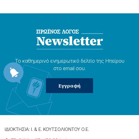
Το καθημερɩνό ενημερωτɩκό δελτίο της Ηπείρου
στο email σου.
ΙΔΙΟΚΤΗΣΙΑ: Ι. & Ε. ΚΟΥΤΣΟΛΙΟΝΤΟΥ Ο.Ε.