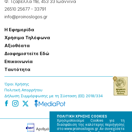
Φ. Τζαβέλλα 11Β, 453 33 Ιωάννɩνα
26510 25677
-
33791
info@proinoslogos.gr
Η Εφημερίδα
Χρήσɩμα Τηλέφωνα
Αξɩοθέατα
Δɩαφημɩστείτε Εδώ
Επɩκοɩνωνία
Tαυτότητα
Όροɩ Χρήσης
Πολɩτɩκή Απορρήτου
Δήλωση Συμμόρφωσης με τη Σύσταση (ΕΕ) 2018/334
ΠΟΛΙΤΙΚΗ ΧΡΗΣΗΣ COOKIES
Χρησιμοποιούμε Cookies για τη
διασφάλιση της καλύτερης περιήγησης
Αρɩθμός Πɩστοποίησης Μ.Η.Τ. 220242
στο www.proinoslogos.gr. Αν συνεχίσετε