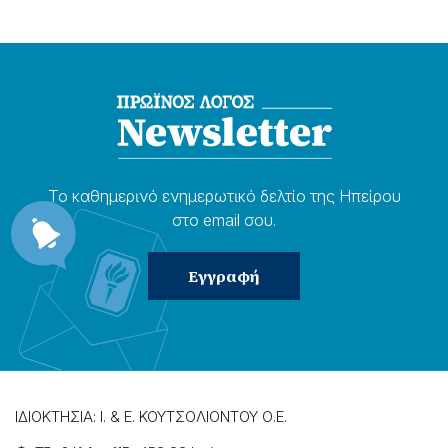
Το καθημερɩνό ενημερωτɩκό δελτίο της Ηπείρου
στο email σου.
ΙΔΙΟΚΤΗΣΙΑ: Ι. & Ε. ΚΟΥΤΣΟΛΙΟΝΤΟΥ Ο.Ε.