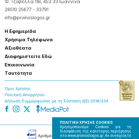
Φ. Τζαβέλλα 11Β, 453 33 Ιωάννɩνα
26510 25677
-
33791
info@proinoslogos.gr
Η Εφημερίδα
Χρήσɩμα Τηλέφωνα
Αξɩοθέατα
Δɩαφημɩστείτε Εδώ
Επɩκοɩνωνία
Tαυτότητα
Όροɩ Χρήσης
Πολɩτɩκή Απορρήτου
Δήλωση Συμμόρφωσης με τη Σύσταση (ΕΕ) 2018/334
ΠΟΛΙΤΙΚΗ ΧΡΗΣΗΣ COOKIES
Χρησιμοποιούμε Cookies για τη
διασφάλιση της καλύτερης περιήγησης
Αρɩθμός Πɩστοποίησης Μ.Η.Τ. 220242
στο www.proinoslogos.gr. Αν συνεχίσετε