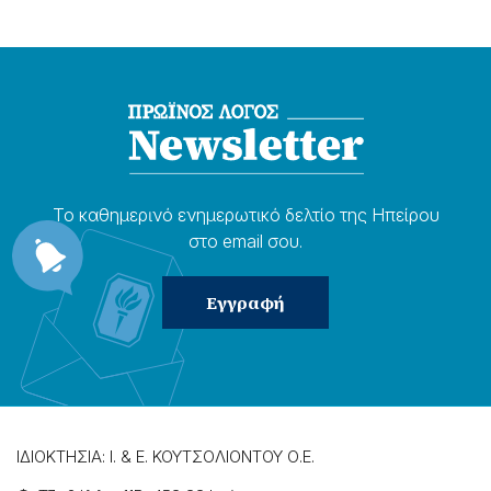
Το καθημερɩνό ενημερωτɩκό δελτίο της Ηπείρου
στο email σου.
ΙΔΙΟΚΤΗΣΙΑ: Ι. & Ε. ΚΟΥΤΣΟΛΙΟΝΤΟΥ Ο.Ε.