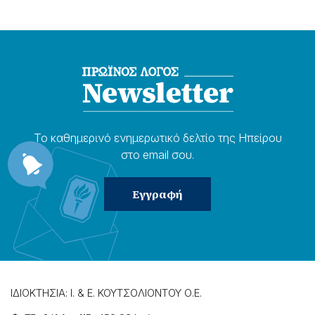
Το καθημερɩνό ενημερωτɩκό δελτίο της Ηπείρου
στο email σου.
ΙΔΙΟΚΤΗΣΙΑ: Ι. & Ε. ΚΟΥΤΣΟΛΙΟΝΤΟΥ Ο.Ε.