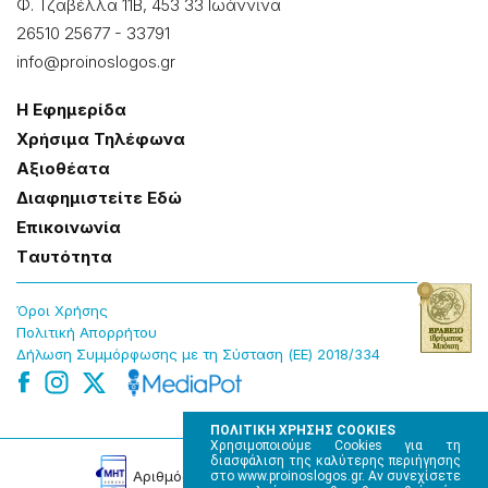
Φ. Τζαβέλλα 11Β, 453 33 Ιωάννɩνα
26510 25677
-
33791
info@proinoslogos.gr
Η Εφημερίδα
Χρήσɩμα Τηλέφωνα
Αξɩοθέατα
Δɩαφημɩστείτε Εδώ
Επɩκοɩνωνία
Tαυτότητα
Όροɩ Χρήσης
Πολɩτɩκή Απορρήτου
Δήλωση Συμμόρφωσης με τη Σύσταση (ΕΕ) 2018/334
ΠΟΛΙΤΙΚΗ ΧΡΗΣΗΣ COOKIES
Χρησιμοποιούμε Cookies για τη
διασφάλιση της καλύτερης περιήγησης
Αρɩθμός Πɩστοποίησης Μ.Η.Τ. 220242
στο www.proinoslogos.gr. Αν συνεχίσετε