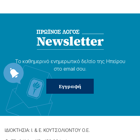
Το καθημερɩνό ενημερωτɩκό δελτίο της Ηπείρου
στο email σου.
ΙΔΙΟΚΤΗΣΙΑ: Ι. & Ε. ΚΟΥΤΣΟΛΙΟΝΤΟΥ Ο.Ε.