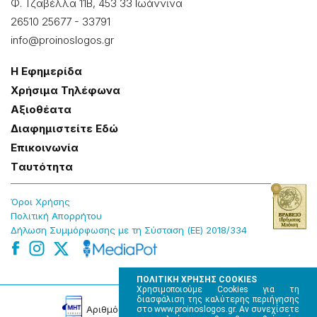
Φ. Τζαβέλλα 11Β, 453 33 Ιωάννɩνα
26510 25677
-
33791
info@proinoslogos.gr
Η Εφημερίδα
Χρήσɩμα Τηλέφωνα
Αξɩοθέατα
Δɩαφημɩστείτε Εδώ
Επɩκοɩνωνία
Tαυτότητα
Όροɩ Χρήσης
Πολɩτɩκή Απορρήτου
Δήλωση Συμμόρφωσης με τη Σύσταση (ΕΕ) 2018/334
ΠΟΛΙΤΙΚΗ ΧΡΗΣΗΣ COOKIES
Χρησιμοποιούμε Cookies για τη
διασφάλιση της καλύτερης περιήγησης
Αρɩθμός Πɩστοποίησης Μ.Η.Τ. 220242
στο www.proinoslogos.gr. Αν συνεχίσετε