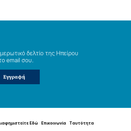
μερωτɩκό δελτίο της Ηπείρου
το email σου.
Δɩαφημɩστείτε Εδώ
Επɩκοɩνωνία
Tαυτότητα