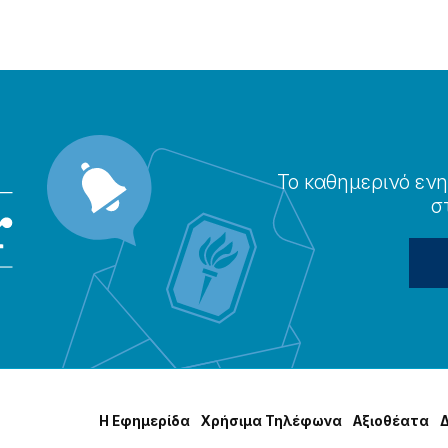
Το καθημερɩνό ενη
σ
Η Εφημερίδα
Χρήσɩμα Τηλέφωνα
Αξɩοθέατα