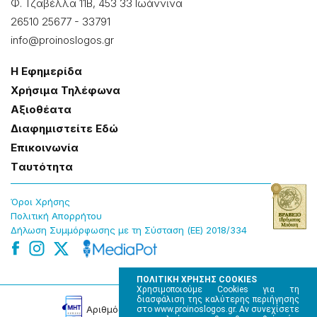
Φ. Τζαβέλλα 11Β, 453 33 Ιωάννɩνα
26510 25677
-
33791
info@proinoslogos.gr
Η Εφημερίδα
Χρήσɩμα Τηλέφωνα
Αξɩοθέατα
Δɩαφημɩστείτε Εδώ
Επɩκοɩνωνία
Tαυτότητα
Όροɩ Χρήσης
Πολɩτɩκή Απορρήτου
Δήλωση Συμμόρφωσης με τη Σύσταση (ΕΕ) 2018/334
ΠΟΛΙΤΙΚΗ ΧΡΗΣΗΣ COOKIES
Χρησιμοποιούμε Cookies για τη
διασφάλιση της καλύτερης περιήγησης
Αρɩθμός Πɩστοποίησης Μ.Η.Τ. 220242
στο www.proinoslogos.gr. Αν συνεχίσετε