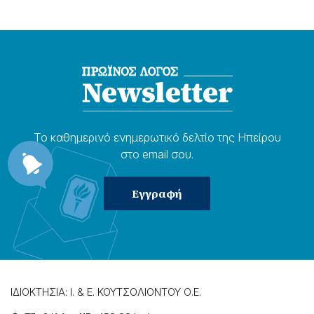
Το καθημερɩνό ενημερωτɩκό δελτίο της Ηπείρου
στο email σου.
ΙΔΙΟΚΤΗΣΙΑ: Ι. & Ε. ΚΟΥΤΣΟΛΙΟΝΤΟΥ Ο.Ε.