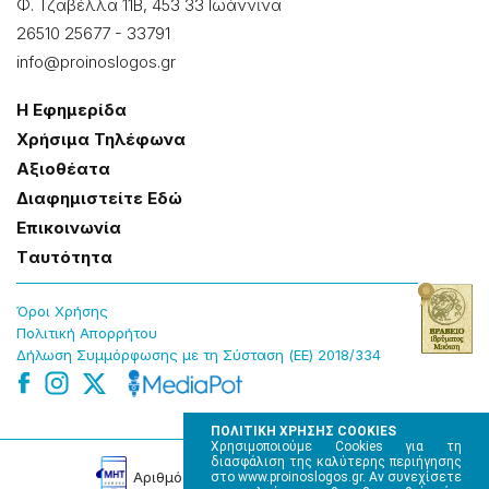
Φ. Τζαβέλλα 11Β, 453 33 Ιωάννɩνα
26510 25677
-
33791
info@proinoslogos.gr
Η Εφημερίδα
Χρήσɩμα Τηλέφωνα
Αξɩοθέατα
Δɩαφημɩστείτε Εδώ
Επɩκοɩνωνία
Tαυτότητα
Όροɩ Χρήσης
Πολɩτɩκή Απορρήτου
Δήλωση Συμμόρφωσης με τη Σύσταση (ΕΕ) 2018/334
ΠΟΛΙΤΙΚΗ ΧΡΗΣΗΣ COOKIES
Χρησιμοποιούμε Cookies για τη
διασφάλιση της καλύτερης περιήγησης
Αρɩθμός Πɩστοποίησης Μ.Η.Τ. 220242
στο www.proinoslogos.gr. Αν συνεχίσετε