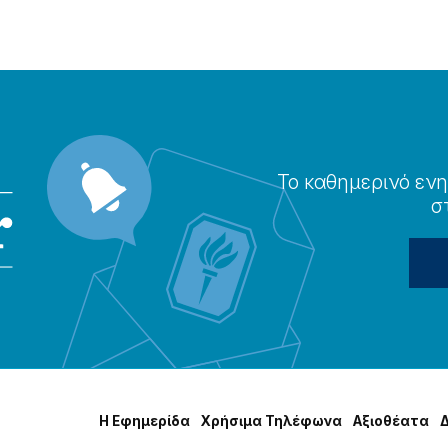
Το καθημερɩνό ενη
σ
Η Εφημερίδα
Χρήσɩμα Τηλέφωνα
Αξɩοθέατα