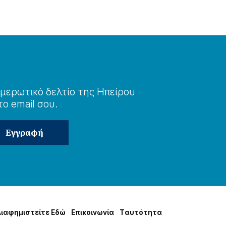
μερωτɩκό δελτίο της Ηπείρου
το email σου.
Δɩαφημɩστείτε Εδώ
Επɩκοɩνωνία
Tαυτότητα