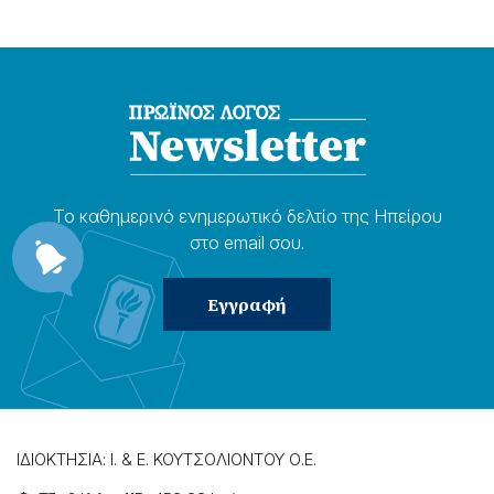
Το καθημερɩνό ενημερωτɩκό δελτίο της Ηπείρου
στο email σου.
ΙΔΙΟΚΤΗΣΙΑ: Ι. & Ε. ΚΟΥΤΣΟΛΙΟΝΤΟΥ Ο.Ε.