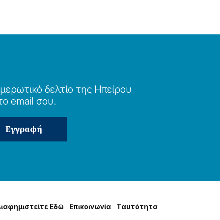
μερωτɩκό δελτίο της Ηπείρου
το email σου.
Δɩαφημɩστείτε Εδώ
Επɩκοɩνωνία
Tαυτότητα