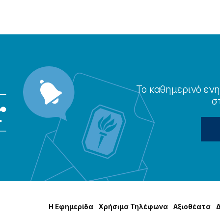
Το καθημερɩνό ενη
σ
Η Εφημερίδα
Χρήσɩμα Τηλέφωνα
Αξɩοθέατα