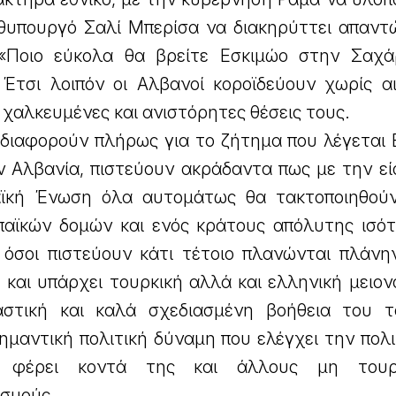
θυπουργό Σαλί Μπερίσα να διακηρύττει απαντ
ς «Ποιο εύκολα θα βρείτε Εσκιμώο στην Σαχ
Έτσι λοιπόν οι Αλβανοί κοροϊδεύουν χωρίς α
 χαλκευμένες και ανιστόρητες θέσεις τους.
αδιαφορούν πλήρως για το ζήτημα που λέγεται 
ν Αλβανία, πιστεύουν ακράδαντα πως με την εί
ϊκή Ένωση όλα αυτομάτως θα τακτοποιηθού
αϊκών δομών και ενός κράτους απόλυτης ισότ
 όσοι πιστεύουν κάτι τέτοιο πλανώνται πλάνην
και υπάρχει τουρκική αλλά και ελληνική μειον
αστική και καλά σχεδιασμένη βοήθεια του τ
σημαντική πολιτική δύναμη που ελέγχει την πολ
 φέρει κοντά της και άλλους μη τουρκ
σμούς.