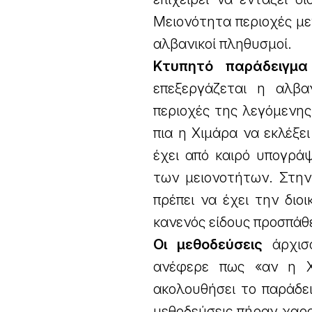
Μειονότητα περιοχές μ
αλβανικοί πληθυσμοί.
Κτυπητό παράδειγμα
επεξεργάζεται η αλβα
περιοχές της λεγόμενης
πια η Χιμάρα να εκλέξε
έχει από καιρό υπογρά
των μειονοτήτων. Στη
πρέπει να έχει την διο
κανενός είδους προσπάθ
Οι μεθοδεύσεις
άρχισα
ανέφερε πως «αν η Χ
ακολουθήσει το παράδει
μεθοδεύσεις πήραν χαρα