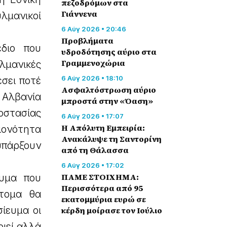
πεζοδρόμων στα
Γιάννενα
λμανικοί
6 Αύγ 2026 • 20:46
Προβλήματα
διο που
υδροδότησης αύριο στα
Γραμμενοχώρια
λμανικές
6 Αύγ 2026 • 18:10
σει ποτέ
Ασφαλτόστρωση αύριο
 Αλβανία
μπροστά στην «Όαση»
οστασίας
6 Αύγ 2026 • 17:07
Η Απόλυτη Εμπειρία:
ιονότητα
Ανακάλυψε τη Σαντορίνη
 υπάρξουν
από τη Θάλασσα
6 Αύγ 2026 • 17:02
ΠΑΜΕ ΣΤΟΙΧΗΜΑ:
ευμα που
Περισσότερα από 95
τομα θα
εκατομμύρια ευρώ σε
ίευμα οι
κέρδη μοίρασε τον Ιούλιο
ιεί αλλά