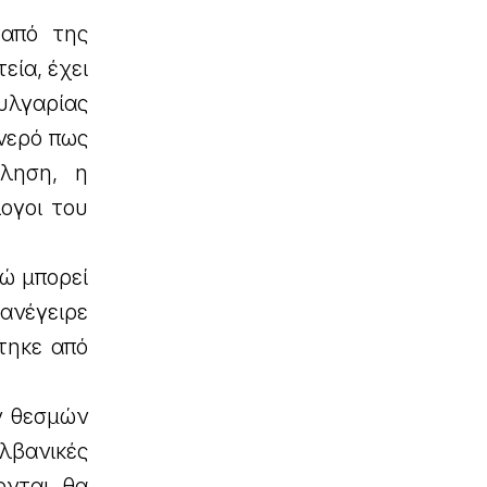
 από της
εία, έχει
ουλγαρίας
νερό πως
ληση, η
λογοι του
ώ μπορεί
ανέγειρε
τηκε από
ν θεσμών
αλβανικές
ονται θα