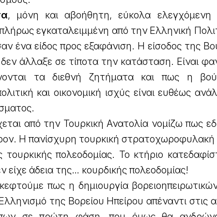
τα
, μόνη και αβοήθητη, εύκολα ελεγχόμενη
 πλήρως εγκαταλειμμένη από την Ελληνική Πολιτ
σαν ένα είδος προς εξαφάνιση. Η είσοδος της Β
δεν άλλαξε σε τίποτα την κατάσταση. Είναι φα
νονται τα διεθνή ζητήματα και πως η βού
πολιτική και οικονομική ισχύς είναι ευθέως ανά
σματος.
εται από την Τουρκική Ανατολία νομίζω πως εδ
έρον. Η πανίσχυρη τουρκική στρατοχωροφυλακή 
ς τουρκικής πολεοδομίας. Το κτήριο κατεδαφίσ
ν είχε άδεια της… κουρδικής πολεοδομίας!
κεφτούμε πως η δημιουργία βορειοηπειρωτικώ
Ελληνισμό της Βορείου Ηπείρου απέναντι στις 
τυπων σε πρώτη φάση, που όμως θα ανδρών