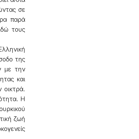
ώντας σε
άρα παρά
ιδώ τους
Ελληνική
σοδο της
ν με την
ητας και
 οικτρά.
ότητα. Η
ουρκικού
ιτική ζωή
ογενείς