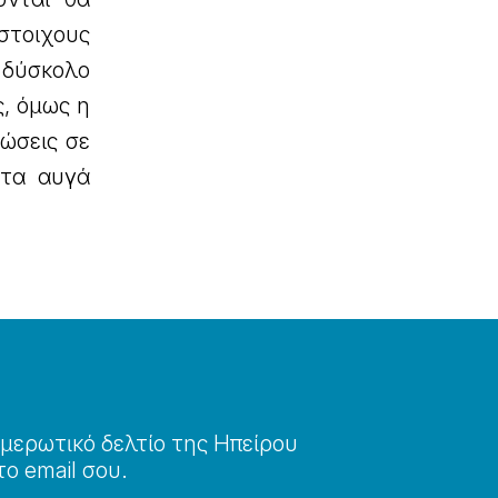
ίστοιχους
ι δύσκολο
ς, όμως η
τώσεις σε
 τα αυγά
μερωτɩκό δελτίο της Ηπείρου
το email σου.