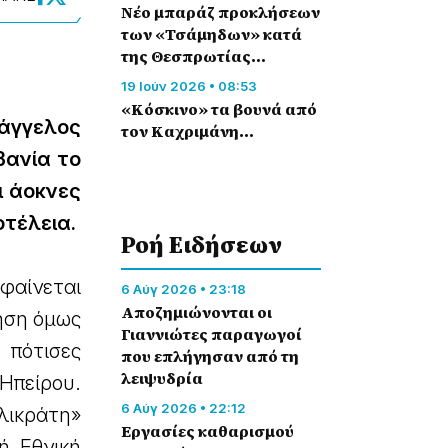
Νέο μπαράζ προκλήσεων
των «Τσάμηδων» κατά
της Θεσπρωτίας…
19 Ιούν 2026 • 08:53
«Κόσκινο» τα βουνά από
άγγελος
τον Καχριμάνη…
βανία το
ι άοκνες
οτέλεια.
Ροή Eιδήσεων
φαίνεται
6 Αύγ 2026 • 23:18
Αποζημιώνονται οι
ηση όμως
Γιαννιώτες παραγωγοί
 πότισες
που επλήγησαν από τη
λειψυδρία
 Ηπείρου.
6 Αύγ 2026 • 22:12
λλικράτη»
Εργασίες καθαρισμού
κή Εθνική