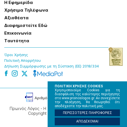
Η Εφημερίδα
Χρήσɩμα Τηλέφωνα
Αξɩοθέατα
Δɩαφημɩστείτε Εδώ
Επɩκοɩνωνία
Tαυτότητα
Όροɩ Χρήσης
Πολɩτɩκή Απορρήτου
Δήλωση Συμμόρφωσης με τη Σύσταση (ΕΕ) 2018/334
ΠΟΛΙΤΙΚΗ ΧΡΗΣΗΣ COOKIES
Χρησιμοποιούμε Cookies για τη
διασφάλιση της καλύτερης περιήγησης
Αρɩθμός Πɩστοποίησης Μ.Η.Τ. 220242
στο www.proinoslogos.gr. Αν συνεχίσετε
την πλοήγηση, θα θεωρηθεί ότι
αποδέχεστε την πολιτική μας.
Πρωινός Λόγος - Η καθημερινή εφημερίδα της Ηπείρου,
Copyright © 2026, All rights reserved.
ΠΕΡΙΣΣΟΤΕΡΕΣ ΠΛΗΡΟΦΟΡΙΕΣ
ΑΠΟΔΕΧΟΜΑΙ