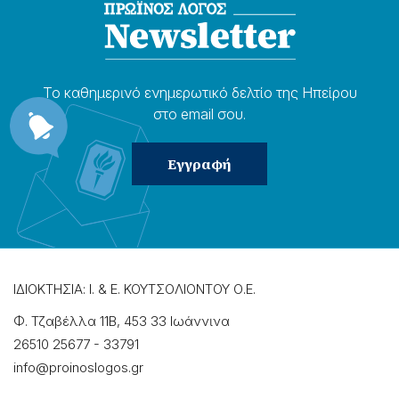
Το καθημερɩνό ενημερωτɩκό δελτίο της Ηπείρου
στο email σου.
ΙΔΙΟΚΤΗΣΙΑ: Ι. & Ε. ΚΟΥΤΣΟΛΙΟΝΤΟΥ Ο.Ε.
Φ. Τζαβέλλα 11Β, 453 33 Ιωάννɩνα
26510 25677
-
33791
info@proinoslogos.gr