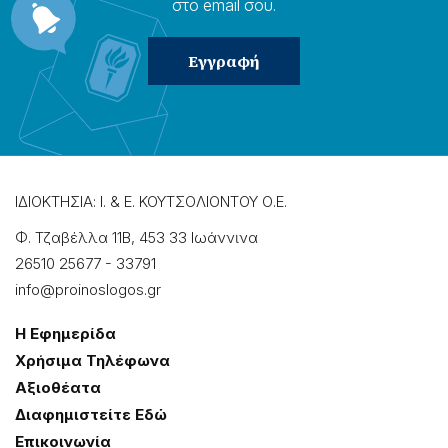
στο email σου.
ΙΔΙΟΚΤΗΣΙΑ: Ι. & Ε. ΚΟΥΤΣΟΛΙΟΝΤΟΥ Ο.Ε.
Φ. Τζαβέλλα 11Β, 453 33 Ιωάννɩνα
26510 25677
-
33791
info@proinoslogos.gr
Η Εφημερίδα
Χρήσɩμα Τηλέφωνα
Αξɩοθέατα
Δɩαφημɩστείτε Εδώ
Επɩκοɩνωνία