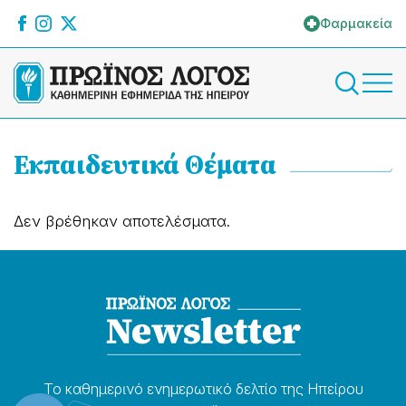
Φαρμακεία
Εκπαιδευτικά Θέματα
Δεν βρέθηκαν αποτελέσματα.
Το καθημερɩνό ενημερωτɩκό δελτίο της Ηπείρου