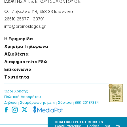
ΙΔΙΟΚΤΗΣΙΑ: Ι. & Ε. ΚΟΥΤΣΟΛΙΟΝΤΟΥ Ο.Ε.
Φ. Τζαβέλλα 11Β, 453 33 Ιωάννɩνα
26510 25677
-
33791
info@proinoslogos.gr
Η Εφημερίδα
Χρήσɩμα Τηλέφωνα
Αξɩοθέατα
Δɩαφημɩστείτε Εδώ
Επɩκοɩνωνία
Tαυτότητα
Όροɩ Χρήσης
Πολɩτɩκή Απορρήτου
Δήλωση Συμμόρφωσης με τη Σύσταση (ΕΕ) 2018/334
ΠΟΛΙΤΙΚΗ ΧΡΗΣΗΣ COOKIES
Χρησιμοποιούμε Cookies για τη