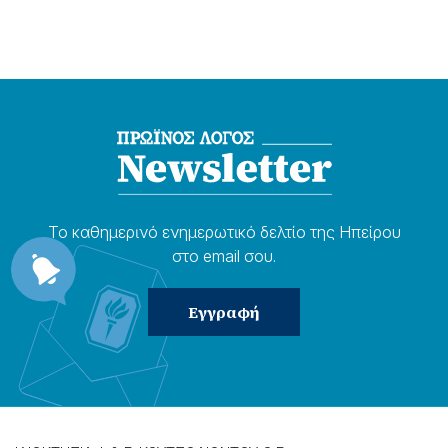
Το καθημερɩνό ενημερωτɩκό δελτίο της Ηπείρου
στο email σου.