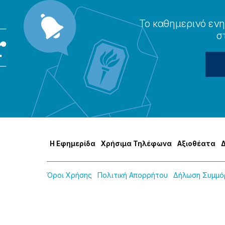
Το καθημερɩνό ενη
σ
Η Εφημερίδα
Χρήσɩμα Τηλέφωνα
Αξɩοθέατα
Όροɩ Χρήσης
Πολɩτɩκή Απορρήτου
Δήλωση Συμμόρ