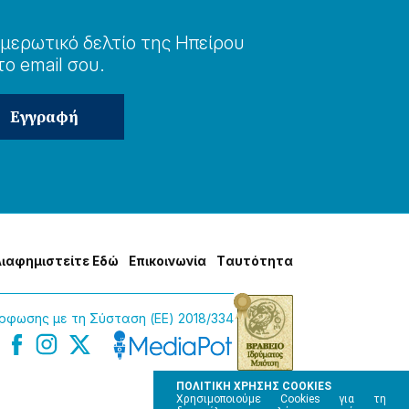
μερωτɩκό δελτίο της Ηπείρου
το email σου.
Δɩαφημɩστείτε Εδώ
Επɩκοɩνωνία
Tαυτότητα
φωσης με τη Σύσταση (ΕΕ) 2018/334
ΠΟΛΙΤΙΚΗ ΧΡΗΣΗΣ COOKIES
Χρησιμοποιούμε Cookies για τη