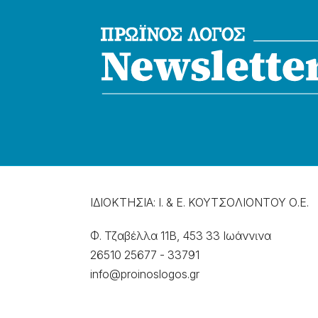
ΙΔΙΟΚΤΗΣΙΑ: Ι. & Ε. ΚΟΥΤΣΟΛΙΟΝΤΟΥ Ο.Ε.
Φ. Τζαβέλλα 11Β, 453 33 Ιωάννɩνα
26510 25677
-
33791
info@proinoslogos.gr