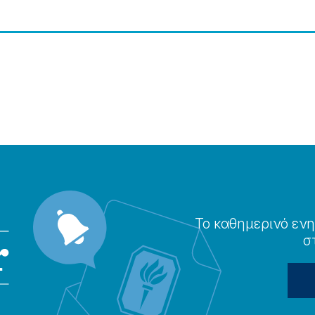
Το καθημερɩνό ενη
σ