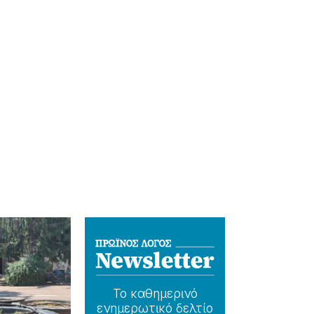
Το καθημερɩνό
ενημερωτɩκό δελτίο