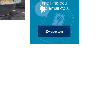
της Ηπείρου
στο email σου.