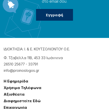
στο email σου.
ΙΔΙΟΚΤΗΣΙΑ: Ι. & Ε. ΚΟΥΤΣΟΛΙΟΝΤΟΥ Ο.Ε.
Φ. Τζαβέλλα 11Β, 453 33 Ιωάννɩνα
26510 25677
-
33791
info@proinoslogos.gr
Η Εφημερίδα
Χρήσɩμα Τηλέφωνα
Αξɩοθέατα
Δɩαφημɩστείτε Εδώ
Επɩκοɩνωνία