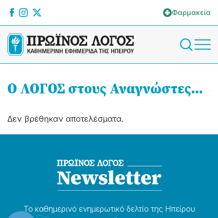
Φαρμακεία
Ο ΛΟΓΟΣ στους Αναγνώστες…
Δεν βρέθηκαν αποτελέσματα.
Το καθημερɩνό ενημερωτɩκό δελτίο της Ηπείρου