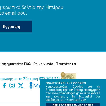
μερωτɩκό δελτίο της Ηπείρου
το email σου.
Δɩαφημɩστείτε Εδώ
Επɩκοɩνωνία
Tαυτότητα
φωσης με τη Σύσταση (ΕΕ) 2018/334
ΠΟΛΙΤΙΚΗ ΧΡΗΣΗΣ COOKIES
Χρησιμοποιούμε Cookies για τη
διασφάλιση της καλύτερης περιήγησης
στο www.proinoslogos.gr. Αν συνεχίσετε
την πλοήγηση, θα θεωρηθεί ότι
αποδέχεστε την πολιτική μας.
ΠΕΡΙΣΣΟΤΕΡΕΣ ΠΛΗΡΟΦΟΡΙΕΣ