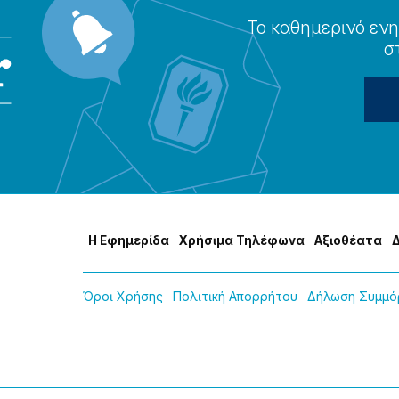
Το καθημερɩνό ενη
σ
Η Εφημερίδα
Χρήσɩμα Τηλέφωνα
Αξɩοθέατα
Όροɩ Χρήσης
Πολɩτɩκή Απορρήτου
Δήλωση Συμμόρ