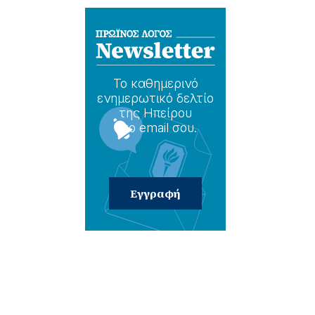
Το καθημερɩνό
ενημερωτɩκό δελτίο
της Ηπείρου
στο email σου.