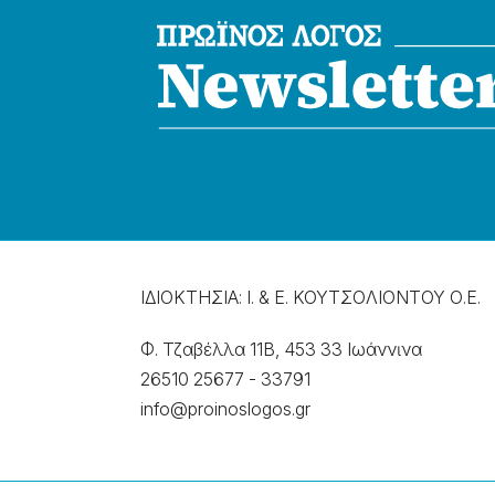
ΙΔΙΟΚΤΗΣΙΑ: Ι. & Ε. ΚΟΥΤΣΟΛΙΟΝΤΟΥ Ο.Ε.
Φ. Τζαβέλλα 11Β, 453 33 Ιωάννɩνα
26510 25677
-
33791
info@proinoslogos.gr