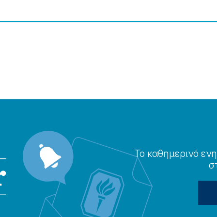
Το καθημερɩνό ενη
σ