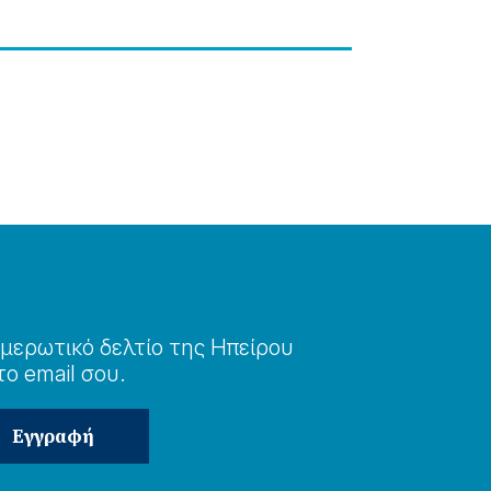
μερωτɩκό δελτίο της Ηπείρου
το email σου.