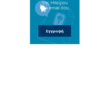
της Ηπείρου
στο email σου.