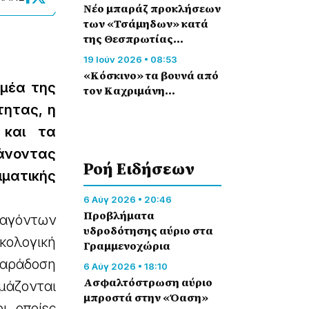
Νέο μπαράζ προκλήσεων
των «Τσάμηδων» κατά
της Θεσπρωτίας…
19 Ιούν 2026 • 08:53
«Κόσκινο» τα βουνά από
ομέα της
τον Καχριμάνη…
τητας, η
 και τα
βάνοντας
Ροή Eιδήσεων
ματικής
6 Αύγ 2026 • 20:46
Προβλήματα
ραγόντων
υδροδότησης αύριο στα
ικολογική
Γραμμενοχώρια
 παράδοση
6 Αύγ 2026 • 18:10
Ασφαλτόστρωση αύριο
ομάζονται
μπροστά στην «Όαση»
ι οποίες