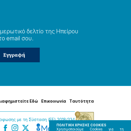
μερωτɩκό δελτίο της Ηπείρου
το email σου.
Δɩαφημɩστείτε Εδώ
Επɩκοɩνωνία
Tαυτότητα
φωσης με τη Σύσταση (ΕΕ) 2018/334
ΠΟΛΙΤΙΚΗ ΧΡΗΣΗΣ COOKIES
Χρησιμοποιούμε Cookies για τη