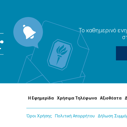
Το καθημερɩνό ενη
σ
Η Εφημερίδα
Χρήσɩμα Τηλέφωνα
Αξɩοθέατα
Όροɩ Χρήσης
Πολɩτɩκή Απορρήτου
Δήλωση Συμμόρ