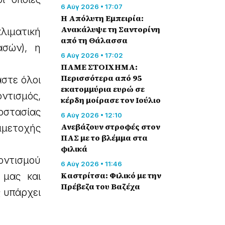
6 Αύγ 2026 • 17:07
Η Απόλυτη Εμπειρία:
Ανακάλυψε τη Σαντορίνη
λιματική
από τη Θάλασσα
σών), η
6 Αύγ 2026 • 17:02
ΠΑΜΕ ΣΤΟΙΧΗΜΑ:
Περισσότερα από 95
αστε όλοι
εκατομμύρια ευρώ σε
ντισμός,
κέρδη μοίρασε τον Ιούλιο
οστασίας
6 Αύγ 2026 • 12:10
Ανεβάζουν στροφές στον
μμετοχής
ΠΑΣ με το βλέμμα στα
φιλικά
οντισμού
6 Αύγ 2026 • 11:46
Καστρίτσα: Φιλικό με την
 μας και
Πρέβεζα του Βαζέχα
 υπάρχει