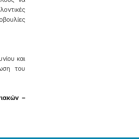
ελοντικές
οβουλίες
υνίου και
ωση του
νιακών –