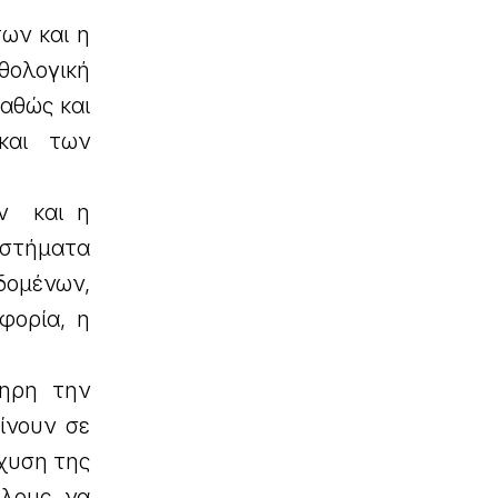
ων και η
θολογική
καθώς και
και των
ων και η
υστήματα
εδομένων,
φορία, η
ληρη την
ίνουν σε
σχυση της
όλους να