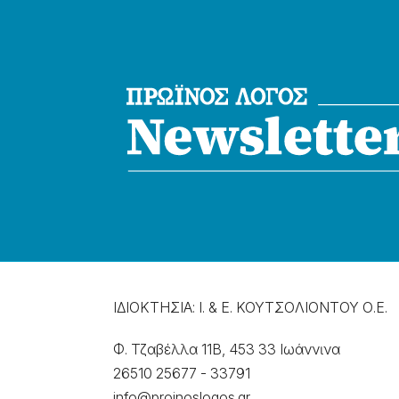
ΙΔΙΟΚΤΗΣΙΑ: Ι. & Ε. ΚΟΥΤΣΟΛΙΟΝΤΟΥ Ο.Ε.
Φ. Τζαβέλλα 11Β, 453 33 Ιωάννɩνα
26510 25677
-
33791
info@proinoslogos.gr