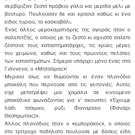
σερβίριζαν ζεστό πρόβειο γάλα και μερίδα μέλι με
βούτυρο. Πουλούσαν δε και κρασιά καθώς κι ένα
είδος τυριού, το κασκαβάλι.
Ένας άλλος μεροκαματιάρης της αγοράς ήταν ο
σαλεπιτζής, ο οποίος με το ζεστό κι αχνιστό σαλέπι
ζέστανε τους καταστηματάρχες, τις κρύες μέρες
του χειμώνα, καθώς και τους πρωινούς πελάτες
των καταστημάτων. Σήμερα υπάρχει μόνο ένας στα
Γιάννενα, ο «Μητσάρας»!
Μερικοί ίσως να θυμούνται κι έναν πλανόδιο
μπακάλη που περνούσε από τις γειτονιές. Αυτός
είχε μετατρέψει μια χαμάλα σε κινούμενο
μπακάλικο φωνάζοντας για ν’ ακουστεί: «Έχουμε
λάδι τσάμικο, ρύζι Φαναρίσιο (Φανάρι
Θεσπρωτίας)».
Άλλος πλανόδιος ήταν ο «εμποράκος», ο οποίος
στο τρίτροχο ποδήλατο πουλούσε με δόσεις είδη