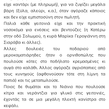
είχε καντάρι (με πληρωμή), για να ζυγίζει μεγάλα
βάρη (ξύλα, αλεύρι, κ.α.), όταν αγόραζε κάποιος
και δεν είχε εμπιστοσύνη στον πωλητή.
Παλιά κάθε γειτονιά είχε και την πρακτική
νοσοκόμα για ενέσεις και βεντούζες (η Κατέρω
στην οδό Σολωμού, η κυρά Μαρίκα Γερογιάννη στη
Σιαράβα κι άλλες).
Άλλες δουλειές του ποδαριού από
μεροκαματιάρηδες ήταν ο ορνιθοπώλης που
πουλούσε κότες στο ποδήλατο κρεμασμένες κι
αυγά στο καλάθι. Άλλος αγόραζε αγριόπαπιες από
τους κυνηγούς (αφθονούσαν τότε στη λίμνη τα
παπιά) και τις μεταπωλούσε.
Ποιος δε θυμάται και το Νιάνιο που πουλούσε
κίτρα και νεράντζια για γλυκό στις γειτονιές,
έχοντάς τα σε μια μεγάλη πλεκτή κανίστρα στο
κεφάλι.