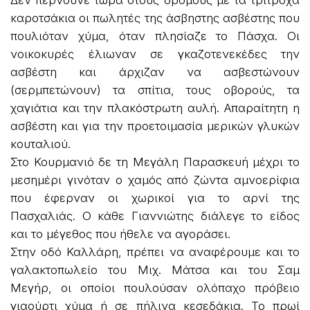
Δεν περνούνε τώρα στους δρόμους με τα τρίτροχα
καροτσάκια οι πωλητές της άσβηστης ασβέστης που
πουλιόταν χύμα, όταν πλησίαζε το Πάσχα. Οι
νοικοκυρές έλιωναν σε γκαζοτενεκέδες την
ασβέστη και άρχιζαν να ασβεστώνουν
(σερμπετώνουν) τα σπίτια, τους οβορούς, τα
χαγιάτια και την πλακόστρωτη αυλή. Απαραίτητη η
ασβέστη και για την προετοιμασία μερικών γλυκών
κουταλιού.
Στο Κουρμανιό δε τη Μεγάλη Παρασκευή μέχρι το
μεσημέρι γινόταν ο χαμός από ζώντα αμνοερίφια
που έφερναν οι χωρικοί για το αρνί της
Πασχαλιάς. Ο κάθε Γιαννιώτης διάλεγε το είδος
και το μέγεθος που ήθελε να αγοράσει.
Στην οδό Καλλάρη, πρέπει να αναφέρουμε και το
γαλακτοπωλείο του Μιχ. Μάτσα και του Σαμ
Μεγήρ, οι οποίοι πουλούσαν ολόπαχο πρόβειο
γιαούρτι χύμα ή σε πήλινα κεσεδάκια. Το πρωί