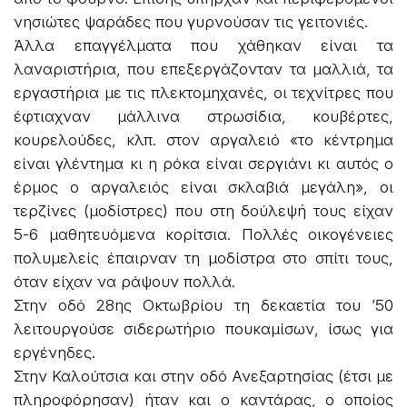
νησιώτες ψαράδες που γυρνούσαν τις γειτονιές.
Άλλα επαγγέλματα που χάθηκαν είναι τα
λαναριστήρια, που επεξεργάζονταν τα μαλλιά, τα
εργαστήρια με τις πλεκτομηχανές, οι τεχνίτρες που
έφτιαχναν μάλλινα στρωσίδια, κουβέρτες,
κουρελούδες, κλπ. στον αργαλειό «το κέντρημα
είναι γλέντημα κι η ρόκα είναι σεργιάνι κι αυτός ο
έρμος ο αργαλειός είναι σκλαβιά μεγάλη», οι
τερζίνες (μοδίστρες) που στη δούλεψή τους είχαν
5-6 μαθητευόμενα κορίτσια. Πολλές οικογένειες
πολυμελείς έπαιρναν τη μοδίστρα στο σπίτι τους,
όταν είχαν να ράψουν πολλά.
Στην οδό 28ης Οκτωβρίου τη δεκαετία του ’50
λειτουργούσε σιδερωτήριο πουκαμίσων, ίσως για
εργένηδες.
Στην Καλούτσια και στην οδό Ανεξαρτησίας (έτσι με
πληροφόρησαν) ήταν και ο καντάρας, ο οποίος