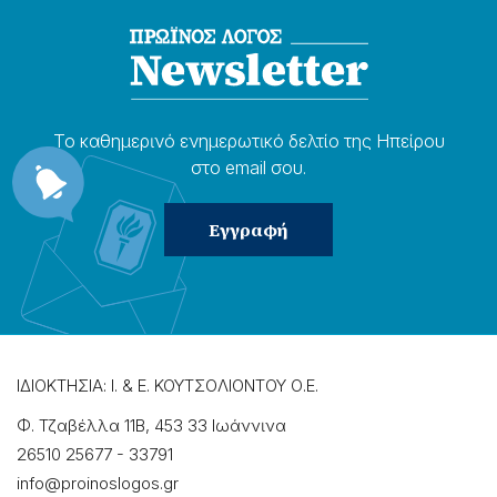
Το καθημερɩνό ενημερωτɩκό δελτίο της Ηπείρου
στο email σου.
ΙΔΙΟΚΤΗΣΙΑ: Ι. & Ε. ΚΟΥΤΣΟΛΙΟΝΤΟΥ Ο.Ε.
Φ. Τζαβέλλα 11Β, 453 33 Ιωάννɩνα
26510 25677
-
33791
info@proinoslogos.gr