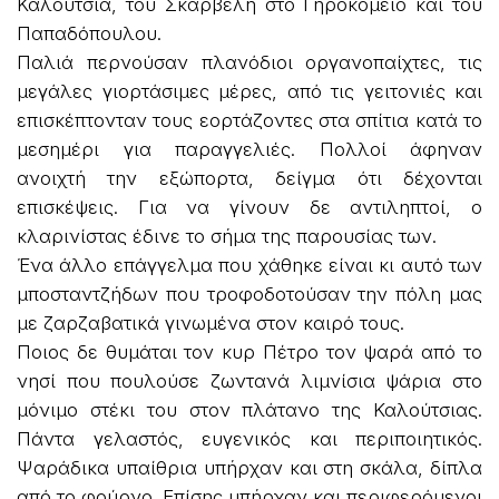
Καλούτσια, του Σκαρβέλη στο Γηροκομείο και του
Παπαδόπουλου.
Παλιά περνούσαν πλανόδιοι οργανοπαίχτες, τις
μεγάλες γιορτάσιμες μέρες, από τις γειτονιές και
επισκέπτονταν τους εορτάζοντες στα σπίτια κατά το
μεσημέρι για παραγγελιές. Πολλοί άφηναν
ανοιχτή την εξώπορτα, δείγμα ότι δέχονται
επισκέψεις. Για να γίνουν δε αντιληπτοί, ο
κλαρινίστας έδινε το σήμα της παρουσίας των.
Ένα άλλο επάγγελμα που χάθηκε είναι κι αυτό των
μποσταντζήδων που τροφοδοτούσαν την πόλη μας
με ζαρζαβατικά γινωμένα στον καιρό τους.
Ποιος δε θυμάται τον κυρ Πέτρο τον ψαρά από το
νησί που πουλούσε ζωντανά λιμνίσια ψάρια στο
μόνιμο στέκι του στον πλάτανο της Καλούτσιας.
Πάντα γελαστός, ευγενικός και περιποιητικός.
Ψαράδικα υπαίθρια υπήρχαν και στη σκάλα, δίπλα
από το φούρνο. Επίσης υπήρχαν και περιφερόμενοι