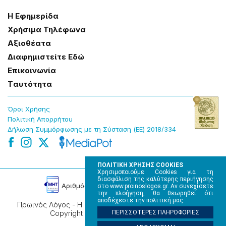
Η Εφημερίδα
Χρήσɩμα Τηλέφωνα
Αξɩοθέατα
Δɩαφημɩστείτε Εδώ
Επɩκοɩνωνία
Tαυτότητα
Όροɩ Χρήσης
Πολɩτɩκή Απορρήτου
Δήλωση Συμμόρφωσης με τη Σύσταση (ΕΕ) 2018/334
ΠΟΛΙΤΙΚΗ ΧΡΗΣΗΣ COOKIES
Χρησιμοποιούμε Cookies για τη
διασφάλιση της καλύτερης περιήγησης
Αρɩθμός Πɩστοποίησης Μ.Η.Τ. 220242
στο www.proinoslogos.gr. Αν συνεχίσετε
την πλοήγηση, θα θεωρηθεί ότι
αποδέχεστε την πολιτική μας.
Πρωινός Λόγος - Η καθημερινή εφημερίδα της Ηπείρου,
Copyright © 2026, All rights reserved.
ΠΕΡΙΣΣΟΤΕΡΕΣ ΠΛΗΡΟΦΟΡΙΕΣ