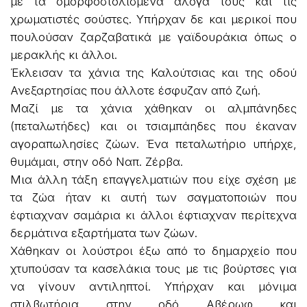
με τα ομορφοστολισμένα άλογά τους και τις
χρωματιστές σούστες. Υπήρχαν δε και μερικοί που
πουλούσαν ζαρζαβατικά με γαϊδουράκια όπως ο
μερακλής κι άλλοι.
Έκλεισαν τα χάνια της Καλούτσιας και της οδού
Ανεξαρτησίας που άλλοτε έσφυζαν από ζωή.
Μαζί με τα χάνια χάθηκαν οι αλμπάνηδες
(πεταλωτήδες) και οι τσιαμπάηδες που έκαναν
αγοραπωλησίες ζώων. Ένα πεταλωτήριο υπήρχε,
θυμάμαι, στην οδό Ναπ. Ζέρβα.
Μια άλλη τάξη επαγγελματιών που είχε σχέση με
τα ζώα ήταν κι αυτή των σαγματοποιών που
έφτιαχναν σαμάρια κι άλλοι έφτιαχναν περίτεχνα
δερμάτινα εξαρτήματα των ζώων.
Χάθηκαν οι λούστροι έξω από το δημαρχείο που
χτυπούσαν τα κασελάκια τους με τις βούρτσες για
να γίνουν αντιληπτοί. Υπήρχαν και μόνιμα
στιλβωτήρια στην οδό Αβέρωφ και