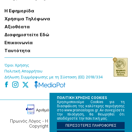
Η Εφημερίδα
Χρήσɩμα Τηλέφωνα
Αξɩοθέατα
Δɩαφημɩστείτε Εδώ
Επɩκοɩνωνία
Tαυτότητα
Όροɩ Χρήσης
Πολɩτɩκή Απορρήτου
Δήλωση Συμμόρφωσης με τη Σύσταση (ΕΕ) 2018/334
ΠΟΛΙΤΙΚΗ ΧΡΗΣΗΣ COOKIES
Χρησιμοποιούμε Cookies για τη
διασφάλιση της καλύτερης περιήγησης
Αρɩθμός Πɩστοποίησης Μ.Η.Τ. 220242
στο www.proinoslogos.gr. Αν συνεχίσετε
την πλοήγηση, θα θεωρηθεί ότι
αποδέχεστε την πολιτική μας.
Πρωινός Λόγος - Η καθημερινή εφημερίδα της Ηπείρου,
Copyright © 2026, All rights reserved.
ΠΕΡΙΣΣΟΤΕΡΕΣ ΠΛΗΡΟΦΟΡΙΕΣ