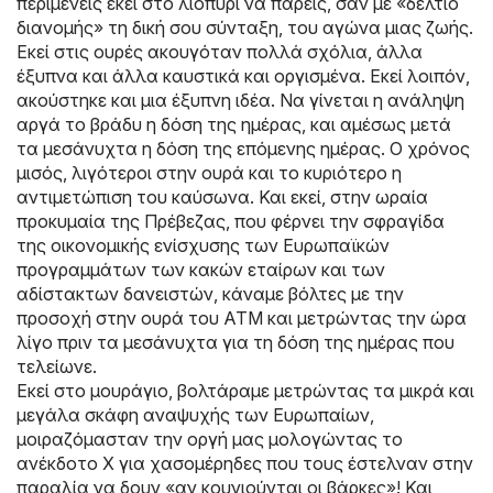
περιμένεις εκεί στο λιοπύρι να πάρεις, σαν με «δελτίο
διανομής» τη δική σου σύνταξη, του αγώνα μιας ζωής.
Εκεί στις ουρές ακουγόταν πολλά σχόλια, άλλα
έξυπνα και άλλα καυστικά και οργισμένα. Εκεί λοιπόν,
ακούστηκε και μια έξυπνη ιδέα. Να γίνεται η ανάληψη
αργά το βράδυ η δόση της ημέρας, και αμέσως μετά
τα μεσάνυχτα η δόση της επόμενης ημέρας. Ο χρόνος
μισός, λιγότεροι στην ουρά και το κυριότερο η
αντιμετώπιση του καύσωνα. Και εκεί, στην ωραία
προκυμαία της Πρέβεζας, που φέρνει την σφραγίδα
της οικονομικής ενίσχυσης των Ευρωπαϊκών
προγραμμάτων των κακών εταίρων και των
αδίστακτων δανειστών, κάναμε βόλτες με την
προσοχή στην ουρά του ATM και μετρώντας την ώρα
λίγο πριν τα μεσάνυχτα για τη δόση της ημέρας που
τελείωνε.
Εκεί στο μουράγιο, βολτάραμε μετρώντας τα μικρά και
μεγάλα σκάφη αναψυχής των Ευρωπαίων,
μοιραζόμασταν την οργή μας μολογώντας το
ανέκδοτο Χ για χασομέρηδες που τους έστελναν στην
παραλία να δουν «αν κουνιούνται οι βάρκες»! Και