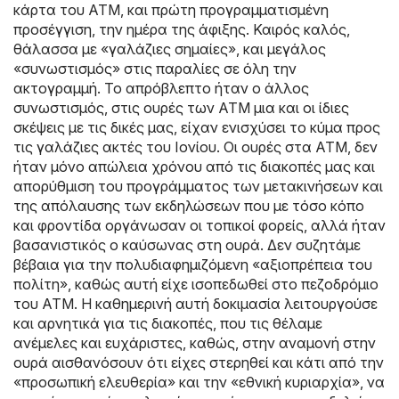
κάρτα του ATM, και πρώτη προγραμματισμένη
προσέγγιση, την ημέρα της άφιξης. Καιρός καλός,
θάλασσα με «γαλάζιες σημαίες», και μεγάλος
«συνωστισμός» στις παραλίες σε όλη την
ακτογραμμή. Το απρόβλεπτο ήταν ο άλλος
συνωστισμός, στις ουρές των ATM μια και οι ίδιες
σκέψεις με τις δικές μας, είχαν ενισχύσει το κύμα προς
τις γαλάζιες ακτές του Ιονίου. Οι ουρές στα ATM, δεν
ήταν μόνο απώλεια χρόνου από τις διακοπές μας και
απορύθμιση του προγράμματος των μετακινήσεων και
της απόλαυσης των εκδηλώσεων που με τόσο κόπο
και φροντίδα οργάνωσαν οι τοπικοί φορείς, αλλά ήταν
βασανιστικός ο καύσωνας στη ουρά. Δεν συζητάμε
βέβαια για την πολυδιαφημιζόμενη «αξιοπρέπεια του
πολίτη», καθώς αυτή είχε ισοπεδωθεί στο πεζοδρόμιο
του ATM. Η καθημερινή αυτή δοκιμασία λειτουργούσε
και αρνητικά για τις διακοπές, που τις θέλαμε
ανέμελες και ευχάριστες, καθώς, στην αναμονή στην
ουρά αισθανόσουν ότι είχες στερηθεί και κάτι από την
«προσωπική ελευθερία» και την «εθνική κυριαρχία», να