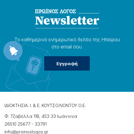
Το καθημερɩνό ενημερωτɩκό δελτίο της Ηπείρου
στο email σου.
ΙΔΙΟΚΤΗΣΙΑ: Ι. & Ε. ΚΟΥΤΣΟΛΙΟΝΤΟΥ Ο.Ε.
Φ. Τζαβέλλα 11Β, 453 33 Ιωάννɩνα
26510 25677
-
33791
info@proinoslogos.gr