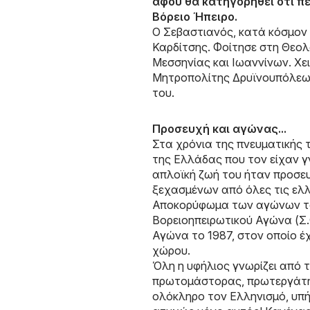
αφού θα κατηγορηθεί ότι πε
Βόρειο Ήπειρο.
Ο Σεβαστιανός, κατά κόσμον 
Καρδίτσης. Φοίτησε στη Θεολ
Μεσσηνίας και Ιωαννίνων. Χει
Μητροπολίτης Δρυϊνουπόλεως,
του.
Προσευχή και αγώνας...
Στα χρόνια της πνευματικής 
της Ελλάδας που τον είχαν γν
απλοϊκή ζωή του ήταν προσευ
ξεχασμένων από όλες τις ελλ
Αποκορύφωμα των αγώνων του 
Βορειοηπειρωτικού Αγώνα (Σ.
Αγώνα το 1987, στον οποίο έ
χώρου.
Όλη η υφήλιος γνωρίζει από 
πρωτομάστορας, πρωτεργάτη
ολόκληρο τον Ελληνισμό, υπή