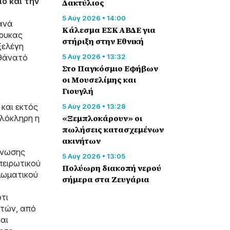
ό και την
Δακτύλιος
5 Αύγ 2026 • 14:00
ιανά
Κάλεσμα ΕΣΚΑΒΔΕ για
ήρυκας
στήριξη στην Εθνική
ξελέγη
 θάνατό
5 Αύγ 2026 • 13:32
Στο Παγκόσμιο Εφήβων
οι Μουσελίμης και
Γιουγλή
 και εκτός
5 Αύγ 2026 • 13:28
«Ξεμπλοκάρουν» οι
Ολόκληρη η
πωλήσεις κατασχεμένων
ακινήτων
Ένωσης
5 Αύγ 2026 • 13:05
πειρωτικού
Πολύωρη διακοπή νερού
πλωματικού
σήμερα στα Ζευγάρια
τι
τών, από
αι