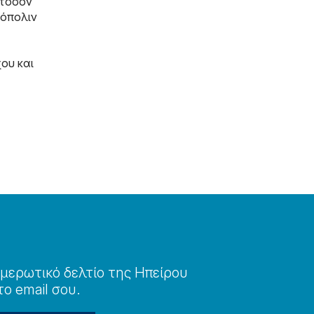
 τόσον
ρόπολιν
ου και
μερωτɩκό δελτίο της Ηπείρου
το email σου.