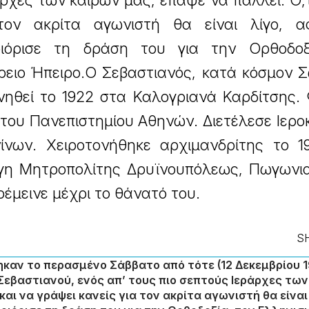
ρχες των καιρών μας, έπαψε να πάλλει. Ό,τ
τον ακρίτα αγωνιστή θα είναι λίγο, 
ριόρισε τη δράση του για την Ορθοδοξ
ρειο Ήπειρο.Ο Σεβαστιανός, κατά κόσμον 
ννηθεί το 1922 στα Καλογριανά Καρδίτσης.
του Πανεπιστημίου Αθηνών. Διετέλεσε Ιερ
ίνων. Χειροτονήθηκε αρχιμανδρίτης το 19
λέγη Μητροπολίτης Δρυϊνουπόλεως, Πωγωνι
ρέμεινε μέχρι το θάνατό του.
S
ηκαν το περασμένο Σάββατο από τότε (12 Δεκεμβρίου 1
Σεβαστιανού, ενός απ’ τους πιο σεπτούς Ιεράρχες τω
και να γράψει κανείς για τον ακρίτα αγωνιστή θα είναι