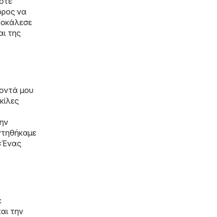
ποτε
ρρος να
προκάλεσε
αι της
κοντά μου
ικίλες
την
αντηθήκαμε
 «Ένας
ε
και την