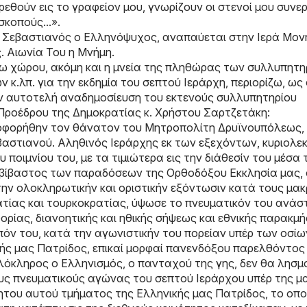
ρεθούν εις το γραφείον μου, γνωρίζουν οι στενοί μου συνερ
κοπούς...».
Σεβαστιανός ο Ελληνόψυχος, αναπαύεται στην Ιερά Μον
 Αιωνία Του η Μνήμη.
γω χώρου, ακόμη και η μνεία της πληθώρας των συλλυπητη
κ.λπ. για την εκδημία του σεπτού Ιεράρχη, περιορίζω, ως
ην αυτοτελή αναδημοσίευση του εκτενούς συλλυπητηρίου
ροέδρου της Δημοκρατίας κ. Χρήστου Σαρτζετάκη:
οφορήθην τον θάνατον του Μητροπολίτη Δρυϊνουπόλεως,
αστιανού. Αληθινός Ιεράρχης εκ των εξεχόντων, κυριολε
 ποιμνίου του, με τα τιμιώτερα εις την διάθεσίν του μέσα 
μβίβαστος των παραδόσεων της Ορθοδόξου Εκκλησία μας,
την ολοκληρωτικήν και οριστικήν εξόντωσιν κατά τους μακ
τίας και τουρκοκρατίας, ύψωσε το πνευματικόν του ανάσ
ορίας, διανοητικής και ηθικής σήψεως και εθνικής παρακμή
όν του, κατά την αγωνιστικήν του πορείαν υπέρ των οσίω
ικής μας Πατρίδος, επικαί μορφαί πανενδόξου παρελθόντος
όκληρος ο Ελληνισμός, ο πανταχού της γης, δεν θα λησμ
ους πνευματικούς αγώνας του σεπτού Ιεράρχου υπέρ της μ
μητου αυτού τμήματος της Ελληνικής μας Πατρίδος, το οπ