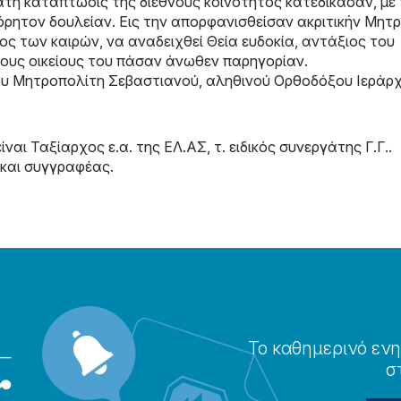
τη κατάπτωσις της διεθνούς κοινότητος κατεδίκασαν, με
φόρητον δουλείαν. Εις την απορφανισθείσαν ακριτικήν Μητ
ος των καιρών, να αναδειχθεί Θεία ευδοκία, αντάξιος του
 τους οικείους του πάσαν άνωθεν παρηγορίαν.
υ Μητροπολίτη Σεβαστιανού, αληθινού Ορθοδόξου Ιεράρχ
ναι Ταξίαρχος ε.α. της ΕΛ.ΑΣ, τ. ειδικός συνεργάτης Γ.Γ..
 και συγγραφέας.
Το καθημερɩνό ενη
σ