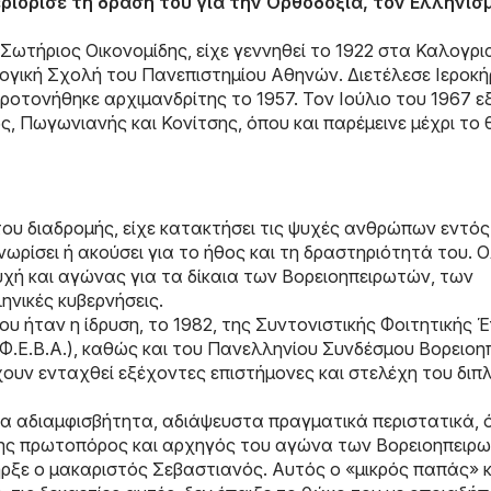
ριόρισε τη δράση του για την Ορθοδοξία, τον Ελληνισμ
Σωτήριος Οικονομίδης, είχε γεννηθεί το 1922 στα Καλογρ
ογική Σχολή του Πανεπιστημίου Αθηνών. Διετέλεσε Ιεροκ
ροτονήθηκε αρχιμανδρίτης το 1957. Τον Ιούλιο του 1967 ε
 Πωγωνιανής και Κονίτσης, όπου και παρέμεινε μέχρι το
του διαδρομής, είχε κατακτήσει τις ψυχές ανθρώπων εντός
ωρίσει ή ακούσει για το ήθος και τη δραστηριότητά του. 
χή και αγώνας για τα δίκαια των Βορειοηπειρωτών, των
ηνικές κυβερνήσεις.
ήταν η ίδρυση, το 1982, της Συντονιστικής Φοιτητικής 
Φ.Ε.Β.Α.), καθώς και του Πανελληνίου Συνδέσμου Βορειοη
χουν ενταχθεί εξέχοντες επιστήμονες και στελέχη του δι
τα αδιαμφισβήτητα, αδιάψευστα πραγματικά περιστατικά, ό
ς πρωτοπόρος και αρχηγός του αγώνα των Βορειοηπειρω
ρξε ο μακαριστός Σεβαστιανός. Αυτός ο «μικρός παπάς» κ