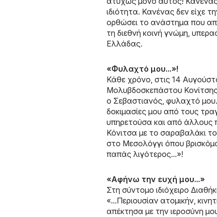
ατυχώς μόνο αυτός! Κανένας,
ιδιότητα. Κανένας δεν είχε τ
ορθώσει το ανάστημα που απα
τη διεθνή κοινή γνώμη, υπερασ
Ελλάδας.
«Φυλαχτό μου...»!
Κάθε χρόνο, στις 14 Αυγούστ
Μολυβδοσκεπάστου Κονίτσης. 
ο Σεβαστιανός, φυλαχτό μου..
δοκιμασίες μου από τους τρα
υπηρετούσα και από άλλους π
Κόνιτσα με το σαραβαλάκι το
στο Μεσολόγγι όπου βρισκόμο
παπάς λιγότερος...»!
«Αφήνω την ευχή μου...»
Στη σύντομο ιδιόχειρο Διαθή
«...Περιουσίαν ατομικήν, κιν
απέκτησα με την ιεροσύνη μου