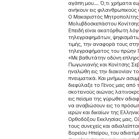
αγάπη μου.... Ό,τι χρήματα ευ
ανήκουν εις φιλανθρωπικούς σ
Ο Μακαριστός Μητροπολίτης 
Μολυβδοσκεπάστου Κονίτσης.
Eπειδή είναι ακατόρθωτη λό
τηλεγραφημάτων, ψηφισμάτων 
τιμής, την αναφορά τους στ
τηλεγραφήματος του πρώην Π
«Με βαθυτάτην οδύνη επληρ
Πωγωνιανής και Κονίτσης Σεβ
ηναλώθη εις την διακονίαν του
πνευματικά. Και μνήμων ασυ
διεφύλαξε το Γένος μας από 
σκοτεινούς αιώνας λατινοκρα
εις πείσμα της γύρωθεν αδιαφ
να αναβιώσουν εις το πρόσωπ
ιερών και δικαίων της Ελλην
Ορθοδόξου Εκκλησίας μας. Ολ
τους συνεχείς και αδιαλείπτ
Βορείου Ηπείρου, του αδιατί