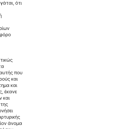
γάται, ότι
ή
ρίων
 φόρο
κτικώς
τα
 αυτής που
ρούς και
τημα και
ς, έκανε
ν και
 της
ονήσει
αρτυρικής
οίον άνομα