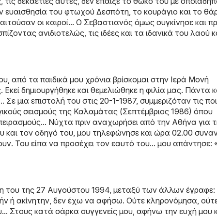
 τις δεκαετίες αυτές, δεν έπαιξε το θώκο του με οποιαδή
ην ευαισθησία του φτωχού Δεσπότη, το κουράγιο και το θά
ιτούσαν οι καιροί... Ο Σεβαστιανός όμως συγκίνησε και 
πίζοντας ανιδιοτελώς, τις ιδέες και τα ιδανικά του λαού κ
ου, από τα παιδικά μου χρόνια βρίσκομαι στην Ιερά Μονή
Εκεί δημιουργήθηκε και θεμελιώθηκε η φιλία μας. Πάντα 
. Σε μια επιστολή του στις 20-1-1987, συμμεριζόταν τις πο
γικούς σεισμούς της Καλαμάτας (Σεπτέμβριος 1986) όπου
ειρασμούς... Νύχτα πριν αναχωρήσει από την Αθήνα για 
υ και τον οδηγό του, μου τηλεφώνησε και ώρα 02.00 συν
υν. Του είπα να προσέχει τον εαυτό του... μου απάντησε:
κη του της 27 Αυγούστου 1994, μεταξύ των άλλων έγραφε:
ητήν ή ακίνητην, δεν έχω να αφήσω. Ούτε κληρονόμησα, ούτ
... Στους κατά σάρκα συγγενείς μου, αφήνω την ευχή μου 