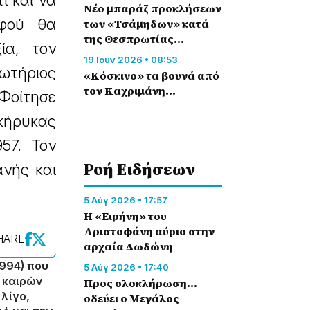
ι και να
Νέο μπαράζ προκλήσεων
αφού θα
των «Τσάμηδων» κατά
της Θεσπρωτίας…
ία, τον
19 Ιούν 2026 • 08:53
Σωτήριος
«Κόσκινο» τα βουνά από
τον Καχριμάνη…
 Φοίτησε
οκήρυκας
57. Τον
Ροή Eιδήσεων
ανής και
5 Αύγ 2026 • 17:57
Η «Ειρήνη» του
Αριστοφάνη αύριο στην
HARE
αρχαία Δωδώνη
994) που
5 Αύγ 2026 • 17:40
ν καιρών
Προς ολοκλήρωση…
 λίγο,
οδεύει ο Μεγάλος