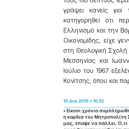
τους πιο σεπτούς Ιερά
γράψει κανείς για 
κατηγορηθεί ότι πε
Ελληνισμό και την Βό
Οικονομίδης, είχε γε
στη Θεολογική Σχολή 
Μεσσηνίας και Ιωανν
Ιούλιο του 1967 εξε
Κονίτσης, όπου και πα
15 Δεκ 2015 • 10:32
• Είκοσι χρόνια συμπληρώθ
η καρδιά του Μητροπολίτη 
μας, έπαψε να πάλλει. Ό,τι 