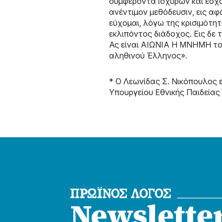
συμφέροντα ισχυρών και εσχά
ανέντιμον μεθόδευσιν, εις α
εύχομαι, λόγω της κρισιμότητ
εκλιπόντος διάδοχος. Εις δε
Ας είναι ΑΙΩΝΙΑ Η ΜΝΗΜΗ το
αληθινού Έλληνος».
* Ο Λεωνίδας Σ. Νικόπουλος εί
Υπουργείου Εθνικής Παιδείας