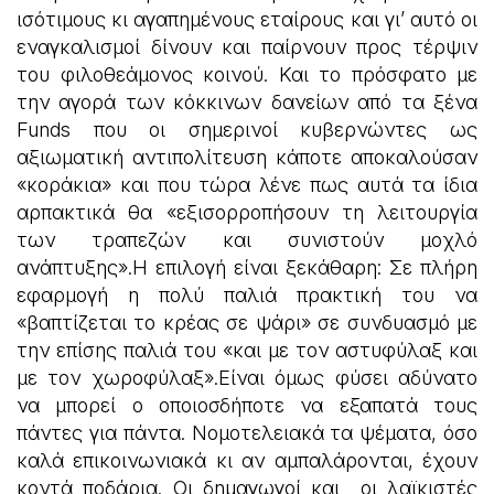
ισότιμους κι αγαπημένους εταίρους και γι’ αυτό οι
εναγκαλισμοί δίνουν και παίρνουν προς τέρψιν
του φιλοθεάμονος κοινού. Και το πρόσφατο με
την αγορά των κόκκινων δανείων από τα ξένα
Funds που οι σημερινοί κυβερνώντες ως
αξιωματική αντιπολίτευση κάποτε αποκαλούσαν
«κοράκια» και που τώρα λένε πως αυτά τα ίδια
αρπακτικά θα «εξισορροπήσουν τη λειτουργία
των τραπεζών και συνιστούν μοχλό
ανάπτυξης».Η επιλογή είναι ξεκάθαρη: Σε πλήρη
εφαρμογή η πολύ παλιά πρακτική του να
«βαπτίζεται το κρέας σε ψάρι» σε συνδυασμό με
την επίσης παλιά του «και με τον αστυφύλαξ και
με τον χωροφύλαξ».Είναι όμως φύσει αδύνατο
να μπορεί ο οποιοσδήποτε να εξαπατά τους
πάντες για πάντα. Νομοτελειακά τα ψέματα, όσο
καλά επικοινωνιακά κι αν αμπαλάρονται, έχουν
κοντά ποδάρια. Οι δημαγωγοί και οι λαϊκιστές