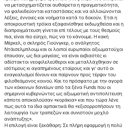
να μετασχηματίζεται αυθαίρετα η πραγματικότητα,
να φαλκιδεύονται καταστάσεις και να αλλοιώνονται
λέξεις, έννοιες και νοήματα κατά το δοκούν. Έτσι η
αποκρουστική τρόϊκα εξαφανίσθηκε εκδιωχθείσα και η
διαπραγμάτευση γίνεται επί τέλους με τους θεσμούς
πια, είναι πιο εύηχο, πώς να το κάνουμε. Η κακή
Μέρκελ, ο σκληρός Γιούνγκερ, ο ανάλγητος
Ντάισελμπλουμ και οι λοιποί ευρωπαίοι αξιωματούχοι
έπαυσαν, ως δια μαγείας, να είναι εκβιαστές κι
αδίστακτοι νεοφιλελεύθεροι και μεταλλάχθηκαν σε
ισότιμους κι αγαπημένους εταίρους και γι’ αυτό οι
εναγκαλισμοί δίνουν και παίρνουν προς τέρψιν του
φιλοθεάμονος κοινού. Και το πρόσφατο με την αγορά
των κόκκινων δανείων από τα ξένα Funds που οι
σημερινοί κυβερνώντες ως αξιωματική αντιπολίτευση
κάποτε αποκαλούσαν «κοράκια» και που τώρα λένε
πως αυτά τα ίδια αρπακτικά θα «εξισορροπήσουν τη
λειτουργία των τραπεζών και συνιστούν μοχλό
ανάπτυξης».
Η επιλογή είναι ξεκάθαρη: Σε πλήρη εφαρμογή η πολύ