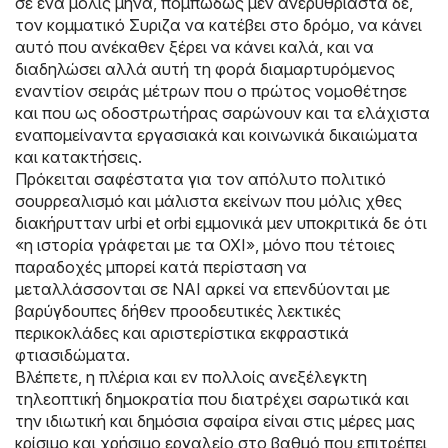
σε ένα μόλις μήνα, πομπωδώς μεν ανερυθρίαστα δε,
τον κομματικό Συριζα να κατέβει στο δρόμο, να κάνει
αυτό που ανέκαθεν ξέρει να κάνει καλά, και να
διαδηλώσει αλλά αυτή τη φορά διαμαρτυρόμενος
εναντίον σειράς μέτρων που ο πρώτος νομοθέτησε
και που ως οδοστρωτήρας σαρώνουν και τα ελάχιστα
εναπομείναντα εργασιακά και κοινωνικά δικαιώματα
και κατακτήσεις.
Πρόκειται σαφέστατα για τον απόλυτο πολιτικό
σουρρεαλισμό και μάλιστα εκείνων που μόλις χθες
διακήρυτταν urbi et orbi εμμονικά μεν υποκριτικά δε ότι
«η ιστορία γράφεται με τα ΟΧΙ», μόνο που τέτοιες
παραδοχές μπορεί κατά περίσταση να
μεταλλάσσονται σε ΝΑΙ αρκεί να επενδύονται με
βαρύγδουπες δήθεν προοδευτικές λεκτικές
περικοκλάδες και αριστερίστικα εκφραστικά
φτιασιδώματα.
Βλέπετε, η πλέρια και εν πολλοίς ανεξέλεγκτη
τηλεοπτική δημοκρατία που διατρέχει σαρωτικά και
την ιδιωτική και δημόσια σφαίρα είναι στις μέρες μας
κρίσιμο και χρήσιμο εργαλείο στο βαθμό που επιτρέπει