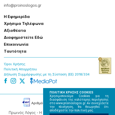
info@proinoslogos.gr
Η Εφημερίδα
Χρήσɩμα Τηλέφωνα
Αξɩοθέατα
Δɩαφημɩστείτε Εδώ
Επɩκοɩνωνία
Tαυτότητα
Όροɩ Χρήσης
Πολɩτɩκή Απορρήτου
Δήλωση Συμμόρφωσης με τη Σύσταση (ΕΕ) 2018/334
ΠΟΛΙΤΙΚΗ ΧΡΗΣΗΣ COOKIES
Χρησιμοποιούμε Cookies για τη
διασφάλιση της καλύτερης περιήγησης
Αρɩθμός Πɩστοποίησης Μ.Η.Τ. 220242
στο www.proinoslogos.gr. Αν συνεχίσετε
την πλοήγηση, θα θεωρηθεί ότι
αποδέχεστε την πολιτική μας.
Πρωινός Λόγος - Η καθημερινή εφημερίδα της Ηπείρου,