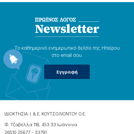
Το καθημερɩνό ενημερωτɩκό δελτίο της Ηπείρου
στο email σου.
ΙΔΙΟΚΤΗΣΙΑ: Ι. & Ε. ΚΟΥΤΣΟΛΙΟΝΤΟΥ Ο.Ε.
Φ. Τζαβέλλα 11Β, 453 33 Ιωάννɩνα
26510 25677
-
33791