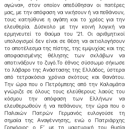
αγώνα», στον οποίον απεδύθησαν οι πατέρες
μας, με την απόφαση να νικήσουν ή να πεθάνουν,
τους κατηύθυνε η αγάπη και το χρέος για την
ελευθερία. Δύσκολο με την κοινή λογική να
ερμηνευτεί το θαύμα του ’21. Οι αριθμητικοί
υπολογισμοί δεν είναι σε θέση να αιτιολογήσουν
το αποτέλεσμα της πίστης, της εμψυχίας και της
αποφασισμένης θέλησης των σκλάβων να
αποτινάξουν το ζυγό.Το έθνος σύσσωμο σήκωσε
το λάβαρο της Ανάστασης της Ελλάδος, ύστερα
από τετρακόσια χρόνια σκότους και θανάτου.
Την ώρα που ο Πετρόμπεης από την Καλαμάτα
γνώριζε σε όλους τους ελεύθερους λαούς του
κόσμου την απόφαση των Ελλήνων να
ελευθερωθούν ή να πεθάνουν, την ώρα που ο
Παλαιών Πατρών Γερμανός ευλογούσε τη
σημαία της Αναγέννησης, ενώ ο Πατριάρχης
Γρηγόριος ο Ε’ με τη μαρτυρική του θυσία