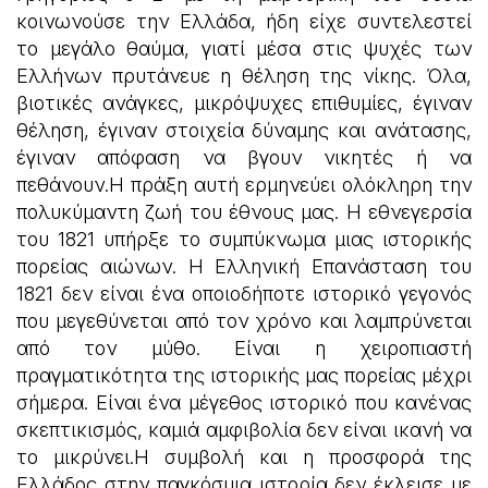
κοινωνούσε την Ελλάδα, ήδη είχε συντελεστεί
το μεγάλο θαύμα, γιατί μέσα στις ψυχές των
Ελλήνων πρυτάνευε η θέληση της νίκης. Όλα,
βιοτικές ανάγκες, μικρόψυχες επιθυμίες, έγιναν
θέληση, έγιναν στοιχεία δύναμης και ανάτασης,
έγιναν απόφαση να βγουν νικητές ή να
πεθάνουν.Η πράξη αυτή ερμηνεύει ολόκληρη την
πολυκύμαντη ζωή του έθνους μας. Η εθνεγερσία
του 1821 υπήρξε το συμπύκνωμα μιας ιστορικής
πορείας αιώνων. Η Ελληνική Επανάσταση του
1821 δεν είναι ένα οποιοδήποτε ιστορικό γεγονός
που μεγεθύνεται από τον χρόνο και λαμπρύνεται
από τον μύθο. Είναι η χειροπιαστή
πραγματικότητα της ιστορικής μας πορείας μέχρι
σήμερα. Είναι ένα μέγεθος ιστορικό που κανένας
σκεπτικισμός, καμιά αμφιβολία δεν είναι ικανή να
το μικρύνει.Η συμβολή και η προσφορά της
Ελλάδος στην παγκόσμια ιστορία δεν έκλεισε με