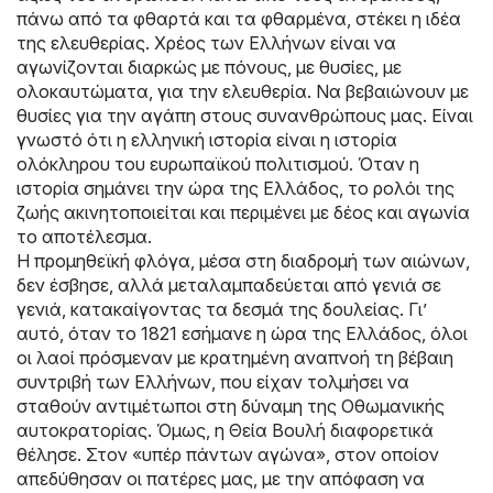
πάνω από τα φθαρτά και τα φθαρμένα, στέκει η ιδέα
της ελευθερίας. Χρέος των Ελλήνων είναι να
αγωνίζονται διαρκώς με πόνους, με θυσίες, με
ολοκαυτώματα, για την ελευθερία. Να βεβαιώνουν με
θυσίες για την αγάπη στους συνανθρώπους μας. Είναι
γνωστό ότι η ελληνική ιστορία είναι η ιστορία
ολόκληρου του ευρωπαϊκού πολιτισμού. Όταν η
ιστορία σημάνει την ώρα της Ελλάδος, το ρολόι της
ζωής ακινητοποιείται και περιμένει με δέος και αγωνία
το αποτέλεσμα.
Η προμηθεϊκή φλόγα, μέσα στη διαδρομή των αιώνων,
δεν έσβησε, αλλά μεταλαμπαδεύεται από γενιά σε
γενιά, κατακαίγοντας τα δεσμά της δουλείας. Γι’
αυτό, όταν το 1821 εσήμανε η ώρα της Ελλάδος, όλοι
οι λαοί πρόσμεναν με κρατημένη αναπνοή τη βέβαιη
συντριβή των Ελλήνων, που είχαν τολμήσει να
σταθούν αντιμέτωποι στη δύναμη της Οθωμανικής
αυτοκρατορίας. Όμως, η Θεία Βουλή διαφορετικά
θέλησε. Στον «υπέρ πάντων αγώνα», στον οποίον
απεδύθησαν οι πατέρες μας, με την απόφαση να