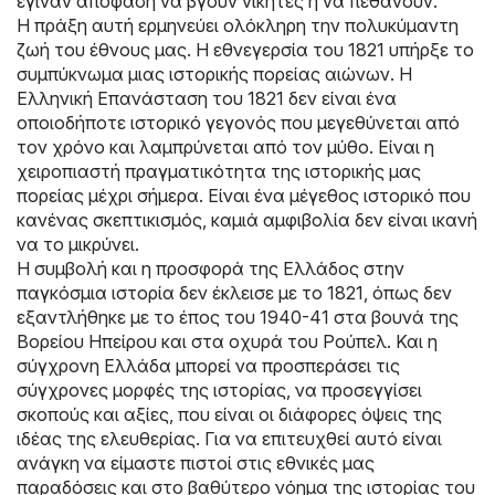
έγιναν απόφαση να βγουν νικητές ή να πεθάνουν.
Η πράξη αυτή ερμηνεύει ολόκληρη την πολυκύμαντη
ζωή του έθνους μας. Η εθνεγερσία του 1821 υπήρξε το
συμπύκνωμα μιας ιστορικής πορείας αιώνων. Η
Ελληνική Επανάσταση του 1821 δεν είναι ένα
οποιοδήποτε ιστορικό γεγονός που μεγεθύνεται από
τον χρόνο και λαμπρύνεται από τον μύθο. Είναι η
χειροπιαστή πραγματικότητα της ιστορικής μας
πορείας μέχρι σήμερα. Είναι ένα μέγεθος ιστορικό που
κανένας σκεπτικισμός, καμιά αμφιβολία δεν είναι ικανή
να το μικρύνει.
Η συμβολή και η προσφορά της Ελλάδος στην
παγκόσμια ιστορία δεν έκλεισε με το 1821, όπως δεν
εξαντλήθηκε με το έπος του 1940-41 στα βουνά της
Βορείου Ηπείρου και στα οχυρά του Ρούπελ. Και η
σύγχρονη Ελλάδα μπορεί να προσπεράσει τις
σύγχρονες μορφές της ιστορίας, να προσεγγίσει
σκοπούς και αξίες, που είναι οι διάφορες όψεις της
ιδέας της ελευθερίας. Για να επιτευχθεί αυτό είναι
ανάγκη να είμαστε πιστοί στις εθνικές μας
παραδόσεις και στο βαθύτερο νόημα της ιστορίας του