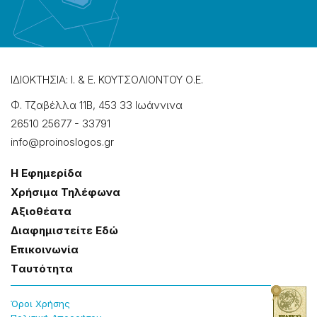
ΙΔΙΟΚΤΗΣΙΑ: Ι. & Ε. ΚΟΥΤΣΟΛΙΟΝΤΟΥ Ο.Ε.
Φ. Τζαβέλλα 11Β, 453 33 Ιωάννɩνα
26510 25677
-
33791
info@proinoslogos.gr
Η Εφημερίδα
Χρήσɩμα Τηλέφωνα
Αξɩοθέατα
Δɩαφημɩστείτε Εδώ
Επɩκοɩνωνία
Tαυτότητα
Όροɩ Χρήσης