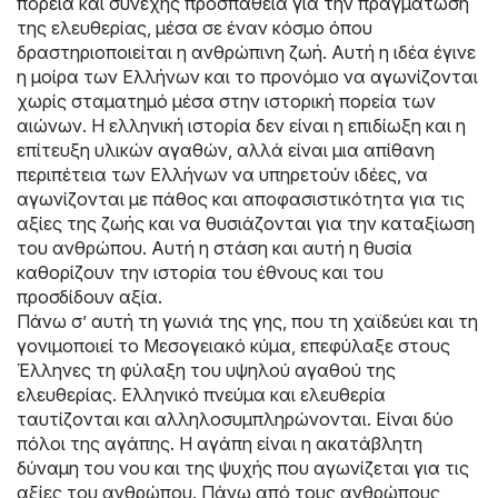
πορεία και συνεχής προσπάθεια για την πραγμάτωση
της ελευθερίας, μέσα σε έναν κόσμο όπου
δραστηριοποιείται η ανθρώπινη ζωή. Αυτή η ιδέα έγινε
η μοίρα των Ελλήνων και το προνόμιο να αγωνίζονται
χωρίς σταματημό μέσα στην ιστορική πορεία των
αιώνων. Η ελληνική ιστορία δεν είναι η επιδίωξη και η
επίτευξη υλικών αγαθών, αλλά είναι μια απίθανη
περιπέτεια των Ελλήνων να υπηρετούν ιδέες, να
αγωνίζονται με πάθος και αποφασιστικότητα για τις
αξίες της ζωής και να θυσιάζονται για την καταξίωση
του ανθρώπου. Αυτή η στάση και αυτή η θυσία
καθορίζουν την ιστορία του έθνους και του
προσδίδουν αξία.
Πάνω σ’ αυτή τη γωνιά της γης, που τη χαϊδεύει και τη
γονιμοποιεί το Μεσογειακό κύμα, επεφύλαξε στους
Έλληνες τη φύλαξη του υψηλού αγαθού της
ελευθερίας. Ελληνικό πνεύμα και ελευθερία
ταυτίζονται και αλληλοσυμπληρώνονται. Είναι δύο
πόλοι της αγάπης. Η αγάπη είναι η ακατάβλητη
δύναμη του νου και της ψυχής που αγωνίζεται για τις
αξίες του ανθρώπου. Πάνω από τους ανθρώπους,