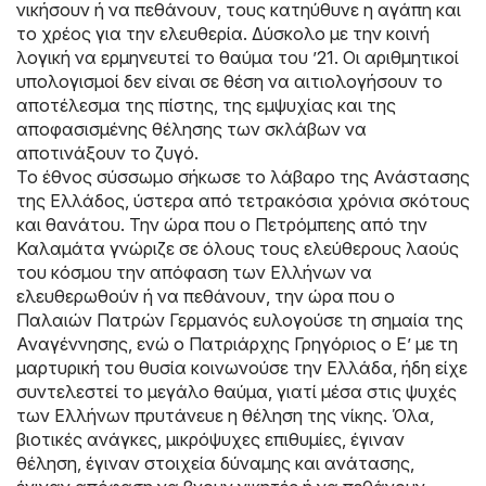
νικήσουν ή να πεθάνουν, τους κατηύθυνε η αγάπη και
το χρέος για την ελευθερία. Δύσκολο με την κοινή
λογική να ερμηνευτεί το θαύμα του ’21. Οι αριθμητικοί
υπολογισμοί δεν είναι σε θέση να αιτιολογήσουν το
αποτέλεσμα της πίστης, της εμψυχίας και της
αποφασισμένης θέλησης των σκλάβων να
αποτινάξουν το ζυγό.
Το έθνος σύσσωμο σήκωσε το λάβαρο της Ανάστασης
της Ελλάδος, ύστερα από τετρακόσια χρόνια σκότους
και θανάτου. Την ώρα που ο Πετρόμπεης από την
Καλαμάτα γνώριζε σε όλους τους ελεύθερους λαούς
του κόσμου την απόφαση των Ελλήνων να
ελευθερωθούν ή να πεθάνουν, την ώρα που ο
Παλαιών Πατρών Γερμανός ευλογούσε τη σημαία της
Αναγέννησης, ενώ ο Πατριάρχης Γρηγόριος ο Ε’ με τη
μαρτυρική του θυσία κοινωνούσε την Ελλάδα, ήδη είχε
συντελεστεί το μεγάλο θαύμα, γιατί μέσα στις ψυχές
των Ελλήνων πρυτάνευε η θέληση της νίκης. Όλα,
βιοτικές ανάγκες, μικρόψυχες επιθυμίες, έγιναν
θέληση, έγιναν στοιχεία δύναμης και ανάτασης,