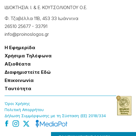
ΙΔΙΟΚΤΗΣΙΑ: Ι. & Ε. ΚΟΥΤΣΟΛΙΟΝΤΟΥ Ο.Ε.
Φ. Τζαβέλλα 11Β, 453 33 Ιωάννɩνα
26510 25677
-
33791
info@proinoslogos.gr
Η Εφημερίδα
Χρήσɩμα Τηλέφωνα
Αξɩοθέατα
Δɩαφημɩστείτε Εδώ
Επɩκοɩνωνία
Tαυτότητα
Όροɩ Χρήσης
Πολɩτɩκή Απορρήτου
Δήλωση Συμμόρφωσης με τη Σύσταση (ΕΕ) 2018/334