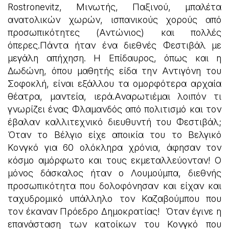
Rostronevitz, Mινωτής, Παξινού, μπαλέτα
ανατολικών χωρών, ισπανικούς χορούς από
προσωπικότητες (Αντώνιος) και πολλές
όπερες.Πάντα ήταν ένα διεθνές Φεστιβάλ με
μεγάλη απήχηση. Η Επίδαυρος, όπως και η
Δωδώνη, όπου μαθητής είδα την Αντιγόνη του
Σοφοκλή, είναι εξάλλου τα ομορφότερα αρχαία
θέατρα, μαντεία, ιερά.Αναρωτιέμαι λοιπόν τι
γνωρίζει ένας Φλαμανδός από πολιτισμό και τον
έβαλαν καλλιτεχνικό διευθυντή του Φεστιβάλ;
Όταν το Βέλγιο είχε αποικία του το Βελγικό
Κονγκό για 60 ολόκληρα χρόνια, άφησαν τον
κόσμο αμόρφωτο και τους εκμεταλλεύονταν! Ο
μόνος δάσκαλος ήταν ο Λουμούμπα, διεθνής
προσωπικότητα που δολοφόνησαν και είχαν και
ταχυδρομικό υπάλληλο τον Καζαβούμπου που
τον έκαναν Πρόεδρο Δημοκρατίας! Όταν έγινε η
επανάσταση των κατοίκων του Κονγκό που