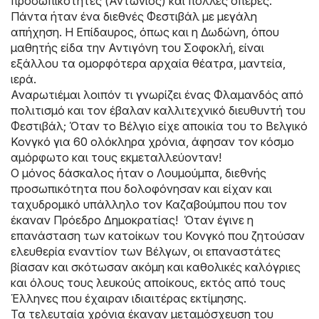
προσωπικότητες (Αντώνιος) και πολλές όπερες.
Πάντα ήταν ένα διεθνές Φεστιβάλ με μεγάλη
απήχηση. Η Επίδαυρος, όπως και η Δωδώνη, όπου
μαθητής είδα την Αντιγόνη του Σοφοκλή, είναι
εξάλλου τα ομορφότερα αρχαία θέατρα, μαντεία,
ιερά.
Αναρωτιέμαι λοιπόν τι γνωρίζει ένας Φλαμανδός από
πολιτισμό και τον έβαλαν καλλιτεχνικό διευθυντή του
Φεστιβάλ; Όταν το Βέλγιο είχε αποικία του το Βελγικό
Κονγκό για 60 ολόκληρα χρόνια, άφησαν τον κόσμο
αμόρφωτο και τους εκμεταλλεύονταν!
Ο μόνος δάσκαλος ήταν ο Λουμούμπα, διεθνής
προσωπικότητα που δολοφόνησαν και είχαν και
ταχυδρομικό υπάλληλο τον Καζαβούμπου που τον
έκαναν Πρόεδρο Δημοκρατίας! Όταν έγινε η
επανάσταση των κατοίκων του Κονγκό που ζητούσαν
ελευθερία εναντίον των Βέλγων, οι επαναστάτες
βίασαν και σκότωσαν ακόμη και καθολικές καλόγριες
και όλους τους λευκούς αποίκους, εκτός από τους
Έλληνες που έχαιραν ιδιαιτέρας εκτίμησης.
Τα τελευταία χρόνια έκαναν μεταμόσχευση του