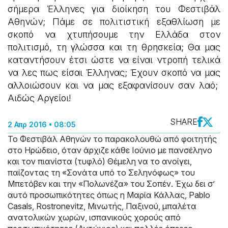
σήμερα Έλληνες για διοίκηση του Φεστιβάλ
Αθηνών; Πάμε σε πολιτιστική εξαθλίωση με
σκοπό να χτυπήσουμε την Ελλάδα στον
πολιτισμό, τη γλώσσα και τη θρησκεία; Θα μας
καταντήσουν έτσι ώστε να είναι ντροπή τελικά
να λες πως είσαι Έλληνας; Έχουν σκοπό να μας
αλλοιώσουν και να μας εξαφανίσουν σαν λαό;
Αιδώς Αργείοι!
SHARE
2 Απρ 2016 • 08:05
Το Φεστιβάλ Αθηνών το παρακολουθώ από φοιτητής
στο Ηρώδειο, όταν άρχιζε κάθε Ιούνιο με πανσέληνο
και τον πιανίστα (τυφλό) Θέμελη να το ανοίγει,
παίζοντας τη «Σονάτα υπό το Σεληνόφως» του
Μπετόβεν και την «Πολωνέζα» του Σοπέν. Έχω δει σ’
αυτό προσωπικότητες όπως η Μαρία Κάλλας, Pablo
Casals, Rostronevitz, Mινωτής, Παξινού, μπαλέτα
ανατολικών χωρών, ισπανικούς χορούς από