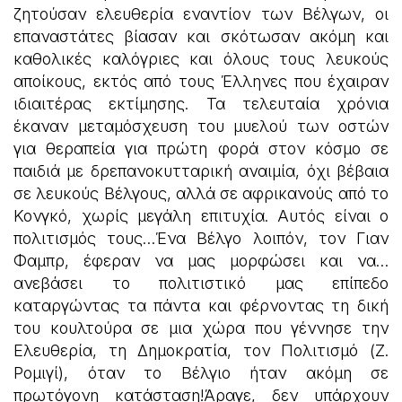
ζητούσαν ελευθερία εναντίον των Βέλγων, οι
επαναστάτες βίασαν και σκότωσαν ακόμη και
καθολικές καλόγριες και όλους τους λευκούς
αποίκους, εκτός από τους Έλληνες που έχαιραν
ιδιαιτέρας εκτίμησης. Τα τελευταία χρόνια
έκαναν μεταμόσχευση του μυελού των οστών
για θεραπεία για πρώτη φορά στον κόσμο σε
παιδιά με δρεπανοκυτταρική αναιμία, όχι βέβαια
σε λευκούς Βέλγους, αλλά σε αφρικανούς από το
Κονγκό, χωρίς μεγάλη επιτυχία. Αυτός είναι ο
πολιτισμός τους…Ένα Βέλγο λοιπόν, τον Γιαν
Φαμπρ, έφεραν να μας μορφώσει και να…
ανεβάσει το πολιτιστικό μας επίπεδο
καταργώντας τα πάντα και φέρνοντας τη δική
του κουλτούρα σε μια χώρα που γέννησε την
Ελευθερία, τη Δημοκρατία, τον Πολιτισμό (Ζ.
Ρομιγί), όταν το Βέλγιο ήταν ακόμη σε
πρωτόγονη κατάσταση!Άραγε, δεν υπάρχουν