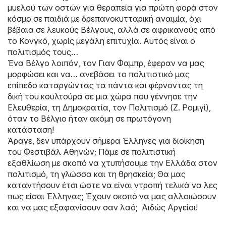
μυελού των οστών για θεραπεία για πρώτη φορά στον
κόσμο σε παιδιά με δρεπανοκυτταρική αναιμία, όχι
βέβαια σε λευκούς Βέλγους, αλλά σε αφρικανούς από
το Κονγκό, χωρίς μεγάλη επιτυχία. Αυτός είναι ο
πολιτισμός τους…
Ένα Βέλγο λοιπόν, τον Γιαν Φαμπρ, έφεραν να μας
μορφώσει και να… ανεβάσει το πολιτιστικό μας
επίπεδο καταργώντας τα πάντα και φέρνοντας τη
δική του κουλτούρα σε μια χώρα που γέννησε την
Ελευθερία, τη Δημοκρατία, τον Πολιτισμό (Ζ. Ρομιγί),
όταν το Βέλγιο ήταν ακόμη σε πρωτόγονη
κατάσταση!
Άραγε, δεν υπάρχουν σήμερα Έλληνες για διοίκηση
του Φεστιβάλ Αθηνών; Πάμε σε πολιτιστική
εξαθλίωση με σκοπό να χτυπήσουμε την Ελλάδα στον
πολιτισμό, τη γλώσσα και τη θρησκεία; Θα μας
καταντήσουν έτσι ώστε να είναι ντροπή τελικά να λες
πως είσαι Έλληνας; Έχουν σκοπό να μας αλλοιώσουν
και να μας εξαφανίσουν σαν λαό; Αιδώς Αργείοι!