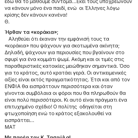
εδώ θα το μάθουμε σύντομα…Εκεί τους υποχρεώνουν
να κάνουν μόνο ένα παιδί, ενώ οι Έλληνες λόγω
κρίσης δεν κάνουν κανένα!
Θ.
Ήρθαν τα «κοράκια»;
Αληθεύει ότι έκαναν την εμφάνισή τους τα
«κοράκια» που ψάχνουν για σκοτωμένα ακίνητα;
Δηλαδή, ψάχνουν για περιουσίες που βγαίνουν στο
σφυρί για ένα κομμάτι ψωμί. Ακόμη και οι τιμές στις
παραθεριστικές κατοικίες μειώθηκαν σημαντικά. Όσο
για το κράτος, αυτό κρατάει γερά. Οι αντικειμενικές
αξίες είναι εκτός πραγματικότητας. Έτσι και από τον
ΕΝΦΙΑ θα εισπράττουν περισσότερα και όταν
γίνονται συμβόλαια οι φόροι που θα πληρωθούν θα
είναι πολύ περισσότεροι. Kι αυτό είναι πράγματι ένα
επιτυχημένο σχέδιο! Ο πολίτης οδηγείται στη
φτωχοποίηση ενώ το κράτος εξακολουθεί να
εισπράττει…
ΜΑΤ
Με παρέα τον Κ. Τασούλα!