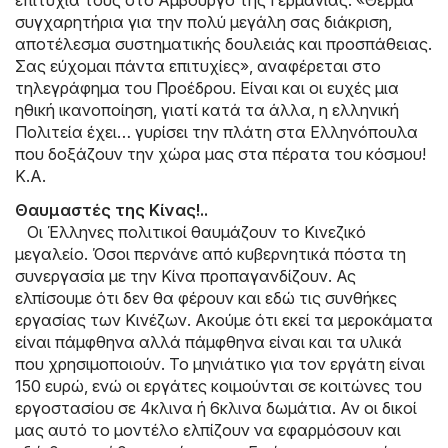
επιτυχία τους στο Αμβούργο της Γερμανίας. «Θερμά
συγχαρητήρια για την πολύ μεγάλη σας διάκριση,
αποτέλεσμα συστηματικής δουλειάς και προσπάθειας.
Σας εύχομαι πάντα επιτυχίες», αναφέρεται στο
τηλεγράφημα του Προέδρου. Είναι και οι ευχές μια
ηθική ικανοποίηση, γιατί κατά τα άλλα, η ελληνική
Πολιτεία έχει… γυρίσει την πλάτη στα Ελληνόπουλα
που δοξάζουν την χώρα μας στα πέρατα του κόσμου!
Κ.Α.
Θαυμαστές της Κίνας!..
Οι Έλληνες πολιτικοί θαυμάζουν το Κινεζικό
μεγαλείο. Όσοι περνάνε από κυβερνητικά πόστα τη
συνεργασία με την Κίνα προπαγανδίζουν. Ας
ελπίσουμε ότι δεν θα φέρουν και εδώ τις συνθήκες
εργασίας των Κινέζων. Ακούμε ότι εκεί τα μεροκάματα
είναι πάμφθηνα αλλά πάμφθηνα είναι και τα υλικά
που χρησιμοποιούν. Το μηνιάτικο για τον εργάτη είναι
150 ευρώ, ενώ οι εργάτες κοιμούνται σε κοιτώνες του
εργοστασίου σε 4κλινα ή 6κλινα δωμάτια. Αν οι δικοί
μας αυτό το μοντέλο ελπίζουν να εφαρμόσουν και