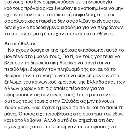
εκείνους που δεν συμφωνούσαν με τη δημιουργία
κράτους πρόνοιας και ένιωθαν ικανοποιημένοι να μην
έχουν οι πολίτες ούτε ιδιωτική ασφάλιση, αφού οι
ασφαλιστικές εταιρείες δεν ασφάλιζαν εκείνους που
δεν είχαν αποδεδειγμένα εισόδημα για να πληρώνουν
τα ασφάλιστρα ή έπασχαν από κάποια ασθένεια…
Αυτό ήθελαν;
Να έχουν άραγε οι της τρόικας εκπρόσωποι αυτό το
μοντέλο στο μυαλό τους; Γιατί, αν τους γοητεύει να
βλέπουν τη δημοκρατική Αμερική να αρνείται να
περιθάλψει δωρεάν τον πληθυσμό της και αυτό το
θεωρούσαν αυτονόητο, γιατί να μην επιμείνουν στο
ξήλωμα του κοινωνικού κράτους της Ελλάδας και των
άλλων χωρών απ’ τις οποίες πέρασαν για να
εφαρμόσουν τις συνταγές τους; Για τη σπατάλη σ’
αυτούς τους τομείς στην Ελλάδα ας μην κάνουμε
τώρα λόγο. Εδώ έχανε η μάνα το παιδί και το παιδί τη
μάνα. Όποιος είχε προσβάσεις στο σύστημα του έδινε
και καταλάβαινε. Αλλά αυτό δεν σημαίνει ότι δεν
είχαν χρέος αυτοί που έπαιρναν τις αποφάσεις να