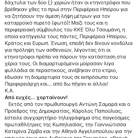
δάχτυλα των δύο (;) χεριών ήταν οι κτηνοτρόφοι που
βρέθηκαν χθες το πρωί στην Περιφέρεια Ηπείρου για
να ζητήσουν την άμεση λήψη μέτρων για τον
καταρροϊκό πυρετό (φωτό)! Μαζί τους και η
περιφερειακή σύμβουλος του ΚΚΕ Όλυ Τσουμάνη, η
οποία κατήγγειλε τους πάντες, Περιφέρεια Ηπείρου,
Κράτος και Ευρωπ. Ένωση, επειδή δεν δίνουν κονδύλια
για πρόληψη των ασθενειών, λέγοντας ότι οι
κτηνοτρόφοι πρέπει να πάρουν την κατάσταση στα
χέρια τους. Οι διαμαρτυρόμενοι μοίρασαν λίγα
φυλλάδια σε περαστικούς, ανέβηκαν στο κτίριο,
έδωσαν τη διαμαρτυρία τους σε εκπρόσωπο του
Περιφερειάρχη και… από δω πήγαν κι άλλοι!
Κ.Α.
Από ευχές… χορταίνουν!
Εκτός από τον πρωθυπουργό Αντώνη Σαμαρά και ο
Πρόεδρος της Δημοκρατίας, Κάρολος Παπούλιας,
έστειλε συγχαρητήριο τηλεγράφημα στις παγκόσμιες
πρωταθλήτριες της Κωπηλασίας, την Γιαννιώτισσα
Κατερίνα Ζέρβα και την Αθηνά Αγγελοπούλου για την