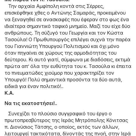
Την αρχαία Αμφίπολη κοντά στις Σέρρες,
επισκέφθηκε χθες ο Αντώνης Σαμαράς, προκειμένου
να ξεναγηθεί σε ανασκαφές που έφεραν στο φως ένα
ιδιαίτερα σημαντικό ταφικό μνημείο. Μαζί του είχε δύο
ανθρώπους. Τη σύζυγό του Γεωργία και τον Κώστα
Τασούλα! Ο Πρωθυπουργός επιλέγει συχνά την παρέα
του Γιαννιώτη Υπουργού Πολιτισμού και όχι μόνο
όταν πηγαίνει σε χώρους της αρμοδιότητας του
δεύτερου. Κι αυτό γιατί, σύμφωνα με διαδόσεις, εκτιμά
πρώτα απ’ όλα την ευθύτητα του κ. Τασούλα κι έπειτα
το πνευματώδες χιούμορ που χαρακτηρίζει τον
Υπουργό! Πολύ σημαντικά προσόντα τα δύο αυτά,
ειδικά για έναν πολιτικό!..
Κ.Α.
Να τις εκατοστήσει!..
Συνεχίζει το πλούσιο συγγραφικό του έργο ο
πρωτοπρεσβύτερος της Ιεράς Μητρόπολης Κόνιτσας
π. Διονύσιος Τάτσης, ο οποίος, εκτός των άλλων,
λειτουργεί τακτικότατα, δίνοντάς της πνοή, στην Ιερά