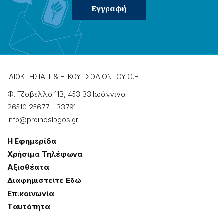
ΙΔΙΟΚΤΗΣΙΑ: Ι. & Ε. ΚΟΥΤΣΟΛΙΟΝΤΟΥ Ο.Ε.
Φ. Τζαβέλλα 11Β, 453 33 Ιωάννɩνα
26510 25677
-
33791
info@proinoslogos.gr
Η Εφημερίδα
Χρήσɩμα Τηλέφωνα
Αξɩοθέατα
Δɩαφημɩστείτε Εδώ
Επɩκοɩνωνία
Tαυτότητα