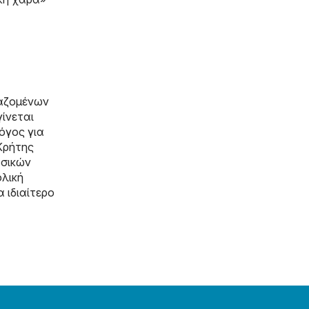
γαζομένων
γίνεται
όγος για
Κρήτης
ασικών
ολική
 ιδιαίτερο