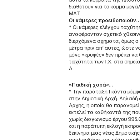
διαθέτουν για το κόμμα μεγ
ΜΑΤ
Οι κάμερες προειδοποιούν
* Οι κάμερες ελέγχου ταχύτη
αναφέρονταν σχετικό χθεσινό
διερχόμενα οχήματα, όμως ο 
μέτρα πριν απ’ αυτές, ώστε 
μόνο «κρυφές» δεν πρέπει να
ταχύτητα των Ι.Χ. στα σημεία
Α.
«Παιδική χαρά»...
* Την παράταξη Γκόντα μέμφε
στην Δημοτική Αρχή. Δηλαδή ο
Αρχής, η οποία θα παρανομεί 
εκτελεί τα καθήκοντά της πο
χωρίς διαγωνισμό έργου 995
και η παράτυπη εκλογή εκπροσ
ξεκίνημα μιας νέας Δημοτικής
απολαμβάνει τον ρόλο του θε