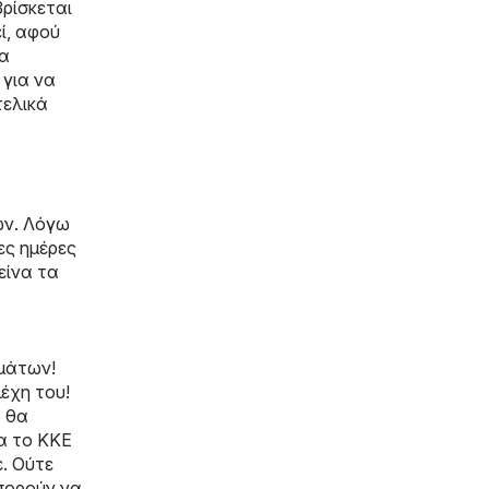
ρίσκεται
εί, αφού
να
 για να
τελικά
ων. Λόγω
ες ημέρες
είνα τα
μμάτων!
έχη του!
α θα
α το ΚΚΕ
ε. Ούτε
μπορούν να