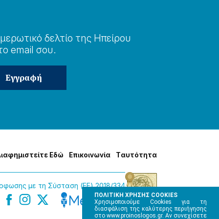
μερωτɩκό δελτίο της Ηπείρου
το email σου.
Δɩαφημɩστείτε Εδώ
Επɩκοɩνωνία
Tαυτότητα
φωσης με τη Σύσταση (ΕΕ) 2018/334
ΠΟΛΙΤΙΚΗ ΧΡΗΣΗΣ COOKIES
Χρησιμοποιούμε Cookies για τη
διασφάλιση της καλύτερης περιήγησης
στο www.proinoslogos.gr. Αν συνεχίσετε