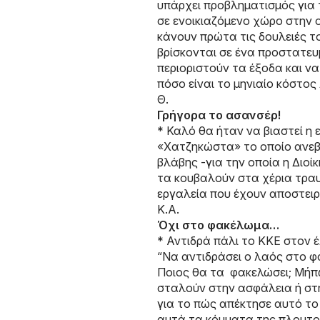
υπάρχει προβληματισμός για 
σε ενοικιαζόμενο χώρο στην ο
κάνουν πρώτα τις δουλειές το
βρίσκονται σε ένα προστατε
περιοριστούν τα έξοδα και ν
πόσο είναι το μηνιαίο κόστο
Θ.
Γρήγορα το ασανσέρ!
* Καλό θα ήταν να βιαστεί η 
«Χατζηκώστα» το οποίο ανεβ
βλάβης -για την οποία η Διοί
τα κουβαλούν στα χέρια τραυμα
εργαλεία που έχουν αποστειρ
Κ.Α.
Όχι στο φακέλωμα…
* Αντιδρά πάλι το ΚΚΕ στον 
“Να αντιδράσει ο λαός στο 
Ποιος θα τα φακελώσει; Μήπ
σταλούν στην ασφάλεια ή στη
για το πώς απέκτησε αυτό το
αυτά τα κόμματα της πλουτοκ