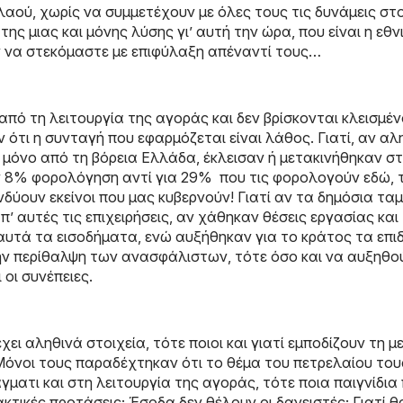
λαού, χωρίς να συμμετέχουν με όλες τους τις δυνάμεις στ
ης μιας και μόνης λύσης γι’ αυτή την ώρα, που είναι η εθν
 να στεκόμαστε με επιφύλαξη απέναντί τους…
 από τη λειτουργία της αγοράς και δεν βρίσκονται κλεισμέν
 ότι η συνταγή που εφαρμόζεται είναι λάθος. Γιατί, αν αλη
 μόνο από τη βόρεια Ελλάδα, έκλεισαν ή μετακινήθηκαν στ
ν 8% φορολόγηση αντί για 29% που τις φορολογούν εδώ, 
ύουν εκείνοι που μας κυβερνούν! Γιατί αν τα δημόσια ταμ
 αυτές τις επιχειρήσεις, αν χάθηκαν θέσεις εργασίας και
 αυτά τα εισοδήματα, ενώ αυξήθηκαν για το κράτος τα επ
την περίθαλψη των ανασφάλιστων, τότε όσο και να αυξηθού
 οι συνέπειες.
ει αληθινά στοιχεία, τότε ποιοι και γιατί εμποδίζουν τη μ
όνοι τους παραδέχτηκαν ότι το θέμα του πετρελαίου του
γματι και στη λειτουργία της αγοράς, τότε ποια παιγνίδια 
ακτικές προτάσεις; Έσοδα δεν θέλουν οι δανειστές; Γιατί θ