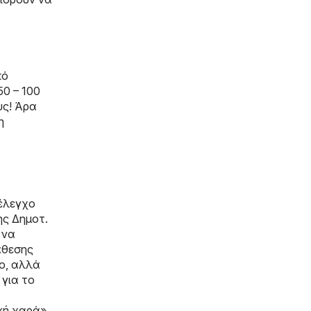
πό
50 – 100
υς! Άρα
η
 έλεγχο
ης Δημοτ.
 να
άθεσης
ο, αλλά
 για το
ική χαρά»