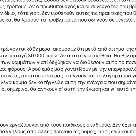
ους τρόπους; Αν ο πρωθυπουργός και οι συνεργάτες του βρ
 δίκιο, τότε γιατί δεν υιοθετούν αυτές τις πρακτικές που
ος και θα λύσουν τα προβλήματα που οδηγούν σε μεγαλύτ
α τρώγονται κάθε μέρα, ακούσαμε ότι μετά από αίτημα της
λαν επιταγή 30.000 ευρώ! Αν αυτό είναι αλήθεια, θα θέλαμ
 των κομμάτων γιατί δέχθηκαν να διαθέσουν αυτό το ποσ
μας φόρους; Αφού εμάς μας γονατίζουν με την υπερφορολ
έκονται, απαιτούμε να μας στέλνουν και το λογαριασμό γ
ανένα κόμμα δεν κατήγγειλε αυτή την ενέργεια που σημαίνει
 οι σημερινοί θα ανήκουν σ’ αυτή την ένωση και γι’ αυτό τ
ίπουν εργαζόμενοι από τους παιδικούς σταθμούς. Δεν έχει τ
παλλήλους από άλλες προνοιακές δομές; Γιατί, εδώ και πο