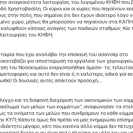
την αναγκαιότητα λειτουργίας του λεγομένου ΚΗΦΗ που β
δό Χρηστοβασίλη. Οι κύριοι και οι κυρίες που πηγαίνουν εκ
υς στην πόλη, που σημαίνει ότι δεν έχουν ιδιαίτερο λόγο 
υμένο χώρο, μήπως θα μπορούσαν να πηγαίνουν στα ΚΑΠΗ
α καλυφθούν κάποιες ανάγκες των παιδικών σταθμών; Και 
ς λειτουργίας του ΚΗΦΗ;
εταιρία που έχει αναλάβει την επισκευή του ασανσέρ στο
οκατεβάζει για αποστείρωση τα εργαλεία των χειρουργεί
κηση του Νοσοκομείου ενεργοποιήθηκε άμεσα- τις τελευταί
τιοφορείς και αυτό δεν είναι ό,τι καλύτερο, ειδικά για εκ
ωθεί! Οι δουλειές αυτές απαιτούν προσοχή…
έλεγχο και τη διαφανή διαχείριση των οικονομικών των κο
φακέλωμα των μελών των κομμάτων”, αναφώνησαν τα στελ
ως τα ονόματα των μελών που συνδράμουν το κάθε κόμμ
ν ΚΥΠ; Κάποτε όμως θα πρέπει να μας ενημερώσει επίσημ
 ιδιόκτητο μέγαρο, κάτι που κανένα άλλο κόμμα δεν πέτυχ
ρατίας! Εκτός κι αν είναι πολύ πλούσια τα μέλη του και 