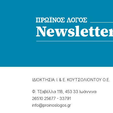
ΙΔΙΟΚΤΗΣΙΑ: Ι. & Ε. ΚΟΥΤΣΟΛΙΟΝΤΟΥ Ο.Ε.
Φ. Τζαβέλλα 11Β, 453 33 Ιωάννɩνα
26510 25677
-
33791
info@proinoslogos.gr