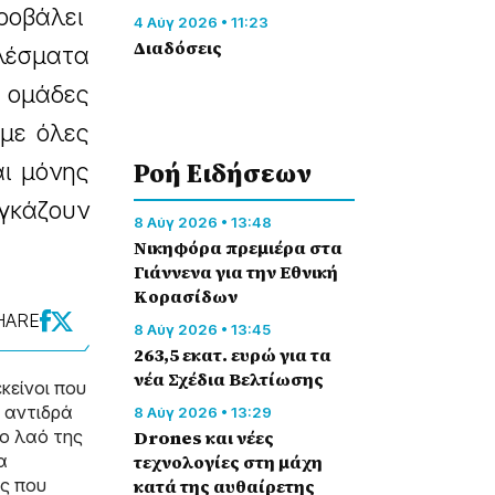
προβάλει
4 Αύγ 2026 • 11:23
Διαδόσεις
ελέσματα
ς ομάδες
με όλες
Ροή Eιδήσεων
αι μόνης
αγκάζουν
8 Αύγ 2026 • 13:48
Nικηφόρα πρεμιέρα στα
Γιάννενα για την Εθνική
Κορασίδων
HARE
8 Αύγ 2026 • 13:45
263,5 εκατ. ευρώ για τα
νέα Σχέδια Βελτίωσης
κείνοι που
ν αντιδρά
8 Αύγ 2026 • 13:29
το λαό της
Drones και νέες
α
τεχνολογίες στη μάχη
ες που
κατά της αυθαίρετης