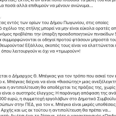
άλα ποσά αλλά επιθυμούν να μένουν ανώνυμα…
…
τας εντός των ορίων του Δήμου Πωγωνίου, στις οποίες
 σχόλιο της στήλης μπορεί να μην είναι εύκολα ορατές α
νόμος προβλέπει την ύπαρξη προειδοποιητικών πινακίδων 
να συμμορφώνονται οι οδηγοί προτού φτάσουν μπροστά το
 θεωρούνται! Εξάλλου, σκοπός τους είναι να ελαττώνεται 
 όπου λειτουργούν κι όχι να «τιμωρούν»!
ται ο Δήμαρχος Θ. Μπέγκας για τον τρόπο που ασκεί τον
 κ. Μπέγκας δείχνει να είναι «θιασώτης» μιας ανεξέλεγκτ
και η αντιπολίτευση θα αποδέχεται τις πράξεις της, χωρίς
υ είναι ο αυστηρός έλεγχος; Η παράνομη απόφαση της αν
.000 ευρώ, η συμμετοχή εργολάβων στο Δημοτικό Συμβούλι
ώπων στην ΠΕΔ, για τον κ. Μπέγκα είναι μικρές υποθέσεις
 Αρχής και ως εκ τούτου η αντιπολίτευση θα πρέπει να...
ατή; Αν έτσι έχει το ζήτημα, τότε ο χαρακτηρισμός «Παιδ