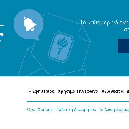
Το καθημερɩνό ενη
σ
Η Εφημερίδα
Χρήσɩμα Τηλέφωνα
Αξɩοθέατα
Όροɩ Χρήσης
Πολɩτɩκή Απορρήτου
Δήλωση Συμμόρ