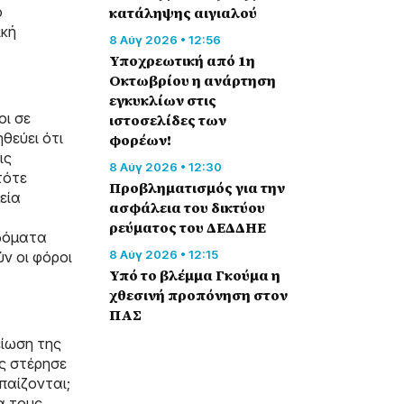
ο
κατάληψης αιγιαλού
ική
8 Αύγ 2026 • 12:56
Υποχρεωτική από 1η
Οκτωβρίου η ανάρτηση
εγκυκλίων στις
οι σε
ιστοσελίδες των
θεύει ότι
φορέων!
ις
8 Αύγ 2026 • 12:30
τότε
Προβληματισμός για την
εία
ασφάλεια του δικτύου
ρεύματος του ΔΕΔΔΗΕ
ιδόματα
8 Αύγ 2026 • 12:15
ν οι φόροι
Υπό το βλέμμα Γκούμα η
χθεσινή προπόνηση στον
ΠΑΣ
είωση της
ς στέρησε
παίζονται;
α τους