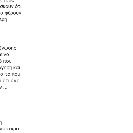
ίσκουν ότι
 θα φέρουν
ερη
 ένωσης
ε να
ό που
όγηση και
ια το πού
 ότι όλοι
ην …
η
λύ καιρό