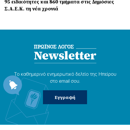
95 ειδικότητες και 860 τμήματα στις Δημόσιες
Σ.Α.Ε.Κ. τη νέα χρονιά
Το καθημερɩνό ενημερωτɩκό δελτίο της Ηπείρου
στο email σου.