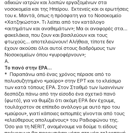
αδικιών ιατρών και λοιπών εργαζομένων στα
νοσοκομεία και της Ηπείρου. Εκτενείς και οι ερωτήσεις
του κ. Μαντά, όπως η πρόσφατη για το Νοσοκομείο
«Χατζηκώστα». Τι λείπει από τον κατάλογο
«αιτημάτων και αναθεμάτων»; Μα οι αναφορές στα…
φακελάκια, που ζουν και βασιλεύουν και τους
φτωχούς… αποτελειώνουν! Αλήθεια, τίποτε δεν
έχουν ακούσει όλοι αυτοί στους διαδρόμους των
Νοσοκομείων όπου «γυροφέρνουν»;
A.
Το πανό στην ΕΡΑ…
* Παραπάνω από ένας χρόνος πέρασε από το
πολυσυζητημένο «μαύρο» στην ΕΡΤ και το κλείσιμο
των κατά τόπους ΕΡΑ. Στον Σταθμό των Ιωαννίνων
δεσπόζει πάνω από την είσοδο ένα σχετικό πανό
(φωτό), για να θυμίζει ότι ακόμη ΕΡΑ δεν έχουμε,
τουλάχιστον σε επίπεδο ανάλογο με αυτό προ του
«μαύρου», γιατί κάποιες εκπομπές γίνονται από τους
«ελεύθερους απολυμένους» του Ραδιοφώνου της.
Όσο για τη NERIT, αναμένουμε να δούμε τι είδους