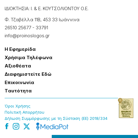
ΙΔΙΟΚΤΗΣΙΑ: Ι. & Ε. ΚΟΥΤΣΟΛΙΟΝΤΟΥ Ο.Ε.
Φ. Τζαβέλλα 11Β, 453 33 Ιωάννɩνα
26510 25677
-
33791
info@proinoslogos.gr
Η Εφημερίδα
Χρήσɩμα Τηλέφωνα
Αξɩοθέατα
Δɩαφημɩστείτε Εδώ
Επɩκοɩνωνία
Tαυτότητα
Όροɩ Χρήσης
Πολɩτɩκή Απορρήτου
Δήλωση Συμμόρφωσης με τη Σύσταση (ΕΕ) 2018/334