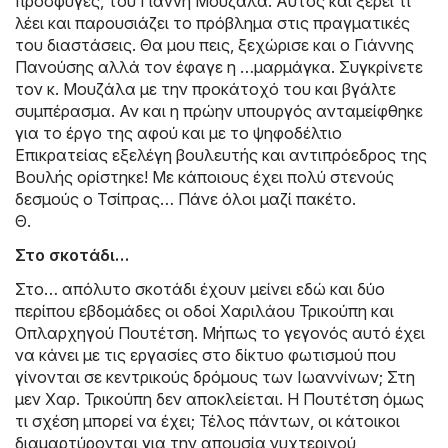
πρόσφυγες, του Γιάννη Μουζάλα. Αυτός και ξέρει τι
λέει και παρουσιάζει το πρόβλημα στις πραγματικές
του διαστάσεις. Θα μου πεις, ξεχώρισε και ο Γιάννης
Πανούσης αλλά τον έφαγε η …μαρμάγκα. Συγκρίνετε
τον κ. Μουζάλα με την προκάτοχό του και βγάλτε
συμπέρασμα. Αν και η πρώην υπουργός ανταμείφθηκε
για το έργο της αφού και με το ψηφοδέλτιο
Επικρατείας εξελέγη βουλευτής και αντιπρόεδρος της
Βουλής ορίστηκε! Με κάποιους έχει πολύ στενούς
δεσμούς ο Τσίπρας… Πάνε όλοι μαζί πακέτο.
Θ.
Στο σκοτάδι…
Στο… απόλυτο σκοτάδι έχουν μείνει εδώ και δύο
περίπου εβδομάδες οι οδοί Χαριλάου Τρικούπη και
Οπλαρχηγού Πουτέτση. Μήπως το γεγονός αυτό έχει
να κάνει με τις εργασίες στο δίκτυο φωτισμού που
γίνονται σε κεντρικούς δρόμους των Ιωαννίνων; Στη
μεν Χαρ. Τρικούπη δεν αποκλείεται. Η Πουτέτση όμως
τι σχέση μπορεί να έχει; Τέλος πάντων, οι κάτοικοι
διαμαρτύρονται για την απουσία νυχτερινού