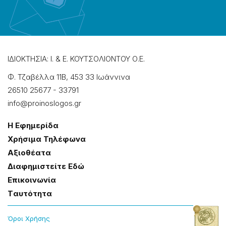
ΙΔΙΟΚΤΗΣΙΑ: Ι. & Ε. ΚΟΥΤΣΟΛΙΟΝΤΟΥ Ο.Ε.
Φ. Τζαβέλλα 11Β, 453 33 Ιωάννɩνα
26510 25677
-
33791
info@proinoslogos.gr
Η Εφημερίδα
Χρήσɩμα Τηλέφωνα
Αξɩοθέατα
Δɩαφημɩστείτε Εδώ
Επɩκοɩνωνία
Tαυτότητα
Όροɩ Χρήσης