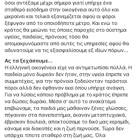
όσοι αντέξαμε μέχρι σήμερα γιατί υπήρχε ένα
σταθερό εισόδημα στην οικογένεια αυτό όλο και
μικραίνει και τελικά εξανεμίζεται αφού οι φόροι
ξέφυγαν από το οποιοδήποτε μέτρο. Και ενώ το
κράτος θα μειώνει τις όποιες παροχές στο σύστημα
υγείας, παιδείας, πρόνοιας τόσο θα
απομακρυνόμαστε από αυτές τις υπηρεσίες αφού θα
αδυνατούμε να τις εξασφαλίσουμε εξ ιδίων πόρων…
Ας τα ξεχάσουμε…
Η ελληνική οικογένεια είχε να αντιμετωπίσει πολλά. Η
παιδεία μόνο δωρεάν δεν ήταν, στην υγεία έπρεπε να
συμμετέχεις, για την πρόνοια ξοδεύονταν τεράστιοι
πόροι αλλά δεν έφθαναν εκεί όπου υπήρχε ανάγκη.
Για να λύσεις κάποιο πρόβλημα με το κράτος έπρεπε
να δώσεις δωράκι. Μέσα σ’ αυτό το ανακάτεμα
επιβιώναμε, τα παιδιά μας μάθαιναν ξένες γλώσσες,
πήγαιναν στα πανεπιστήμια, έκαναν μεταπτυχιακά,
έβρισκαν δουλειά, αποκτούσαμε το δικό μας κεραμίδι,
κάναμε και διακοπές και η ζωή περνούσε. Τώρα δεν
υπάρχει τίποτε σταθερό στη ζωή μας. Όλα