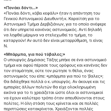
«Πονάει δόντι...»
«Πονάει δόντι, κόβει κεφάλι» ήταν η απάντηση του
Γενικού Αστυνομικού Διευθυντή κ. Καραϊτση για το
Αστυνομικό Τμήμα Δερβιζιάνων, για το οποίο ανέφερε
ότι δεν υπηρετεί κανένας αστυνομικός. Αντί δηλαδή
να ληφθεί μέριμνα να στελεχωθεί το τμήμα, το
καταργούν! Αν αυτό δεν είναι μεταρρύθμιση, τι είναι;
Ν.
«Μπάρμπα, για πού τόβαλες;»
Ο υπουργός Δημόσιας Τάξης μπήκε σε ένα αστυνομικό
τμήμα και αφού πέρασε τους ορόφους και κανένας δεν
τον σταμάτησε, ούτε τον ρώτησε τι θέλει, ένας
αστυνομικός του είπε: «μπάρμπα για πού το ‘βαλες»;
Θα διδάχθηκε πολλά ο κ. υπουργός. Αν άκουγε και τις
εμπειρίες άλλων πολιτών θα είχε ολοκληρωμένη
εικόνα για το τι χρειάζεται ώστε όλοι οι αστυνομικοί
να έχουν καλύτερο τρόπο όταν απευθύνονται στους
πολίτες. Η όλη στάση τους κρίνεται και σε πολλές
περιπτώσεις κατακρίνεται. Χρειάζονται πολλές