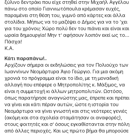
ξύλινο δεντράκι που είχε στηθεί στην Μιχαήλ Αγγέλου
πάνω στο οποίο Γιαννιωτόπουλα κρέμασαν ευχές,
παραμένει στη θέση του, γυμνό από κάρτες και άλλα
στολίδια. Μήπως να το μαζέψει ο Δήμος για να το ‘χει
για του χρόνου; Χώρο πολύ δεν του πιάνει και είναι και
ωραία δημιουργία! Μην τ’ αφήσουν λοιπόν εκεί ως το…
Πάσχα!
Κ.Α.
Κάτι παραπάνω!..
Αρχίζουν σήμερα οι εκδηλώσεις για τον Πολιούχο των
Ιωαννίνων Νεομάρτυρα Άγιο Γεώργιο. Για μια ακόμη
χρονιά το πρόγραμμα είναι το ίδιο, με τη μοναδική
αλλαγή που επέφερε ο Μητροπολίτης κ. Μάξιμος, να
είναι η συμμετοχή κι άλλων μητροπολιτών. Ωστόσο,
όπως παρατήρησε αναγνώστης μας, έπρεπε και πρέπει
να γίνει και κάτι πέραν αυτών, ώστε η ιστορία του
Νεομάρτυρα να γίνει γνωστή και στις νεότερες γενιές
(ακόμη και στα σχολεία σταμάτησαν οι αναφορές),
στους φοιτητές και σ’ όσους εγκαθίστανται στην πόλη
από άλλες περιοχές. Και ως πρώτο βήμα θα μπορούσε