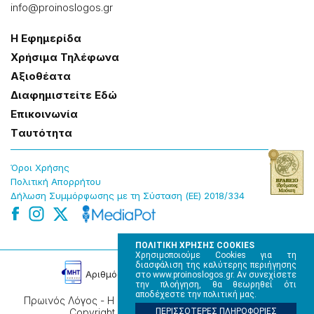
info@proinoslogos.gr
Η Εφημερίδα
Χρήσɩμα Τηλέφωνα
Αξɩοθέατα
Δɩαφημɩστείτε Εδώ
Επɩκοɩνωνία
Tαυτότητα
Όροɩ Χρήσης
Πολɩτɩκή Απορρήτου
Δήλωση Συμμόρφωσης με τη Σύσταση (ΕΕ) 2018/334
ΠΟΛΙΤΙΚΗ ΧΡΗΣΗΣ COOKIES
Χρησιμοποιούμε Cookies για τη
διασφάλιση της καλύτερης περιήγησης
Αρɩθμός Πɩστοποίησης Μ.Η.Τ. 220242
στο www.proinoslogos.gr. Αν συνεχίσετε
την πλοήγηση, θα θεωρηθεί ότι
αποδέχεστε την πολιτική μας.
Πρωινός Λόγος - Η καθημερινή εφημερίδα της Ηπείρου,
Copyright © 2026, All rights reserved.
ΠΕΡΙΣΣΟΤΕΡΕΣ ΠΛΗΡΟΦΟΡΙΕΣ