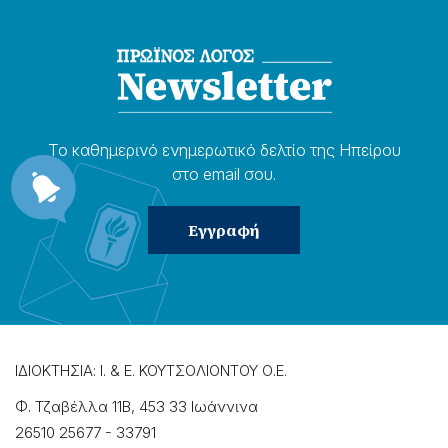
Το καθημερɩνό ενημερωτɩκό δελτίο της Ηπείρου
στο email σου.
ΙΔΙΟΚΤΗΣΙΑ: Ι. & Ε. ΚΟΥΤΣΟΛΙΟΝΤΟΥ Ο.Ε.
Φ. Τζαβέλλα 11Β, 453 33 Ιωάννɩνα
26510 25677
-
33791