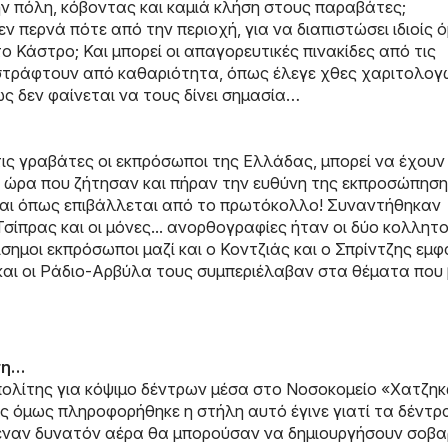
ην πόλη, κόβοντας και καμιά κλήση στους παραβάτες;
ν περνά πότε από την περιοχή, για να διαπιστώσει ιδιοίς ό
ο Κάστρο; Και μπορεί οι απαγορευτικές πινακίδες από τις
αστράφτουν από καθαριότητα, όπως έλεγε χθες χαριτολο
ς δεν φαίνεται να τους δίνει σημασία…
ις γραβάτες οι εκπρόσωποι της Ελλάδας, μπορεί να έχουν
ν ώρα που ζήτησαν και πήραν την ευθύνη της εκπροσώπηση
ται όπως επιβάλλεται από το πρωτόκολλο! Συναντήθηκαν
ίπρας και οι μόνες... ανορθογραφίες ήταν οι δύο κολλητο
ίσημοι εκπρόσωποι μαζί και ο Κοντζιάς και ο Σπρίντζης εμ
και οι Ράδιο-Αρβύλα τους συμπεριέλαβαν στα θέματα που
ση…
ολίτης για κόψιμο δέντρων μέσα στο Νοσοκομείο «Χατζη
 όμως πληροφορήθηκε η στήλη αυτό έγινε γιατί τα δέντρ
με έναν δυνατόν αέρα θα μπορούσαν να δημιουργήσουν σοβα