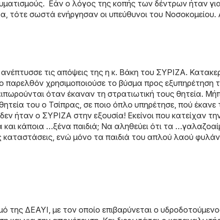
αυματισμούς. Εάν ο λόγος της κοπής των δέντρων ήταν γι
, τότε σωστά ενήργησαν οι υπεύθυνοι του Νοσοκομείου. 
ανέπτυσσε τις απόψεις της η κ. Βάκη του ΣΥΡΙΖΑ. Κατακ
το παρελθόν χρησιμοποιούσε το βύσμα προς εξυπηρέτηση 
αιπωρούνται όταν έκαναν τη στρατιωτική τους θητεία. Μή
 θητεία του ο Τσίπρας, σε ποιο όπλο υπηρέτησε, πού έκανε 
 δεν ήταν ο ΣΥΡΙΖΑ στην εξουσία! Εκείνοι που κατείχαν τη
κά και κάποια …ξένα παιδιά; Να αληθεύει ότι τα …γαλαζοα
ις καταστάσεις, ενώ μόνο τα παιδιά του απλού λαού φυλάν
ό της ΔΕΑΥΙ, με τον οποίο επιβαρύνεται ο υδροδοτούμενο