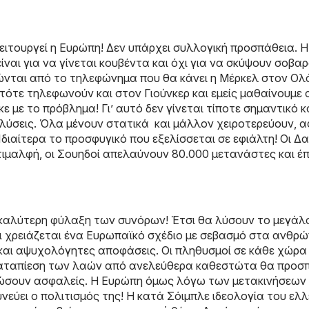
ιτουργεί η Ευρώπη! Δεν υπάρχει συλλογική προσπάθεια. Η
ναι για να γίνεται κουβέντα και όχι για να σκύψουν σοβα
ώνται από το τηλεφώνημα που θα κάνει η Μέρκελ στον Ολ
τότε τηλεφωνούν και στον Γιούνκερ και εμείς μαθαίνουμε 
 με το πρόβλημα! Γι’ αυτό δεν γίνεται τίποτε σημαντικό κα
λύσεις. Όλα μένουν στατικά και μάλλον χειροτερεύουν, 
διαίτερα το προσφυγικό που εξελίσσεται σε εφιάλτη! Οι Δα
τιμαλφή, οι Σουηδοί απελαύνουν 80.000 μετανάστες και έ
 καλύτερη φύλαξη των συνόρων! Έτσι θα λύσουν το μεγάλ
ι χρειάζεται ένα Ευρωπαϊκό σχέδιο με σεβασμό στα ανθρώ
ς και αψυχολόγητες αποφάσεις. Οι πληθυσμοί σε κάθε χώρα
η καταπίεση των λαών από ανελεύθερα καθεστώτα θα προσ
ιώσουν ασφαλείς. Η Ευρώπη όμως λόγω των μετακινήσεων 
υνεύει ο πολιτισμός της! Η κατά Σόιμπλε ιδεολογία του ελ