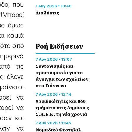
οδο, που
1 Αύγ 2026 • 10:46
Διαδόσεις
ά!Μπορεί
ιος όμως
αι καμιά
Ροή Eιδήσεων
πότε από
θημερινά
7 Αύγ 2026 • 13:07
από τις
Συντονισμός και
προετοιμασία για το
ς έλεγε
άνοιγμα των σχολείων
στα Γιάννενα
φαίνεται
7 Αύγ 2026 • 12:14
ορεί να
95 ειδικότητες και 860
ορεί να
τμήματα στις Δημόσιες
Σ.Α.Ε.Κ. τη νέα χρονιά
σαν και
7 Αύγ 2026 • 11:45
λαν να
Νομαδικό Φεστιβάλ