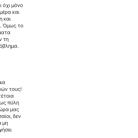
ι όχι μόνο
μέρα και
η και
ς. Όμως το
ήματα
ν τη
ρόβλημα.
μια
αών τους!
τέτοια
 ως πύλη
χώρα μας
αίοι, δεν
α μη
γήσει