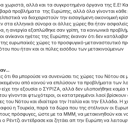
χώρα χωριστά, αλλά και τα συγκροτημένα όργανα της Ε.Ε! Κα
οβαρά προβλήματα της Ευρώπης, αλλά όλα γίνονται κάθε 
πιστικά να διαχειριστούν την εισαγόμενη οικονομική κρίσ
αν στα ελληνικά σύνορα οι άλλες χώρες θα ήταν ασφαλεί
ρα, η ανεργία εξαπλώθηκε σαν γρίπη, τα κοινωνικά προβλ
 οι ανίκανοι ηγέτες της Ευρώπης έκαναν ότι δεν κατάλαβα
ς της ευρωπαϊκές χώρες το προσφυγικό-μεταναστευτικό π
Νότου που ήταν και οι πύλες εισόδου των μετακινούμενων
ν...
ς ότι θα μπορούσε να συνενώσει τις χώρες του Νότου σε 
οκειμένου από κοινού να επιλύσουν τα προβλήματα των λ
είχε την εξουσία ο ΣΥΡΙΖΑ, αλλά δεν υλοποιήθηκε καμία 
του γίνονται φτωχότεροι, οι κατατρεγμένοι λαοί βρίσκουν
ς του Νότου και ιδιαίτερα την Ιταλία και την Ελλάδα. Η 
 αφού η Τουρκία, παρά τα δώρα που της στέλνουν οι Ευρωπ
ί τους πρόσφυγες, ώστε με τα ΜΜΜ, να μετακινηθούν και ν
αι ο Ρέντζι αντέδρασε και ζητάει απ την Ευρώπη να λειτουρ