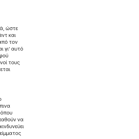
ρά, ώστε
άντ και
από τον
ι γι’ αυτό
αφού
νοί τους
πεται
ο
πινα
 όπου
παθούν να
κινδυνεύει
λείμματος