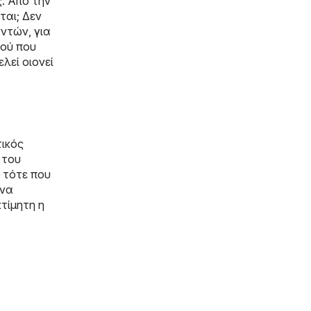
ς: Από την
ται; Δεν
αντών, για
ρού που
λεί οιονεί
τικός
 του
 τότε που
 να
τίμητη η