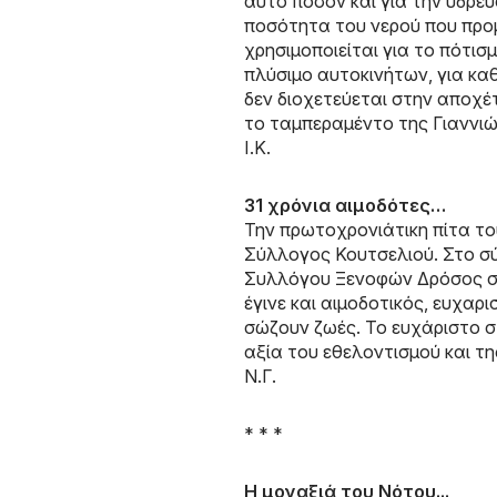
αυτό ποσόν και για την ύδρε
ποσότητα του νερού που προ
χρησιμοποιείται για το πότισ
πλύσιμο αυτοκινήτων, για κα
δεν διοχετεύεται στην αποχέ
το ταμπεραμέντο της Γιαννιώ
Ι.Κ.
31 χρόνια αιμοδότες…
Την πρωτοχρονιάτικη πίτα το
Σύλλογος Κουτσελιού. Στο σύ
Συλλόγου Ξενοφών Δρόσος στά
έγινε και αιμοδοτικός, ευχαρ
σώζουν ζωές. Το ευχάριστο στ
αξία του εθελοντισμού και 
Ν.Γ.
* * *
Η μοναξιά του Νότου...