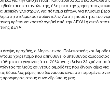
υση και για την αποχέτευση. Και διερωτάται ο καταναλωτή
μηθεύεται ο καταναλωτής, όλο μετά την χρήση αποχετεύε
μα μερικών γλαστρών, για πότισμα κήπων, για πλύσιμο βερ
θαριότητα κλιμακοστασίων κ.λπ.; Αυτή η ποσότητα του νε
τευση πρέπει να κοστολογηθεί από την ΔΕΥΑΙ ή αυτό αποτε
τικης ΔΕΥΑΙ;
υ έκοψε, προχθές, ο Μορφωτικός, Πολιτιστικός και Αιμοδο
ντομο χαιρετισμό που απηύθυνε, ο υπεύθυνος αιμοδοσίας
θηκε στο γεγονός ότι ο Σύλλογος κλείνει 31 χρόνια από
ιστώντας παλιούς και νέους αιμοδότες που δίνουν αίμα για
ις δύσκολες μέρες που διανύουμε είναι ότι παραμένει ανεκ
της προσφοράς στους συνανθρώπους μας.