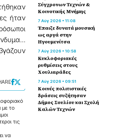
Σύγχρονων Τεχνών &
τήθηκαν
Κοινοτικής Μνήμης
ίες ήταν
7 Αύγ 2026 • 11:08
Έπαιζε δυνατά μουσική
πρόσωποι
ως αργά στην
 ένδυμα…
Ηγουμενίτσα
 βγάζουν
7 Αύγ 2026 • 10:58
Κυκλοφοριακές
ρυθμίσεις στους
Χουλιαράδες
HARE
7 Αύγ 2026 • 09:51
Κοινές πολιτιστικές
δράσεις συζήτησαν
λοφοριακό
Δήμος Σουλίου και Σχολή
 με το
Καλών Τεχνών
ιμοι
τεροι τις
ει να