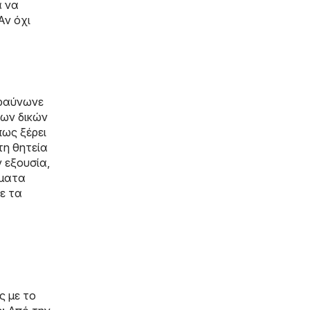
α να
Αν όχι
εραύνωνε
των δικών
πως ξέρει
τη θητεία
ν εξουσία,
ίματα
ε τα
ς με το