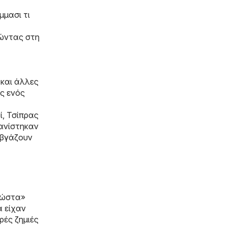
μμασι τι
γώντας στη
 και άλλες
ς ενός
ί, Τσίπρας
φανίστηκαν
 βγάζουν
κώστα»
α είχαν
ρές ζημιές