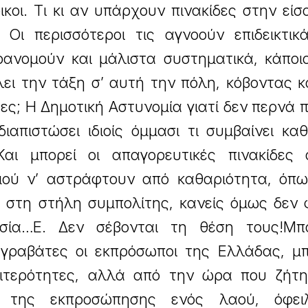
οικοι. Τι κι αν υπάρχουν πινακίδες στην είσ
 Οι περισσότεροι τις αγνοούν επιδεικτικ
αρανομούν και μάλιστα συστηματικά, κάπο
λει την τάξη σ’ αυτή την πόλη, κόβοντας κ
ς; Η Δημοτική Αστυνομία γιατί δεν περνά 
διαπιστώσει ιδιοίς όμμασι τι συμβαίνει κα
αι μπορεί οι απαγορευτικές πινακίδες 
μού ν’ αστράφτουν από καθαριότητα, όπω
 στη στήλη συμπολίτης, κανείς όμως δεν 
σία…Ε. Δεν σέβονται τη θέση τους!Μπ
 γραβάτες οι εκπρόσωποι της Ελλάδας, μπ
αιτερότητες, αλλά από την ώρα που ζήτη
 της εκπροσώπησης ενός λαού, όφει