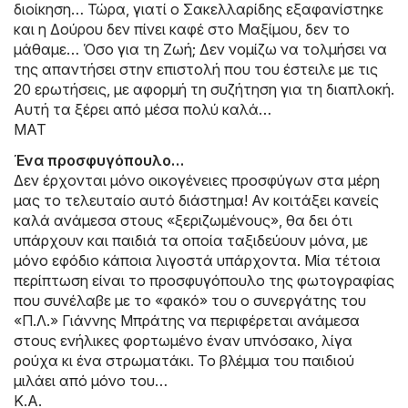
διοίκηση… Τώρα, γιατί ο Σακελλαρίδης εξαφανίστηκε
και η Δούρου δεν πίνει καφέ στο Μαξίμου, δεν το
μάθαμε… Όσο για τη Ζωή; Δεν νομίζω να τολμήσει να
της απαντήσει στην επιστολή που του έστειλε με τις
20 ερωτήσεις, με αφορμή τη συζήτηση για τη διαπλοκή.
Αυτή τα ξέρει από μέσα πολύ καλά…
ΜΑΤ
Ένα προσφυγόπουλο…
Δεν έρχονται μόνο οικογένειες προσφύγων στα μέρη
μας το τελευταίο αυτό διάστημα! Αν κοιτάξει κανείς
καλά ανάμεσα στους «ξεριζωμένους», θα δει ότι
υπάρχουν και παιδιά τα οποία ταξιδεύουν μόνα, με
μόνο εφόδιο κάποια λιγοστά υπάρχοντα. Μία τέτοια
περίπτωση είναι το προσφυγόπουλο της φωτογραφίας
που συνέλαβε με το «φακό» του ο συνεργάτης του
«Π.Λ.» Γιάννης Μπράτης να περιφέρεται ανάμεσα
στους ενήλικες φορτωμένο έναν υπνόσακο, λίγα
ρούχα κι ένα στρωματάκι. Το βλέμμα του παιδιού
μιλάει από μόνο του…
Κ.Α.