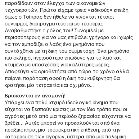
παραδίδουν στον έλεγχο των οικονομικών
τεχνοκρατών. Πρώτα είχαμε τρεις «ειδικούς» επειδή
όμως ο Τσίπρας δεν ήθελε να γίνονται τέτοιοι
συνειρμοί, διαπραγματεύεται με τέσσερις.
Αναβαθμίστηκε ο ρόλος του! Συνομιλεί με
περισσότερους για να μας επιβάλει γρήγορα και χωρίς
να τον εμποδίζει ο λαός ένα μνημόνιο που
συντάχθηκε με τη δική του συμμετοχή. Ένα μνημόνιο
πιο σκληρό, περισσότερο επώδυνο για το λαό και
ντυμένο με υποσχέσεις για καλύτερες μέρες.
Αποφεύγει να οριοθετήσει από τώρα το χρόνο αλλά
παίρνει παράταση αφού η δική του κυβέρνηση θα
κρατήσει μία τετραετία και όχι μόνο...
Βρίσκονται εν αναμονή!
Υπάρχει ένα πολύ ισχυρό ιδεολογικό κίνημα που
εύχεται να ξεσπούν κρίσεις με τον ίδιο τρόπο που οι
αγρότες μετά από μια περίοδο ξηρασίας εύχονται να
βρέξει… Αυτές μπορεί να προκαλούνται από ένα
πραξικόπημα, μια τρομοκρατική επίθεση, από την
κατάρρευση των αγορών, ύστερα από μια πολεμική