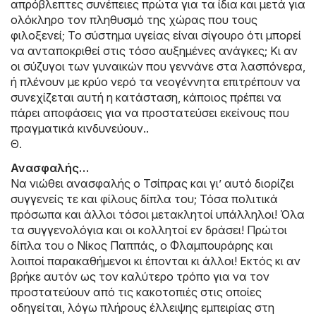
απρόβλεπτες συνέπειες πρώτα για τα ίδια και μετά για
ολόκληρο τον πληθυσμό της χώρας που τους
φιλοξενεί; Το σύστημα υγείας είναι σίγουρο ότι μπορεί
να ανταποκριθεί στις τόσο αυξημένες ανάγκες; Κι αν
οι σύζυγοι των γυναικών που γεννάνε στα λασπόνερα,
ή πλένουν με κρύο νερό τα νεογέννητα επιτρέπουν να
συνεχίζεται αυτή η κατάσταση, κάποιος πρέπει να
πάρει αποφάσεις για να προστατεύσει εκείνους που
πραγματικά κινδυνεύουν..
Θ.
Ανασφαλής…
Να νιώθει ανασφαλής ο Τσίπρας και γι’ αυτό διορίζει
συγγενείς τε και φίλους δίπλα του; Τόσα πολιτικά
πρόσωπα και άλλοι τόσοι μετακλητοί υπάλληλοι! Όλα
τα συγγενολόγια και οι κολλητοί εν δράσει! Πρώτοι
δίπλα του ο Νίκος Παππάς, ο Φλαμπουράρης και
λοιποί παρακαθήμενοι κι έπονται κι άλλοι! Εκτός κι αν
βρήκε αυτόν ως τον καλύτερο τρόπο για να τον
προστατεύουν από τις κακοτοπιές στις οποίες
οδηγείται, λόγω πλήρους έλλειψης εμπειρίας στη