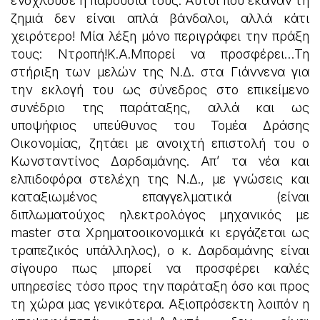
ενοχλούσε η παρουσία τους. Αυτοί που έκαναν τη
ζημιά δεν είναι απλά βάνδαλοι, αλλά κάτι
χειρότερο! Μία λέξη μόνο περιγράφει την πράξη
τους: Ντροπή!Κ.Α.Μπορεί να προσφέρει…Τη
στήριξη των μελών της Ν.Δ. στα Γιάννενα για
την εκλογή του ως σύνεδρος στο επικείμενο
συνέδριο της παράταξης, αλλά και ως
υποψήφιος υπεύθυνος του Τομέα Δράσης
Οικονομίας, ζητάει με ανοιχτή επιστολή του ο
Κωνσταντίνος Δαρδαμάνης. Απ’ τα νέα και
ελπιδοφόρα στελέχη της Ν.Δ., με γνώσεις και
καταξιωμένος επαγγελματικά (είναι
διπλωματούχος ηλεκτρολόγος μηχανικός με
master στα Χρηματοοικονομικά κι εργάζεται ως
τραπεζικός υπάλληλος), ο κ. Δαρδαμάνης είναι
σίγουρο πως μπορεί να προσφέρει καλές
υπηρεσίες τόσο προς την παράταξη όσο και προς
τη χώρα μας γενικότερα. Αξιοπρόσεκτη λοιπόν η