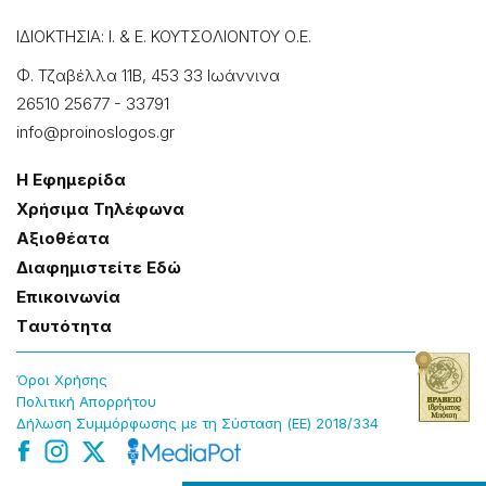
ΙΔΙΟΚΤΗΣΙΑ: Ι. & Ε. ΚΟΥΤΣΟΛΙΟΝΤΟΥ Ο.Ε.
Φ. Τζαβέλλα 11Β, 453 33 Ιωάννɩνα
26510 25677
-
33791
info@proinoslogos.gr
Η Εφημερίδα
Χρήσɩμα Τηλέφωνα
Αξɩοθέατα
Δɩαφημɩστείτε Εδώ
Επɩκοɩνωνία
Tαυτότητα
Όροɩ Χρήσης
Πολɩτɩκή Απορρήτου
Δήλωση Συμμόρφωσης με τη Σύσταση (ΕΕ) 2018/334