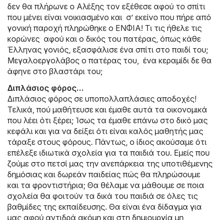
δεν θα πλήρωνε ο Αλέξης τον εξέθεσε αφού το σπίτι
που μένει είναι νοικιασμένο και σ’ εκείνο που πήρε από
γονική παροχή πληρώθηκε ο ΕΝΦΙΑ! Τι τις ήθελε τις
κορώνες αφού και ο δικός του πατέρας, όπως κάθε
Έλληνας γονιός, εξασφάλισε ένα σπίτι στο παιδί του;
Μεγαλοεργολάβος ο πατέρας του, ένα κεραμίδι δε θα
άφηνε στο βλαστάρι του;
Διπλάσιος φόρος…
Διπλάσιος φόρος σε υποπολλαπλάσιες αποδοχές!
Τελικά, πού μαθήτευσε και έμαθε αυτά τα οικονομικά
που λέει ότι ξέρει; Ίσως τα έμαθε επάνω στο δικό μας
κεφάλι και για να δείξει ότι είναι καλός μαθητής μας
τάραξε στους φόρους. Πάντως, ο ίδιος ακούσαμε ότι
επέλεξε ιδιωτικά σχολεία για τα παιδιά του. Εμείς που
ζούμε στο πετσί μας την ανεπάρκεια της υποτιθέμενης
δημόσιας και δωρεάν παιδείας πώς θα πληρώσουμε
και τα φροντιστήρια; Θα θέλαμε να μάθουμε σε ποια
σχολεία θα φοιτούν τα δικά του παιδιά σε όλες τις
βαθμίδες της εκπαίδευσης. Θα είναι ένα δίδαγμα για
μας αφού αντιδρά ακόμη και στη δημιουργία μη