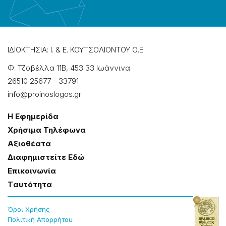
ΙΔΙΟΚΤΗΣΙΑ: Ι. & Ε. ΚΟΥΤΣΟΛΙΟΝΤΟΥ Ο.Ε.
Φ. Τζαβέλλα 11Β, 453 33 Ιωάννɩνα
26510 25677
-
33791
info@proinoslogos.gr
Η Εφημερίδα
Χρήσɩμα Τηλέφωνα
Αξɩοθέατα
Δɩαφημɩστείτε Εδώ
Επɩκοɩνωνία
Tαυτότητα
Όροɩ Χρήσης
Πολɩτɩκή Απορρήτου