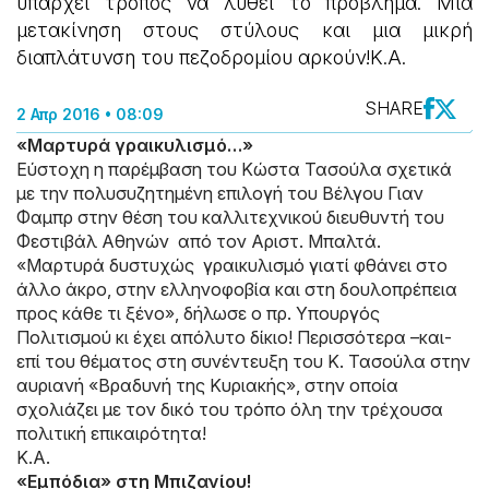
υπάρχει τρόπος να λυθεί το πρόβλημα. Μια
μετακίνηση στους στύλους και μια μικρή
διαπλάτυνση του πεζοδρομίου αρκούν!Κ.Α.
SHARE
2 Απρ 2016 • 08:09
«Μαρτυρά γραικυλισμό…»
Εύστοχη η παρέμβαση του Κώστα Τασούλα σχετικά
με την πολυσυζητημένη επιλογή του Βέλγου Γιαν
Φαμπρ στην θέση του καλλιτεχνικού διευθυντή του
Φεστιβάλ Αθηνών από τον Αριστ. Μπαλτά.
«Μαρτυρά δυστυχώς γραικυλισμό γιατί φθάνει στο
άλλο άκρο, στην ελληνοφοβία και στη δουλοπρέπεια
προς κάθε τι ξένο», δήλωσε ο πρ. Υπουργός
Πολιτισμού κι έχει απόλυτο δίκιο! Περισσότερα –και-
επί του θέματος στη συνέντευξη του Κ. Τασούλα στην
αυριανή «Βραδυνή της Κυριακής», στην οποία
σχολιάζει με τον δικό του τρόπο όλη την τρέχουσα
πολιτική επικαιρότητα!
Κ.Α.
«Εμπόδια» στη Μπιζανίου!