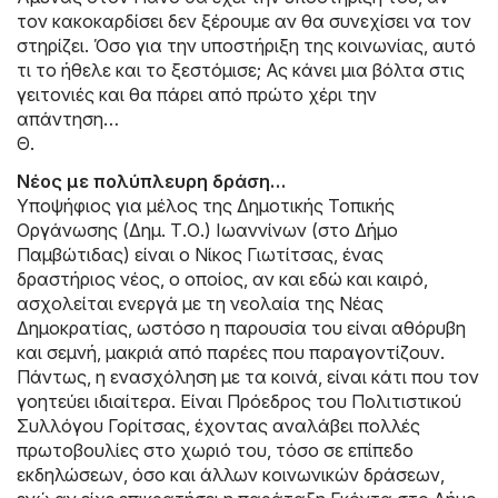
τον κακοκαρδίσει δεν ξέρουμε αν θα συνεχίσει να τον
στηρίζει. Όσο για την υποστήριξη της κοινωνίας, αυτό
τι το ήθελε και το ξεστόμισε; Ας κάνει μια βόλτα στις
γειτονιές και θα πάρει από πρώτο χέρι την
απάντηση…
Θ.
Νέος με πολύπλευρη δράση…
Υποψήφιος για μέλος της Δημοτικής Τοπικής
Οργάνωσης (Δημ. Τ.Ο.) Ιωαννίνων (στο Δήμο
Παμβώτιδας) είναι ο Νίκος Γιωτίτσας, ένας
δραστήριος νέος, ο οποίος, αν και εδώ και καιρό,
ασχολείται ενεργά με τη νεολαία της Νέας
Δημοκρατίας, ωστόσο η παρουσία του είναι αθόρυβη
και σεμνή, μακριά από παρέες που παραγοντίζουν.
Πάντως, η ενασχόληση με τα κοινά, είναι κάτι που τον
γοητεύει ιδιαίτερα. Είναι Πρόεδρος του Πολιτιστικού
Συλλόγου Γορίτσας, έχοντας αναλάβει πολλές
πρωτοβουλίες στο χωριό του, τόσο σε επίπεδο
εκδηλώσεων, όσο και άλλων κοινωνικών δράσεων,