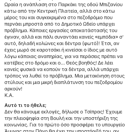
Ωραία η ανάπλαση στο Παρκάκι της οδού Μπιζανίου
κάτω από την Κεντρική Πλατεία, αλλά στο κάτω
μέρος του και συγκεκριμένα στο πεζοδρόμιο που
περνάει μπροστά από το Δημοτικό Ωδείο υπάρχει
πρόβλημα. Κάποιες εργασίες αποκατάστασής του
έγιναν, αλλά και πάλι συναντάει κανείς «εμπόδια» σ’
αυτό, δηλαδή κολώνες και δέντρα (φωτό)! Έτσι, αν
έχεις μωρό σε καροτσάκι ή κινείσαι ο ίδιος με αυτό
λόγω κάποιας αναπηρίας, για να περάσεις πρέπει να
κατέβεις στο δρόμο και ο… Θεός βοηθός! Δε λέει
κανείς φυσικά να κοπούν τα δέντρα, αλλά υπάρχει
τρόπος να λυθεί το πρόβλημα. Μια μετακίνηση στους
στύλους και μια μικρή διαπλάτυνση του πεζοδρομίου
αρκούν!
Κ.Α.
Αυτό τι το ήθελε;
Δεν θα κάνουμε εκλογές, δήλωσε ο Τσίπρας! Έχουμε
την πλειοψηφία στη Βουλή και την υποστήριξη της
κοινωνίας. Για το πρώτο όσο προσφέρει το υπουργείο
Άμυνας στον Πάνο θα έχει την υποστήριξή του, αν