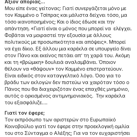
Άξιον απορίας…
Μου είπε ένας γείτονας: Γιατί συνεργάζεται μόνο με
τον Καμμένο ο Τσίπρας και μάλιστα δείχνει τόσο, μα
τόσο ικανοποιημένος; Και ο ίδιος έδωσε και την
απάντηση. «Γιατί είναι ο μόνος που μπορεί να ελέγχει.
Φοβάται να μοιραστεί την εξουσία με άλλους
πολιτικούς με προσωπικότητα και απόψεις». Μπορεί
να έχει δίκιο. Εξ άλλου μια καρέκλα σε υπουργείο δίνει
στον Πάνο και εκείνος πετάει απ’ τη χαρά του. Ακόμη
και τη «βρώμικη» δουλειά αναλαμβάνει. Όποιον
θέλουν να «θάψουν» τον Καμμένο επιστρατεύουν.
Είναι ειδικός στον καταγγελτικό λόγο. Όσο για το
βράδυ των εκλογών δεν πιστεύω να χαιρόταν τόσο ο
Πάνος που θα διαχειριζόταν ένας επαχθές μνημόνιο,
αυτός ο ορκισμένος αντιμνημονιακός. Την καρέκλα
του εξασφάλιζε….
Γιατί τον έφερε;
Τον εκπρόσωπο των αριστερών στο Ευρωπαϊκό
Κοινοβούλιο γιατί τον έφερε στην προεκλογική ομιλία
του στο Σύνταγμα ο Αλέξης; Για να τον ευχαριστήσει