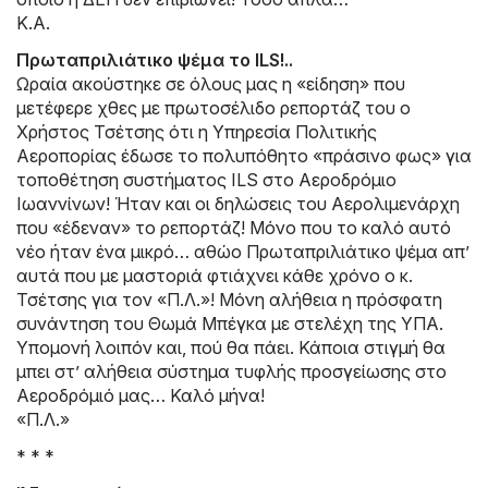
Κ.Α.
Πρωταπριλιάτικο ψέμα το ILS!..
Ωραία ακούστηκε σε όλους μας η «είδηση» που
μετέφερε χθες με πρωτοσέλιδο ρεπορτάζ του ο
Χρήστος Τσέτσης ότι η Υπηρεσία Πολιτικής
Αεροπορίας έδωσε το πολυπόθητο «πράσινο φως» για
τοποθέτηση συστήματος ILS στο Αεροδρόμιο
Ιωαννίνων! Ήταν και οι δηλώσεις του Αερολιμενάρχη
που «έδεναν» το ρεπορτάζ! Μόνο που το καλό αυτό
νέο ήταν ένα μικρό… αθώο Πρωταπριλιάτικο ψέμα απ’
αυτά που με μαστοριά φτιάχνει κάθε χρόνο ο κ.
Τσέτσης για τον «Π.Λ.»! Μόνη αλήθεια η πρόσφατη
συνάντηση του Θωμά Μπέγκα με στελέχη της ΥΠΑ.
Υπομονή λοιπόν και, πού θα πάει. Κάποια στιγμή θα
μπει στ’ αλήθεια σύστημα τυφλής προσγείωσης στο
Αεροδρόμιό μας… Καλό μήνα!
«Π.Λ.»
* * *