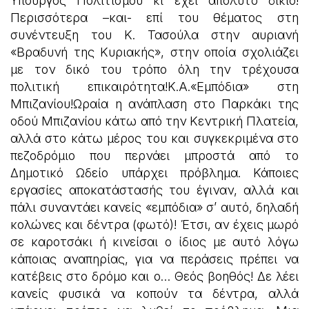
Υπουργός Πολιτισμού κι έχει απόλυτο δίκιο!
Περισσότερα –και- επί του θέματος στη
συνέντευξη του Κ. Τασούλα στην αυριανή
«Βραδυνή της Κυριακής», στην οποία σχολιάζει
με τον δικό του τρόπο όλη την τρέχουσα
πολιτική επικαιρότητα!Κ.Α.«Εμπόδια» στη
Μπιζανίου!Ωραία η ανάπλαση στο Παρκάκι της
οδού Μπιζανίου κάτω από την Κεντρική Πλατεία,
αλλά στο κάτω μέρος του και συγκεκριμένα στο
πεζοδρόμιο που περνάει μπροστά από το
Δημοτικό Ωδείο υπάρχει πρόβλημα. Κάποιες
εργασίες αποκατάστασής του έγιναν, αλλά και
πάλι συναντάει κανείς «εμπόδια» σ’ αυτό, δηλαδή
κολώνες και δέντρα (φωτό)! Έτσι, αν έχεις μωρό
σε καροτσάκι ή κινείσαι ο ίδιος με αυτό λόγω
κάποιας αναπηρίας, για να περάσεις πρέπει να
κατέβεις στο δρόμο και ο… Θεός βοηθός! Δε λέει
κανείς φυσικά να κοπούν τα δέντρα, αλλά