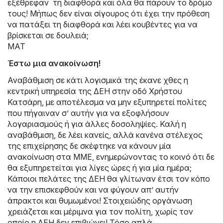
εξέθρεφαν τη διαφθορά και όλα θα πάρουν το δρόμο
τους! Μήπως δεν είναι σίγουρος ότι έχει την πρόθεση
να πατάξει τη διαφθορά και λέει κουβέντες για να
βρίσκεται σε δουλειά;
ΜΑΤ
Έστω μια ανακοίνωση!
Αναβάθμιση σε κάτι λογισμικά της έκανε χθες η
κεντρική υπηρεσία της ΔΕΗ στην οδό Χρήστου
Κατσάρη, με αποτέλεσμα να μην εξυπηρετεί πολίτες
που πήγαιναν σ’ αυτήν για να εξοφλήσουν
λογαριασμούς ή για άλλες δοσοληψίες. Καλή η
αναβάθμιση, δε λέει κανείς, αλλά κανένα στέλεχος
της επιχείρησης δε σκέφτηκε να κάνουν μία
ανακοίνωση στα ΜΜΕ, ενημερώνοντας το κοινό ότι δε
θα εξυπηρετείται για λίγες ώρες ή για μία ημέρα;
Κάποιοι πελάτες της ΔΕΗ θα γλίτωναν έτσι τον κόπο
να την επισκεφθούν και να φύγουν απ’ αυτήν
άπρακτοι και θυμωμένοι! Στοιχειώδης οργάνωση
χρειάζεται και μέριμνα για τον πολίτη, χωρίς τον
οποίο η ΔΕΗ δεν επιβιώνει! Τόσο απλά…