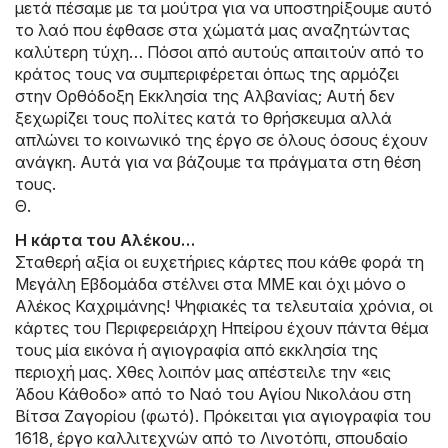
μετά πέσαμε με τα μούτρα για να υποστηρίξουμε αυτό
το λαό που έφθασε στα χώματά μας αναζητώντας
καλύτερη τύχη… Πόσοι από αυτούς απαιτούν από το
κράτος τους να συμπεριφέρεται όπως της αρμόζει
στην Ορθόδοξη Εκκλησία της Αλβανίας; Αυτή δεν
ξεχωρίζει τους πολίτες κατά το θρήσκευμα αλλά
απλώνει το κοινωνικό της έργο σε όλους όσους έχουν
ανάγκη. Αυτά για να βάζουμε τα πράγματα στη θέση
τους.
Θ.
Η κάρτα του Αλέκου…
Σταθερή αξία οι ευχετήριες κάρτες που κάθε φορά τη
Μεγάλη Εβδομάδα στέλνει στα ΜΜΕ και όχι μόνο ο
Αλέκος Καχριμάνης! Ψηφιακές τα τελευταία χρόνια, οι
κάρτες του Περιφερειάρχη Ηπείρου έχουν πάντα θέμα
τους μία εικόνα ή αγιογραφία από εκκλησία της
περιοχή μας. Χθες λοιπόν μας απέστειλε την «εις
Άδου Κάθοδο» από το Ναό του Αγίου Νικολάου στη
Βίτσα Ζαγορίου (φωτό). Πρόκειται για αγιογραφία του
1618, έργο καλλιτεχνών από το Λινοτόπι, σπουδαίο