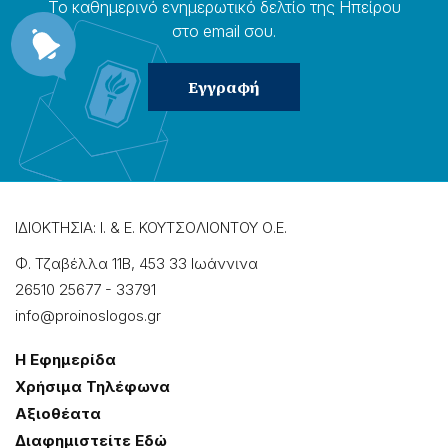
Το καθημερɩνό ενημερωτɩκό δελτίο της Ηπείρου
στο email σου.
ΙΔΙΟΚΤΗΣΙΑ: Ι. & Ε. ΚΟΥΤΣΟΛΙΟΝΤΟΥ Ο.Ε.
Φ. Τζαβέλλα 11Β, 453 33 Ιωάννɩνα
26510 25677
-
33791
info@proinoslogos.gr
Η Εφημερίδα
Χρήσɩμα Τηλέφωνα
Αξɩοθέατα
Δɩαφημɩστείτε Εδώ