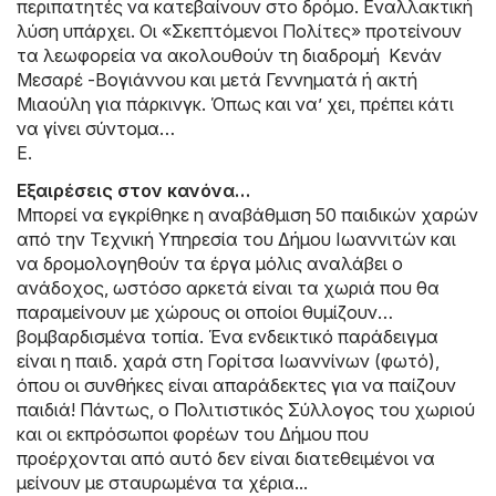
περιπατητές να κατεβαίνουν στο δρόμο. Εναλλακτική
λύση υπάρχει. Οι «Σκεπτόμενοι Πολίτες» προτείνουν
τα λεωφορεία να ακολουθούν τη διαδρομή Κενάν
Μεσαρέ -Βογιάννου και μετά Γεννηματά ή ακτή
Μιαούλη για πάρκινγκ. Όπως και να’ χει, πρέπει κάτι
να γίνει σύντομα…
Ε.
Εξαιρέσεις στον κανόνα…
Μπορεί να εγκρίθηκε η αναβάθμιση 50 παιδικών χαρών
από την Τεχνική Υπηρεσία του Δήμου Ιωαννιτών και
να δρομολογηθούν τα έργα μόλις αναλάβει ο
ανάδοχος, ωστόσο αρκετά είναι τα χωριά που θα
παραμείνουν με χώρους οι οποίοι θυμίζουν…
βομβαρδισμένα τοπία. Ένα ενδεικτικό παράδειγμα
είναι η παιδ. χαρά στη Γορίτσα Ιωαννίνων (φωτό),
όπου οι συνθήκες είναι απαράδεκτες για να παίζουν
παιδιά! Πάντως, ο Πολιτιστικός Σύλλογος του χωριού
και οι εκπρόσωποι φορέων του Δήμου που
προέρχονται από αυτό δεν είναι διατεθειμένοι να
μείνουν με σταυρωμένα τα χέρια...