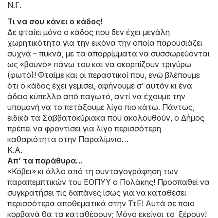
Ν.Γ.
Τι να σου κάνει ο κάδος!
Δε φταίει μόνο ο κάδος που δεν έχει μεγάλη
χωρητικότητα για την εικόνα την οποία παρουσιάζει
συχνά – πυκνά, με τα απορρίμματα να συσσωρεύονται
ως «βουνό» πάνω του και να σκορπίζουν τριγύρω
(φωτό)! Φταίμε και οι περαστικοί που, ενώ βλέπουμε
ότι ο κάδος έχει γεμίσει, αφήνουμε σ’ αυτόν κι ένα
άδειο κύπελλο από παγωτό, αντί να έχουμε την
υπομονή να το πετάξουμε λίγο πιο κάτω. Πάντως,
ειδικά τα Σαββατοκύριακα που ακολουθούν, ο Δήμος
πρέπει να φροντίσει για λίγο περισσότερη
καθαριότητα στην Παραλίμνιο…
Κ.Α.
Aπ’ τα παράθυρα…
«Κόβει» κι άλλο από τη συνταγογράφηση των
παραπεμπτικών του ΕΟΠΥΥ ο Πολάκης! Προσπαθεί να
συγκρατήσει τις δαπάνες ίσως για να καταθέσει
περισσότερα αποθεματικά στην ΤτΕ! Αυτά σε ποιο
κορβανά θα τα καταθέσουν; Μόνο εκείνοι το ξέρουν!