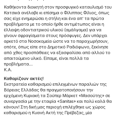
Καθήκοντα διοικητή στον προσφυγικό καταυλισμό του
Κατσικά ανέλαβε κι επίσημα ο Φίλιππας Φίλιος, όπως
σας είχε ενημερώσει η στήλη και ένα απ’ τα πρώτα
προβλήματα με το οποίο ήρθε αντιμέτωπος είναι η
έλλειψη οδοντιατρικού υλικού (αμάλγαμα) για να
γίνουν σφραγίσματα στους πρόσφυγες. Δεν υπάρχει
αρκετό στα Νοσοκομεία ώστε να το παραχωρήσουν,
οπότε, όπως είπε στο Δημοτικό Ραδιόφωνο, ξεκίνησε
από χθες προσπάθειες να εξασφαλίσει από αλλού το
απαιτούμενο υλικό. Είπαμε, είναι πολλά τα
προβλήματα…
Κ.Α.
Καθαρίζουν ακτές!
Εκστρατεία καθαρισμού επιλεγμένων παραλιών της
Βόρειας Ελλάδας θα πραγματοποιήσουν την
ερχόμενη Κυριακή τα Σούπερ Μάρκετ «Μασούτης» σε
συνεργασία με την εταιρία «Sanitas» και πολύ καλά θα
κάνουν! Στη δική μας περιοχή επιλέχθηκε ως χώρος
καθαρισμού η Κυανή Ακτή της Πρέβεζας, μία