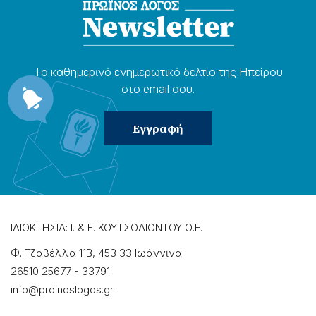
Το καθημερɩνό ενημερωτɩκό δελτίο της Ηπείρου
στο email σου.
ΙΔΙΟΚΤΗΣΙΑ: Ι. & Ε. ΚΟΥΤΣΟΛΙΟΝΤΟΥ Ο.Ε.
Φ. Τζαβέλλα 11Β, 453 33 Ιωάννɩνα
26510 25677
-
33791
info@proinoslogos.gr