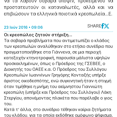
να τα λάβουν σοβαρά υπόψιν, προκειμένου να
προστατευτούν οι καταναλωτές, αλλά και να
επιβιώσουν τα ελληνικά ποιοτικά κρεοπωλεία…Ε.
SHARE
23 Ιούν 2016 • 09:06
Οι κρεοπώλες ζητούν στήριξη…
Τα σοβαρά προβλήματα που αντιμετωπίζει ο κλάδος
των κρεοπωλών αναλύθηκαν στο ετήσιο συνέδριο που
πραγματοποιήθηκε στα Γιάννενα, σε μια περιοχή
κατεξοχήν κτηνοτροφική, παρουσία μάλιστα υψηλών
προσκεκλημένων, όπως ο Πρόεδρος της ΓΣΕΒΕΕ, ο
Διοικητής του ΟΑΕΕ κ.α. Ο Πρόεδρος του Συλλόγου
Κρεοπωλών Ιωαννίνων Γρηγόρης Κονταξής υπήρξε
άριστος οικοδεσπότης, ενώ συγκινητική ήταν η στιγμή
όταν τιμήθηκε η μνήμη του αείμνηστου Γιαννιώτη
κρεοπώλη (υπήρξε και Πρόεδρος του Συλλόγου) Λάκη
Στεργίου, απονέμοντας πλακέτα που παρέλαβε ο γιος
του.
Κατά τ’ άλλα, στο συνέδριο τέθηκαν καίρια ζητήματα
του κλάδου, για τα οποία εκδόθηκε ομόφωνο ψήφισμα.