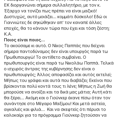
ΕΚ διοργανώνει σήμερα συλλαλητήριο, με τον κ.
Έξαρχο να τονίζει πως πρέπει να είναι μαζικό!
Δυστυχώς, αυτό μοιάζει… κομμάτι δύσκολο! Εδώ οι
Γιαννιώτες δε σηκώθηκαν απ’ τον καναπέ άλλες
εποχές, θα το κάνουν τώρα που έχει και τόση ζέστη;
Κ.Α.
Ποιος είναι ποιος…
Το ακούσαμε κι αυτό. Ο Νίκος Παππάς που δείχνει
σήμερα παντοδύναμος δεν είναι υπουργός παρά τω
Πρωθυπουργώ! Το αντίθετο συμβαίνει. Ο
πρωθυπουργός είναι παρά τω Νικολάω Παππά. Τελικά
ο ισχυρός άντρας της κυβέρνησης δεν είναι ο
πρωθυπουργός; Άλλος αποφασίζει και αυτός εκτελεί;
Μήπως του γράφει και αυτά που διαβάζει; Εκείνοι που
βρίσκονται πολύ κοντά τους τι λένε; Μήπως η Ζωή θα
μπορούσε να ανοίξει και τα δικά μας μάτια; Αυτή κάτι
θα ξέρει… Ακόμη και ο Γιούνκερ έκανε πίσω όταν τον
συνάντησε στο Μέγαρο Μαξίμου! Και μετά αστεία,
αγκαλιές και φιλιά… Και να σκεφτείς ότι πέρυσι το
καλοκαίρι για το πρόγραμμα Γιούνκερ ζητούσαν να