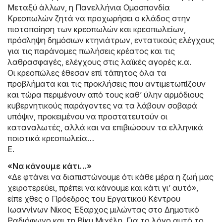
Μεταξύ άλλων, η Πανελλήνια Ομοσπονδία
Κρεοπωλών ζητά να προχωρήσει ο κλάδος στην
πιστοποίηση των κρεοπωλών και κρεοπωλείων,
πρόσληψη δημόσιων κτηνιάτρων, εντατικούς ελέγχους
για τις παράνομες πωλήσεις κρέατος και τις
λαθρασφαγές, ελέγχους στις λαϊκές αγορές κ.α.
Οι κρεοπώλες έθεσαν επί τάπητος όλα τα
προβλήματα και τις προκλήσεις που αντιμετωπίζουν
και τώρα περιμένουν από τους καθ’ ύλην αρμόδιους
κυβερνητικούς παράγοντες να τα λάβουν σοβαρά
υπόψιν, προκειμένου να προστατευτούν οι
καταναλωτές, αλλά και να επιβιώσουν τα ελληνικά
ποιοτικά κρεοπωλεία…
Ε.
«Να κάνουμε κάτι…»
«Δε φτάνει να διαπιστώνουμε ότι κάθε μέρα η ζωή μας
χειροτερεύει, πρέπει να κάνουμε και κάτι γι’ αυτό»,
είπε χθες ο Πρόεδρος του Εργατικού Κέντρου
Ιωαννίνων Νίκος Έξαρχος μιλώντας στο Δημοτικό
Ραδιόφωνο και τη Βίκυ Μιχέλη. Για το λόγο αυτό το