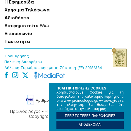
Η Εφημερίδα
Χρήσɩμα Τηλέφωνα
Αξɩοθέατα
Δɩαφημɩστείτε Εδώ
Επɩκοɩνωνία
Tαυτότητα
Όροɩ Χρήσης
Πολɩτɩκή Απορρήτου
Δήλωση Συμμόρφωσης με τη Σύσταση (ΕΕ) 2018/334
ΠΟΛΙΤΙΚΗ ΧΡΗΣΗΣ COOKIES
Χρησιμοποιούμε Cookies για τη
διασφάλιση της καλύτερης περιήγησης
Αρɩθμός Πɩστοποίησης Μ.Η.Τ. 220242
στο www.proinoslogos.gr. Αν συνεχίσετε
την πλοήγηση, θα θεωρηθεί ότι
αποδέχεστε την πολιτική μας.
Πρωινός Λόγος - Η καθημερινή εφημερίδα της Ηπείρου,
Copyright © 2026, All rights reserved.
ΠΕΡΙΣΣΟΤΕΡΕΣ ΠΛΗΡΟΦΟΡΙΕΣ
ΑΠΟΔΕΧΟΜΑΙ