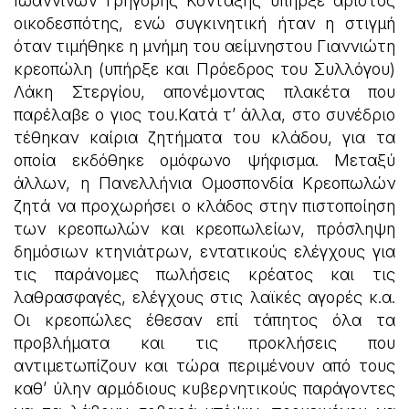
Ιωαννίνων Γρηγόρης Κονταξής υπήρξε άριστος
οικοδεσπότης, ενώ συγκινητική ήταν η στιγμή
όταν τιμήθηκε η μνήμη του αείμνηστου Γιαννιώτη
κρεοπώλη (υπήρξε και Πρόεδρος του Συλλόγου)
Λάκη Στεργίου, απονέμοντας πλακέτα που
παρέλαβε ο γιος του.Κατά τ’ άλλα, στο συνέδριο
τέθηκαν καίρια ζητήματα του κλάδου, για τα
οποία εκδόθηκε ομόφωνο ψήφισμα. Μεταξύ
άλλων, η Πανελλήνια Ομοσπονδία Κρεοπωλών
ζητά να προχωρήσει ο κλάδος στην πιστοποίηση
των κρεοπωλών και κρεοπωλείων, πρόσληψη
δημόσιων κτηνιάτρων, εντατικούς ελέγχους για
τις παράνομες πωλήσεις κρέατος και τις
λαθρασφαγές, ελέγχους στις λαϊκές αγορές κ.α.
Οι κρεοπώλες έθεσαν επί τάπητος όλα τα
προβλήματα και τις προκλήσεις που
αντιμετωπίζουν και τώρα περιμένουν από τους
καθ’ ύλην αρμόδιους κυβερνητικούς παράγοντες